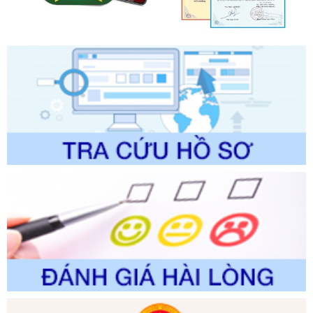
Quy trình nội bộ, quy trình điện tử giải quyết thủ tục hành
chính trong một số lĩnh vực thuộc phạm vi chức năng quản
lý của Sở Văn hóa, Thể tha
Ngày ban hành: 01/06/2026
Số kí hiệu:
2304/QĐ-UBND
Tên: Quyết định công bố Danh mục thủ tục hành chính
được sửa đổi, bổ sung và phê duyệt Quy trình nội bộ, quy
trình điện tử giải quyết thủ tục hành chính trong lĩnh vực Du
lịch thuộc phạm vi chức năng quản lý của Sở Văn hóa, Thể
thao và Du lịch
Ngày ban hành: 01/06/2026
Số kí hiệu:
2310/QĐ-UBND
Tên: Về việc công bố Danh mục thủ tục hành chính sửa
đổi, bổ sung và phê duyệt Quy trình nội bộ, quy trình điện tử
trong giải quyết thủtục hành chính lĩnh vực biến đổi khí hậu
thuộc phạm vi giải quyết của Sở Nông nghiệp và Môi
trường
Ngày ban hành: 01/06/2026
Số kí hiệu:
2300/QĐ-UBND
Tên: V/v công bố danh mục thủ tục hành chính được sửa