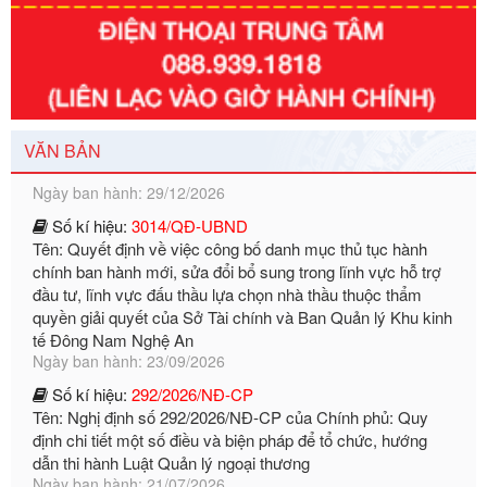
Số kí hiệu:
351/2025/NĐ-CP
Tên: Nghị định số 351/2025/NĐ-CP của Chính phủ: Quy
định chuẩn nghèo đa chiều quốc gia giai đoạn 2026 - 2030
VĂN BẢN
Ngày ban hành: 29/12/2026
Số kí hiệu:
3014/QĐ-UBND
Tên: Quyết định về việc công bố danh mục thủ tục hành
chính ban hành mới, sửa đổi bổ sung trong lĩnh vực hỗ trợ
đầu tư, lĩnh vực đấu thầu lựa chọn nhà thầu thuộc thẩm
quyền giải quyết của Sở Tài chính và Ban Quản lý Khu kinh
tế Đông Nam Nghệ An
Ngày ban hành: 23/09/2026
Số kí hiệu:
292/2026/NĐ-CP
Tên: Nghị định số 292/2026/NĐ-CP của Chính phủ: Quy
định chi tiết một số điều và biện pháp để tổ chức, hướng
dẫn thi hành Luật Quản lý ngoại thương
Ngày ban hành: 21/07/2026
Số kí hiệu:
292/2026/NĐ-CP