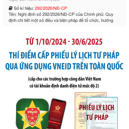
Tên: Nghị định số 292/2026/NĐ-CP của Chính phủ: Quy
định chi tiết một số điều và biện pháp để tổ chức, hướng
dẫn thi hành Luật Quản lý ngoại thương
Ngày ban hành: 21/07/2026
Số kí hiệu:
105/2026/TT-BTC
Tên: Thông tư số 105/2026/TT-BTC của Bộ Tài chính: Bãi
bỏ Thông tư số 87/2019/TT- BТC ngày 19 tháng 12 năm
2019 của Bộ trưởng Bộ Tài chính hướng dẫn thực hiện xử
phạt vi phạm hành chính trong lĩnh vực kho bạc nhà nước
Ngày ban hành: 21/07/2026
Số kí hiệu:
291/2026/NĐ-CP
Tên: Nghị định số 291/2026/NĐ-CP của Chính phủ: Sửa
đổi, bổ sung một số điều của Nghị định số 125/2020/NĐ-СР
ngày 19 tháng 10 năm 2020 của Chính phủ quy định xử
phạt vi phạm hành chính về thuế, hóa đơn được sửa đổi, bổ
sung bởi Nghị định số 102/2021/NĐ-CP
Ngày ban hành: 20/07/2026
Số kí hiệu:
2303/QĐ-UBND
Tên: Quyết định công bố Danh mục thủ tục hành chính mới
ban hành, được sửa đổi, bổ sung, bị bãi bỏ và phê duyệt