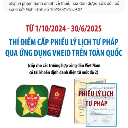
Ngày ban hành: 20/07/2026
Số kí hiệu:
2303/QĐ-UBND
Tên: Quyết định công bố Danh mục thủ tục hành chính mới
ban hành, được sửa đổi, bổ sung, bị bãi bỏ và phê duyệt
Quy trình nội bộ, quy trình điện tử giải quyết thủ tục hành
chính trong một số lĩnh vực thuộc phạm vi chức năng quản
lý của Sở Văn hóa, Thể tha
Ngày ban hành: 01/06/2026
Số kí hiệu:
2304/QĐ-UBND
Tên: Quyết định công bố Danh mục thủ tục hành chính
được sửa đổi, bổ sung và phê duyệt Quy trình nội bộ, quy
trình điện tử giải quyết thủ tục hành chính trong lĩnh vực Du
lịch thuộc phạm vi chức năng quản lý của Sở Văn hóa, Thể
thao và Du lịch
Ngày ban hành: 01/06/2026
Số kí hiệu:
2310/QĐ-UBND
Tên: Về việc công bố Danh mục thủ tục hành chính sửa
đổi, bổ sung và phê duyệt Quy trình nội bộ, quy trình điện tử
trong giải quyết thủtục hành chính lĩnh vực biến đổi khí hậu
thuộc phạm vi giải quyết của Sở Nông nghiệp và Môi