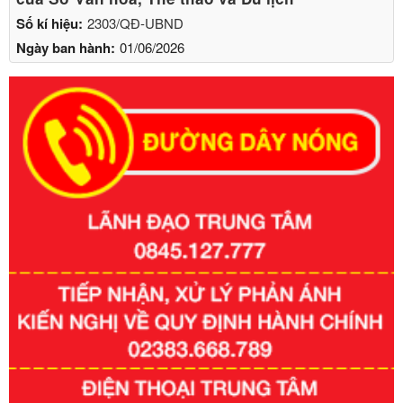
Số kí hiệu:
2303/QĐ-UBND
Ngày ban hành:
01/06/2026
Số kí hiệu:
351/2025/NĐ-CP
Tên: Nghị định số 351/2025/NĐ-CP của Chính phủ: Quy
định chuẩn nghèo đa chiều quốc gia giai đoạn 2026 - 2030
Ngày ban hành: 29/12/2026
Số kí hiệu:
3014/QĐ-UBND
Tên: Quyết định về việc công bố danh mục thủ tục hành
chính ban hành mới, sửa đổi bổ sung trong lĩnh vực hỗ trợ
đầu tư, lĩnh vực đấu thầu lựa chọn nhà thầu thuộc thẩm
quyền giải quyết của Sở Tài chính và Ban Quản lý Khu kinh
tế Đông Nam Nghệ An
Ngày ban hành: 23/09/2026
Số kí hiệu:
292/2026/NĐ-CP
Tên: Nghị định số 292/2026/NĐ-CP của Chính phủ: Quy