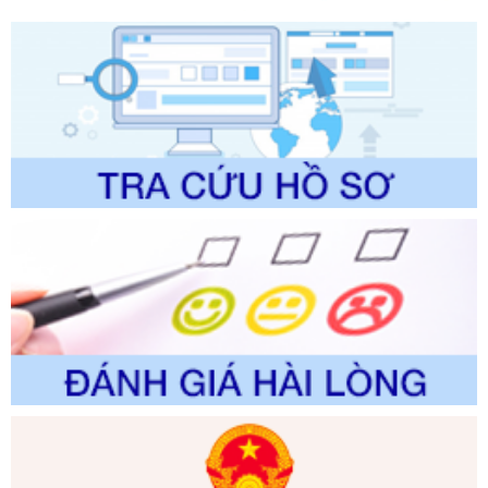
trường
Ngày ban hành: 01/06/2026
Số kí hiệu:
2300/QĐ-UBND
Tên: V/v công bố danh mục thủ tục hành chính được sửa
đổi, bổ sung và phê duyệt quy trình nội bộ, quy trình điện tử
giải quyết thủ tục hành chính trong lĩnh vực Luật sư thuộc
phạm vi chức năng quản lý của Sở Tư pháp
Ngày ban hành: 01/06/2026
Số kí hiệu:
351/2025/NĐ-CP
Tên: Nghị định số 351/2025/NĐ-CP của Chính phủ: Quy
định chuẩn nghèo đa chiều quốc gia giai đoạn 2026 - 2030
Ngày ban hành: 29/12/2026
Số kí hiệu:
3014/QĐ-UBND
Tên: Quyết định về việc công bố danh mục thủ tục hành
chính ban hành mới, sửa đổi bổ sung trong lĩnh vực hỗ trợ
đầu tư, lĩnh vực đấu thầu lựa chọn nhà thầu thuộc thẩm
quyền giải quyết của Sở Tài chính và Ban Quản lý Khu kinh
tế Đông Nam Nghệ An
Ngày ban hành: 23/09/2026
Số kí hiệu:
292/2026/NĐ-CP