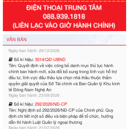
Số kí hiệu:
351/2025/NĐ-CP
Tên: Nghị định số 351/2025/NĐ-CP của Chính phủ: Quy
định chuẩn nghèo đa chiều quốc gia giai đoạn 2026 - 2030
Ngày ban hành: 29/12/2026
VĂN BẢN
Số kí hiệu:
3014/QĐ-UBND
Tên: Quyết định về việc công bố danh mục thủ tục hành
chính ban hành mới, sửa đổi bổ sung trong lĩnh vực hỗ trợ
đầu tư, lĩnh vực đấu thầu lựa chọn nhà thầu thuộc thẩm
quyền giải quyết của Sở Tài chính và Ban Quản lý Khu kinh
tế Đông Nam Nghệ An
Ngày ban hành: 23/09/2026
Số kí hiệu:
292/2026/NĐ-CP
Tên: Nghị định số 292/2026/NĐ-CP của Chính phủ: Quy
định chi tiết một số điều và biện pháp để tổ chức, hướng
dẫn thi hành Luật Quản lý ngoại thương
Ngày ban hành: 21/07/2026
Số kí hiệu:
292/2026/NĐ-CP