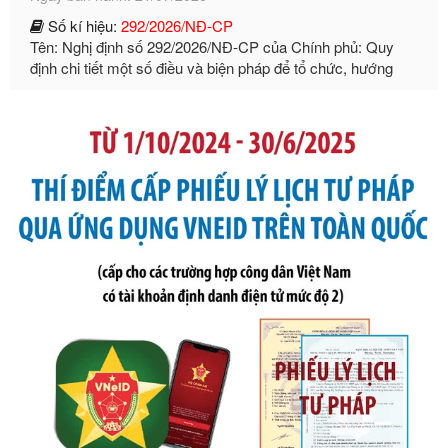
Tên: Nghị định số 292/2026/NĐ-CP của Chính phủ: Quy
định chi tiết một số điều và biện pháp để tổ chức, hướng
dẫn thi hành Luật Quản lý ngoại thương
Ngày ban hành: 21/07/2026
Số kí hiệu:
105/2026/TT-BTC
Tên: Thông tư số 105/2026/TT-BTC của Bộ Tài chính: Bãi
bỏ Thông tư số 87/2019/TT- BТC ngày 19 tháng 12 năm
2019 của Bộ trưởng Bộ Tài chính hướng dẫn thực hiện xử
phạt vi phạm hành chính trong lĩnh vực kho bạc nhà nước
Ngày ban hành: 21/07/2026
Số kí hiệu:
291/2026/NĐ-CP
Tên: Nghị định số 291/2026/NĐ-CP của Chính phủ: Sửa
đổi, bổ sung một số điều của Nghị định số 125/2020/NĐ-СР
ngày 19 tháng 10 năm 2020 của Chính phủ quy định xử
phạt vi phạm hành chính về thuế, hóa đơn được sửa đổi, bổ
sung bởi Nghị định số 102/2021/NĐ-CP
Ngày ban hành: 20/07/2026
Số kí hiệu:
2303/QĐ-UBND
Tên: Quyết định công bố Danh mục thủ tục hành chính mới
ban hành, được sửa đổi, bổ sung, bị bãi bỏ và phê duyệt
Quy trình nội bộ, quy trình điện tử giải quyết thủ tục hành