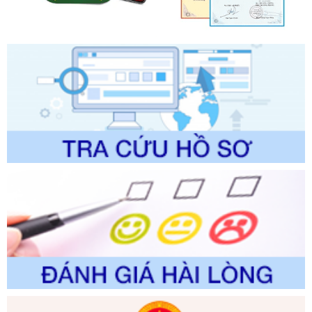
chính trong một số lĩnh vực thuộc phạm vi chức năng quản
lý của Sở Văn hóa, Thể tha
Ngày ban hành: 01/06/2026
Số kí hiệu:
2304/QĐ-UBND
Tên: Quyết định công bố Danh mục thủ tục hành chính
được sửa đổi, bổ sung và phê duyệt Quy trình nội bộ, quy
trình điện tử giải quyết thủ tục hành chính trong lĩnh vực Du
lịch thuộc phạm vi chức năng quản lý của Sở Văn hóa, Thể
thao và Du lịch
Ngày ban hành: 01/06/2026
Số kí hiệu:
2310/QĐ-UBND
Tên: Về việc công bố Danh mục thủ tục hành chính sửa
đổi, bổ sung và phê duyệt Quy trình nội bộ, quy trình điện tử
trong giải quyết thủtục hành chính lĩnh vực biến đổi khí hậu
thuộc phạm vi giải quyết của Sở Nông nghiệp và Môi
trường
Ngày ban hành: 01/06/2026
Số kí hiệu:
2300/QĐ-UBND
Tên: V/v công bố danh mục thủ tục hành chính được sửa
đổi, bổ sung và phê duyệt quy trình nội bộ, quy trình điện tử