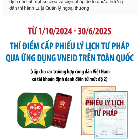
Ngày ban hành: 21/07/2026
Số kí hiệu:
105/2026/TT-BTC
Tên: Thông tư số 105/2026/TT-BTC của Bộ Tài chính: Bãi
bỏ Thông tư số 87/2019/TT- BТC ngày 19 tháng 12 năm
2019 của Bộ trưởng Bộ Tài chính hướng dẫn thực hiện xử
phạt vi phạm hành chính trong lĩnh vực kho bạc nhà nước
Ngày ban hành: 21/07/2026
Số kí hiệu:
291/2026/NĐ-CP
Tên: Nghị định số 291/2026/NĐ-CP của Chính phủ: Sửa
đổi, bổ sung một số điều của Nghị định số 125/2020/NĐ-СР
ngày 19 tháng 10 năm 2020 của Chính phủ quy định xử
phạt vi phạm hành chính về thuế, hóa đơn được sửa đổi, bổ
sung bởi Nghị định số 102/2021/NĐ-CP
Ngày ban hành: 20/07/2026
Số kí hiệu:
2303/QĐ-UBND
Tên: Quyết định công bố Danh mục thủ tục hành chính mới
ban hành, được sửa đổi, bổ sung, bị bãi bỏ và phê duyệt
Quy trình nội bộ, quy trình điện tử giải quyết thủ tục hành
chính trong một số lĩnh vực thuộc phạm vi chức năng quản
lý của Sở Văn hóa, Thể tha
Ngày ban hành: 01/06/2026