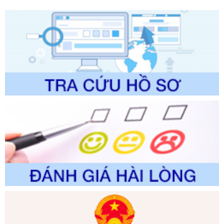
Số kí hiệu:
2304/QĐ-UBND
Tên: Quyết định công bố Danh mục thủ tục hành chính
được sửa đổi, bổ sung và phê duyệt Quy trình nội bộ, quy
trình điện tử giải quyết thủ tục hành chính trong lĩnh vực Du
lịch thuộc phạm vi chức năng quản lý của Sở Văn hóa, Thể
thao và Du lịch
Ngày ban hành: 01/06/2026
Số kí hiệu:
2310/QĐ-UBND
Tên: Về việc công bố Danh mục thủ tục hành chính sửa
đổi, bổ sung và phê duyệt Quy trình nội bộ, quy trình điện tử
trong giải quyết thủtục hành chính lĩnh vực biến đổi khí hậu
thuộc phạm vi giải quyết của Sở Nông nghiệp và Môi
trường
Ngày ban hành: 01/06/2026
Số kí hiệu:
2300/QĐ-UBND
Tên: V/v công bố danh mục thủ tục hành chính được sửa
đổi, bổ sung và phê duyệt quy trình nội bộ, quy trình điện tử
giải quyết thủ tục hành chính trong lĩnh vực Luật sư thuộc
phạm vi chức năng quản lý của Sở Tư pháp
Ngày ban hành: 01/06/2026