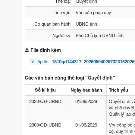
Thể loại
Quyết định
Lĩnh vực
Văn bản pháp quy
Cơ quan ban hành
UBND tỉnh
Người ký
Phó Chủ tịch UBND tỉnh
File đính kèm
Tải tập tin :
1810qd144317_202605040257323162026
Các văn bản cùng thể loại
"Quyết định"
Số kí hiệu
Ngày ban hành
Trích yếu
2320/QĐ-UBND
01/06/2026
Quyết định v
và phê duyệt 
Quản lý lao 
2300/QĐ-UBND
01/06/2026
V/v công bố 
bộ, quy trình