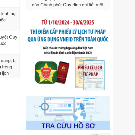
ngoại thương
Ngày ban hành: 21/07/2026
rình nội
huộc
Số kí hiệu:
292/2026/NĐ-CP
Tên: Nghị định số 292/2026/NĐ-CP
của Chính phủ: Quy định chi tiết một
duyệt Quy
số điều và biện pháp để tổ chức,
huộc
hướng dẫn thi hành Luật Quản lý
ngoại thương
Ngày ban hành: 21/07/2026
sung, bị
h trong
Số kí hiệu:
105/2026/TT-BTC
 lịch
Tên: Thông tư số 105/2026/TT-BTC
của Bộ Tài chính: Bãi bỏ Thông tư số
87/2019/TT- BТC ngày 19 tháng 12
năm 2019 của Bộ trưởng Bộ Tài
chính hướng dẫn thực hiện xử phạt
vi phạm hành chính trong lĩnh vực
kho bạc nhà nước
Ngày ban hành: 21/07/2026
Số kí hiệu:
291/2026/NĐ-CP
Tên: Nghị định số 291/2026/NĐ-CP