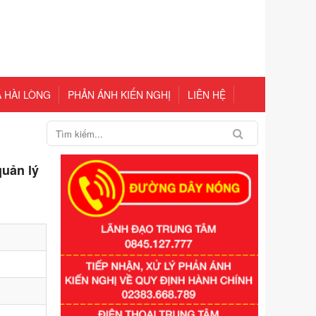
 HÀI LÒNG
PHẢN ÁNH KIẾN NGHỊ
LIÊN HỆ
quản lý