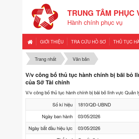
TRUNG TÂM PHỤC 
Hành chính phục vụ
GIỚI THIỆU
TRA CỨU HỒ SƠ
THỦ TỤC H
Trang nhất
Văn bản
V/v công bố thủ tục hành chính bị bãi bỏ l
của Sở Tài chính
V/v công bố thủ tục hành chính bị bãi bỏ lĩnh vực Quả
Số kí hiệu
1810/QĐ-UBND
Ngày ban hành
03/05/2026
Ngày bắt đầu hiệu lực
03/05/2026