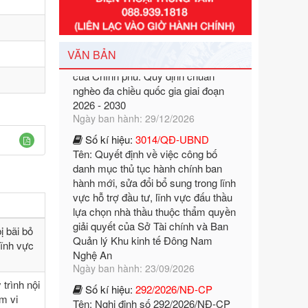
Số kí hiệu:
351/2025/NĐ-CP
Tên: Nghị định số 351/2025/NĐ-CP
của Chính phủ: Quy định chuẩn
nghèo đa chiều quốc gia giai đoạn
VĂN BẢN
2026 - 2030
Ngày ban hành: 29/12/2026
Số kí hiệu:
3014/QĐ-UBND
Tên: Quyết định về việc công bố
danh mục thủ tục hành chính ban
hành mới, sửa đổi bổ sung trong lĩnh
vực hỗ trợ đầu tư, lĩnh vực đấu thầu
lựa chọn nhà thầu thuộc thẩm quyền
giải quyết của Sở Tài chính và Ban
Quản lý Khu kinh tế Đông Nam
Nghệ An
Ngày ban hành: 23/09/2026
ị bãi bỏ
lĩnh vực
Số kí hiệu:
292/2026/NĐ-CP
Tên: Nghị định số 292/2026/NĐ-CP
của Chính phủ: Quy định chi tiết một
trình nội
số điều và biện pháp để tổ chức,
ạm vi
hướng dẫn thi hành Luật Quản lý