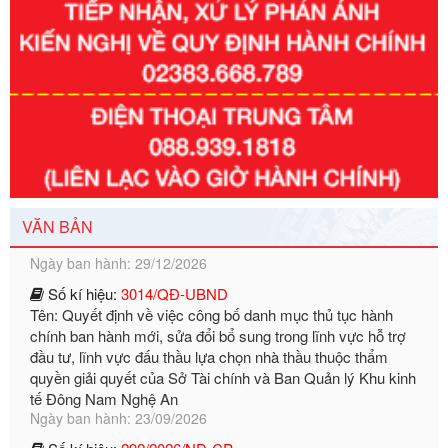
Số kí hiệu:
351/2025/NĐ-CP
Tên: Nghị định số 351/2025/NĐ-CP của Chính phủ: Quy
định chuẩn nghèo đa chiều quốc gia giai đoạn 2026 - 2030
Ngày ban hành: 29/12/2026
VĂN BẢN
Số kí hiệu:
3014/QĐ-UBND
Tên: Quyết định về việc công bố danh mục thủ tục hành
chính ban hành mới, sửa đổi bổ sung trong lĩnh vực hỗ trợ
đầu tư, lĩnh vực đấu thầu lựa chọn nhà thầu thuộc thẩm
quyền giải quyết của Sở Tài chính và Ban Quản lý Khu kinh
tế Đông Nam Nghệ An
Ngày ban hành: 23/09/2026
Số kí hiệu:
292/2026/NĐ-CP
Tên: Nghị định số 292/2026/NĐ-CP của Chính phủ: Quy
định chi tiết một số điều và biện pháp để tổ chức, hướng