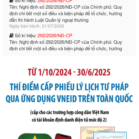
dẫn thi hành Luật Quản lý ngoại thương
Ngày ban hành: 21/07/2026
Số kí hiệu:
292/2026/NĐ-CP
Tên: Nghị định số 292/2026/NĐ-CP của Chính phủ: Quy
định chi tiết một số điều và biện pháp để tổ chức, hướng
dẫn thi hành Luật Quản lý ngoại thương
Ngày ban hành: 21/07/2026
Số kí hiệu:
105/2026/TT-BTC
Tên: Thông tư số 105/2026/TT-BTC của Bộ Tài chính: Bãi
bỏ Thông tư số 87/2019/TT- BТC ngày 19 tháng 12 năm
2019 của Bộ trưởng Bộ Tài chính hướng dẫn thực hiện xử
phạt vi phạm hành chính trong lĩnh vực kho bạc nhà nước
Ngày ban hành: 21/07/2026
Số kí hiệu:
291/2026/NĐ-CP
Tên: Nghị định số 291/2026/NĐ-CP của Chính phủ: Sửa
đổi, bổ sung một số điều của Nghị định số 125/2020/NĐ-СР
ngày 19 tháng 10 năm 2020 của Chính phủ quy định xử
phạt vi phạm hành chính về thuế, hóa đơn được sửa đổi, bổ
sung bởi Nghị định số 102/2021/NĐ-CP
Ngày ban hành: 20/07/2026