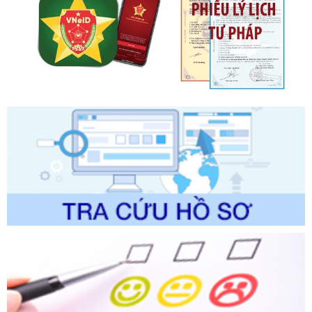
Số kí hiệu:
2303/QĐ-UBND
Tên: Quyết định công bố Danh mục thủ tục hành chính mới
ban hành, được sửa đổi, bổ sung, bị bãi bỏ và phê duyệt
Quy trình nội bộ, quy trình điện tử giải quyết thủ tục hành
chính trong một số lĩnh vực thuộc phạm vi chức năng quản
lý của Sở Văn hóa, Thể tha
Ngày ban hành: 01/06/2026
Số kí hiệu:
2304/QĐ-UBND
Tên: Quyết định công bố Danh mục thủ tục hành chính
được sửa đổi, bổ sung và phê duyệt Quy trình nội bộ, quy
trình điện tử giải quyết thủ tục hành chính trong lĩnh vực Du
lịch thuộc phạm vi chức năng quản lý của Sở Văn hóa, Thể
thao và Du lịch
Ngày ban hành: 01/06/2026
Số kí hiệu:
2310/QĐ-UBND
Tên: Về việc công bố Danh mục thủ tục hành chính sửa
đổi, bổ sung và phê duyệt Quy trình nội bộ, quy trình điện tử
trong giải quyết thủtục hành chính lĩnh vực biến đổi khí hậu
thuộc phạm vi giải quyết của Sở Nông nghiệp và Môi
trường