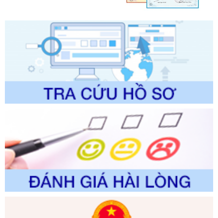
lý của Sở Văn hóa, Thể tha
Ngày ban hành: 01/06/2026
Số kí hiệu:
2304/QĐ-UBND
Tên: Quyết định công bố Danh mục thủ tục hành chính
được sửa đổi, bổ sung và phê duyệt Quy trình nội bộ, quy
trình điện tử giải quyết thủ tục hành chính trong lĩnh vực Du
lịch thuộc phạm vi chức năng quản lý của Sở Văn hóa, Thể
thao và Du lịch
Ngày ban hành: 01/06/2026
Số kí hiệu:
2310/QĐ-UBND
Tên: Về việc công bố Danh mục thủ tục hành chính sửa
đổi, bổ sung và phê duyệt Quy trình nội bộ, quy trình điện tử
trong giải quyết thủtục hành chính lĩnh vực biến đổi khí hậu
thuộc phạm vi giải quyết của Sở Nông nghiệp và Môi
trường
Ngày ban hành: 01/06/2026
Số kí hiệu:
2300/QĐ-UBND
Tên: V/v công bố danh mục thủ tục hành chính được sửa
đổi, bổ sung và phê duyệt quy trình nội bộ, quy trình điện tử
giải quyết thủ tục hành chính trong lĩnh vực Luật sư thuộc