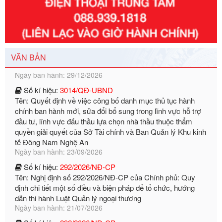
Số kí hiệu:
351/2025/NĐ-CP
Tên: Nghị định số 351/2025/NĐ-CP của Chính phủ: Quy
định chuẩn nghèo đa chiều quốc gia giai đoạn 2026 - 2030
Ngày ban hành: 29/12/2026
VĂN BẢN
Số kí hiệu:
3014/QĐ-UBND
Tên: Quyết định về việc công bố danh mục thủ tục hành
chính ban hành mới, sửa đổi bổ sung trong lĩnh vực hỗ trợ
đầu tư, lĩnh vực đấu thầu lựa chọn nhà thầu thuộc thẩm
quyền giải quyết của Sở Tài chính và Ban Quản lý Khu kinh
tế Đông Nam Nghệ An
Ngày ban hành: 23/09/2026
Số kí hiệu:
292/2026/NĐ-CP
Tên: Nghị định số 292/2026/NĐ-CP của Chính phủ: Quy
định chi tiết một số điều và biện pháp để tổ chức, hướng
dẫn thi hành Luật Quản lý ngoại thương
Ngày ban hành: 21/07/2026
Số kí hiệu:
292/2026/NĐ-CP
Tên: Nghị định số 292/2026/NĐ-CP của Chính phủ: Quy
định chi tiết một số điều và biện pháp để tổ chức, hướng