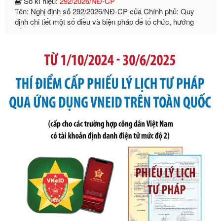
dẫn thi hành Luật Quản lý ngoại thương
Ngày ban hành: 21/07/2026
Số kí hiệu:
105/2026/TT-BTC
Tên: Thông tư số 105/2026/TT-BTC của Bộ Tài chính: Bãi
bỏ Thông tư số 87/2019/TT- BТC ngày 19 tháng 12 năm
2019 của Bộ trưởng Bộ Tài chính hướng dẫn thực hiện xử
phạt vi phạm hành chính trong lĩnh vực kho bạc nhà nước
Ngày ban hành: 21/07/2026
Số kí hiệu:
291/2026/NĐ-CP
Tên: Nghị định số 291/2026/NĐ-CP của Chính phủ: Sửa
đổi, bổ sung một số điều của Nghị định số 125/2020/NĐ-СР
ngày 19 tháng 10 năm 2020 của Chính phủ quy định xử
phạt vi phạm hành chính về thuế, hóa đơn được sửa đổi, bổ
sung bởi Nghị định số 102/2021/NĐ-CP
Ngày ban hành: 20/07/2026
Số kí hiệu:
2303/QĐ-UBND
Tên: Quyết định công bố Danh mục thủ tục hành chính mới
ban hành, được sửa đổi, bổ sung, bị bãi bỏ và phê duyệt
Quy trình nội bộ, quy trình điện tử giải quyết thủ tục hành
chính trong một số lĩnh vực thuộc phạm vi chức năng quản