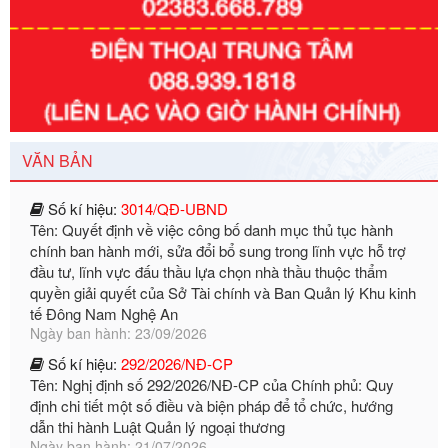
Số kí hiệu:
351/2025/NĐ-CP
Tên: Nghị định số 351/2025/NĐ-CP của Chính phủ: Quy
định chuẩn nghèo đa chiều quốc gia giai đoạn 2026 - 2030
Ngày ban hành: 29/12/2026
VĂN BẢN
Số kí hiệu:
3014/QĐ-UBND
Tên: Quyết định về việc công bố danh mục thủ tục hành
chính ban hành mới, sửa đổi bổ sung trong lĩnh vực hỗ trợ
đầu tư, lĩnh vực đấu thầu lựa chọn nhà thầu thuộc thẩm
quyền giải quyết của Sở Tài chính và Ban Quản lý Khu kinh
tế Đông Nam Nghệ An
Ngày ban hành: 23/09/2026
Số kí hiệu:
292/2026/NĐ-CP
Tên: Nghị định số 292/2026/NĐ-CP của Chính phủ: Quy
định chi tiết một số điều và biện pháp để tổ chức, hướng
dẫn thi hành Luật Quản lý ngoại thương
Ngày ban hành: 21/07/2026
Số kí hiệu:
292/2026/NĐ-CP