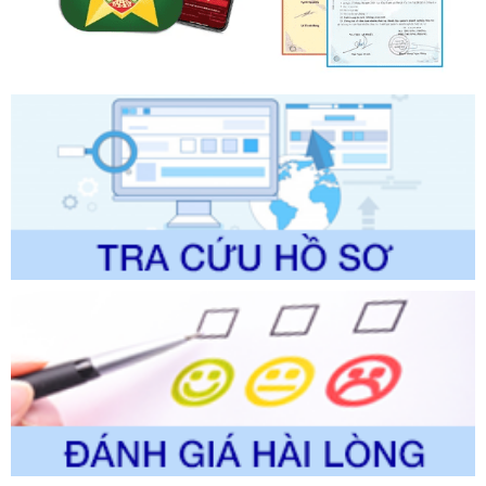
Quy trình nội bộ, quy trình điện tử giải quyết thủ tục hành
chính trong một số lĩnh vực thuộc phạm vi chức năng quản
lý của Sở Văn hóa, Thể tha
Ngày ban hành: 01/06/2026
Số kí hiệu:
2304/QĐ-UBND
Tên: Quyết định công bố Danh mục thủ tục hành chính
được sửa đổi, bổ sung và phê duyệt Quy trình nội bộ, quy
trình điện tử giải quyết thủ tục hành chính trong lĩnh vực Du
lịch thuộc phạm vi chức năng quản lý của Sở Văn hóa, Thể
thao và Du lịch
Ngày ban hành: 01/06/2026
Số kí hiệu:
2310/QĐ-UBND
Tên: Về việc công bố Danh mục thủ tục hành chính sửa
đổi, bổ sung và phê duyệt Quy trình nội bộ, quy trình điện tử
trong giải quyết thủtục hành chính lĩnh vực biến đổi khí hậu
thuộc phạm vi giải quyết của Sở Nông nghiệp và Môi
trường
Ngày ban hành: 01/06/2026
Số kí hiệu:
2300/QĐ-UBND
Tên: V/v công bố danh mục thủ tục hành chính được sửa