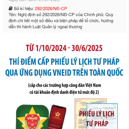
Tên: Nghị định số 292/2026/NĐ-CP của Chính phủ: Quy
định chi tiết một số điều và biện pháp để tổ chức, hướng
dẫn thi hành Luật Quản lý ngoại thương
Ngày ban hành: 21/07/2026
Số kí hiệu:
105/2026/TT-BTC
Tên: Thông tư số 105/2026/TT-BTC của Bộ Tài chính: Bãi
bỏ Thông tư số 87/2019/TT- BТC ngày 19 tháng 12 năm
2019 của Bộ trưởng Bộ Tài chính hướng dẫn thực hiện xử
phạt vi phạm hành chính trong lĩnh vực kho bạc nhà nước
Ngày ban hành: 21/07/2026
Số kí hiệu:
291/2026/NĐ-CP
Tên: Nghị định số 291/2026/NĐ-CP của Chính phủ: Sửa
đổi, bổ sung một số điều của Nghị định số 125/2020/NĐ-СР
ngày 19 tháng 10 năm 2020 của Chính phủ quy định xử
phạt vi phạm hành chính về thuế, hóa đơn được sửa đổi, bổ
sung bởi Nghị định số 102/2021/NĐ-CP
Ngày ban hành: 20/07/2026
Số kí hiệu:
2303/QĐ-UBND
Tên: Quyết định công bố Danh mục thủ tục hành chính mới
ban hành, được sửa đổi, bổ sung, bị bãi bỏ và phê duyệt