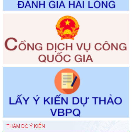
Số kí hiệu:
2300/QĐ-UBND
Tên: V/v công bố danh mục thủ tục hành chính được sửa
đổi, bổ sung và phê duyệt quy trình nội bộ, quy trình điện tử
giải quyết thủ tục hành chính trong lĩnh vực Luật sư thuộc
phạm vi chức năng quản lý của Sở Tư pháp
Ngày ban hành: 01/06/2026
Số kí hiệu:
351/2025/NĐ-CP
Tên: Nghị định số 351/2025/NĐ-CP của Chính phủ: Quy
định chuẩn nghèo đa chiều quốc gia giai đoạn 2026 - 2030
Ngày ban hành: 29/12/2026
Số kí hiệu:
3014/QĐ-UBND
Tên: Quyết định về việc công bố danh mục thủ tục hành
chính ban hành mới, sửa đổi bổ sung trong lĩnh vực hỗ trợ
đầu tư, lĩnh vực đấu thầu lựa chọn nhà thầu thuộc thẩm
quyền giải quyết của Sở Tài chính và Ban Quản lý Khu kinh
tế Đông Nam Nghệ An
Ngày ban hành: 23/09/2026
Số kí hiệu:
292/2026/NĐ-CP
THĂM DÒ Ý KIẾN
Tên: Nghị định số 292/2026/NĐ-CP của Chính phủ: Quy