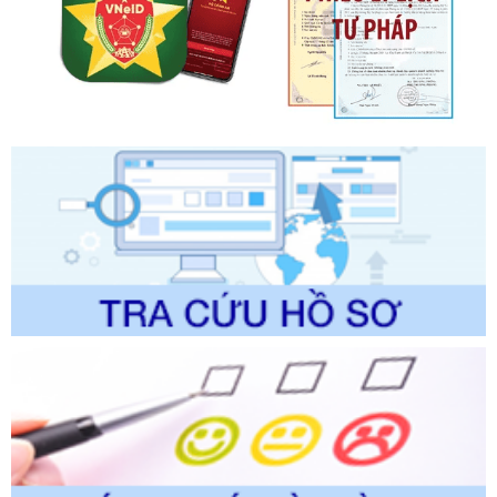
Số kí hiệu:
2303/QĐ-UBND
Tên: Quyết định công bố Danh mục thủ tục hành chính mới
ban hành, được sửa đổi, bổ sung, bị bãi bỏ và phê duyệt
Quy trình nội bộ, quy trình điện tử giải quyết thủ tục hành
chính trong một số lĩnh vực thuộc phạm vi chức năng quản
lý của Sở Văn hóa, Thể tha
Ngày ban hành: 01/06/2026
Số kí hiệu:
2304/QĐ-UBND
Tên: Quyết định công bố Danh mục thủ tục hành chính
được sửa đổi, bổ sung và phê duyệt Quy trình nội bộ, quy
trình điện tử giải quyết thủ tục hành chính trong lĩnh vực Du
lịch thuộc phạm vi chức năng quản lý của Sở Văn hóa, Thể
thao và Du lịch
Ngày ban hành: 01/06/2026
Số kí hiệu:
2310/QĐ-UBND
Tên: Về việc công bố Danh mục thủ tục hành chính sửa
đổi, bổ sung và phê duyệt Quy trình nội bộ, quy trình điện tử
trong giải quyết thủtục hành chính lĩnh vực biến đổi khí hậu
thuộc phạm vi giải quyết của Sở Nông nghiệp và Môi
trường
Ngày ban hành: 01/06/2026