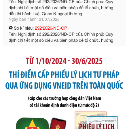
dẫn thi hành Luật Quản lý ngoại thương
Ngày ban hành: 21/07/2026
Số kí hiệu:
292/2026/NĐ-CP
Tên: Nghị định số 292/2026/NĐ-CP của Chính phủ: Quy
định chi tiết một số điều và biện pháp để tổ chức, hướng
dẫn thi hành Luật Quản lý ngoại thương
Ngày ban hành: 21/07/2026
Số kí hiệu:
105/2026/TT-BTC
Tên: Thông tư số 105/2026/TT-BTC của Bộ Tài chính: Bãi
bỏ Thông tư số 87/2019/TT- BТC ngày 19 tháng 12 năm
2019 của Bộ trưởng Bộ Tài chính hướng dẫn thực hiện xử
phạt vi phạm hành chính trong lĩnh vực kho bạc nhà nước
Ngày ban hành: 21/07/2026
Số kí hiệu:
291/2026/NĐ-CP
Tên: Nghị định số 291/2026/NĐ-CP của Chính phủ: Sửa
đổi, bổ sung một số điều của Nghị định số 125/2020/NĐ-СР
ngày 19 tháng 10 năm 2020 của Chính phủ quy định xử
phạt vi phạm hành chính về thuế, hóa đơn được sửa đổi, bổ
sung bởi Nghị định số 102/2021/NĐ-CP
Ngày ban hành: 20/07/2026