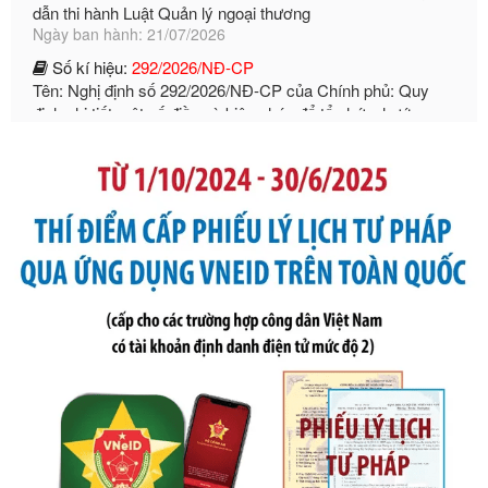
Số kí hiệu:
292/2026/NĐ-CP
Tên: Nghị định số 292/2026/NĐ-CP của Chính phủ: Quy
định chi tiết một số điều và biện pháp để tổ chức, hướng
dẫn thi hành Luật Quản lý ngoại thương
Ngày ban hành: 21/07/2026
Số kí hiệu:
105/2026/TT-BTC
Tên: Thông tư số 105/2026/TT-BTC của Bộ Tài chính: Bãi
bỏ Thông tư số 87/2019/TT- BТC ngày 19 tháng 12 năm
2019 của Bộ trưởng Bộ Tài chính hướng dẫn thực hiện xử
phạt vi phạm hành chính trong lĩnh vực kho bạc nhà nước
Ngày ban hành: 21/07/2026
Số kí hiệu:
291/2026/NĐ-CP
Tên: Nghị định số 291/2026/NĐ-CP của Chính phủ: Sửa
đổi, bổ sung một số điều của Nghị định số 125/2020/NĐ-СР
ngày 19 tháng 10 năm 2020 của Chính phủ quy định xử
phạt vi phạm hành chính về thuế, hóa đơn được sửa đổi, bổ
sung bởi Nghị định số 102/2021/NĐ-CP
Ngày ban hành: 20/07/2026
Số kí hiệu:
2303/QĐ-UBND
Tên: Quyết định công bố Danh mục thủ tục hành chính mới