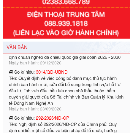
Số kí hiệu:
351/2025/NĐ-CP
Tên: Nghị định số 351/2025/NĐ-CP của Chính phủ: Quy
định chuẩn nghèo đa chiều quốc gia giai đoạn 2026 - 2030
VĂN BẢN
Ngày ban hành: 29/12/2026
Số kí hiệu:
3014/QĐ-UBND
Tên: Quyết định về việc công bố danh mục thủ tục hành
chính ban hành mới, sửa đổi bổ sung trong lĩnh vực hỗ trợ
đầu tư, lĩnh vực đấu thầu lựa chọn nhà thầu thuộc thẩm
quyền giải quyết của Sở Tài chính và Ban Quản lý Khu kinh
tế Đông Nam Nghệ An
Ngày ban hành: 23/09/2026
Số kí hiệu:
292/2026/NĐ-CP
Tên: Nghị định số 292/2026/NĐ-CP của Chính phủ: Quy
định chi tiết một số điều và biện pháp để tổ chức, hướng
dẫn thi hành Luật Quản lý ngoại thương
Ngày ban hành: 21/07/2026