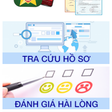
ban hành, được sửa đổi, bổ sung, bị bãi bỏ và phê duyệt
Quy trình nội bộ, quy trình điện tử giải quyết thủ tục hành
chính trong một số lĩnh vực thuộc phạm vi chức năng quản
lý của Sở Văn hóa, Thể tha
Ngày ban hành: 01/06/2026
Số kí hiệu:
2304/QĐ-UBND
Tên: Quyết định công bố Danh mục thủ tục hành chính
được sửa đổi, bổ sung và phê duyệt Quy trình nội bộ, quy
trình điện tử giải quyết thủ tục hành chính trong lĩnh vực Du
lịch thuộc phạm vi chức năng quản lý của Sở Văn hóa, Thể
thao và Du lịch
Ngày ban hành: 01/06/2026
Số kí hiệu:
2310/QĐ-UBND
Tên: Về việc công bố Danh mục thủ tục hành chính sửa
đổi, bổ sung và phê duyệt Quy trình nội bộ, quy trình điện tử
trong giải quyết thủtục hành chính lĩnh vực biến đổi khí hậu
thuộc phạm vi giải quyết của Sở Nông nghiệp và Môi
trường
Ngày ban hành: 01/06/2026
Số kí hiệu:
2300/QĐ-UBND