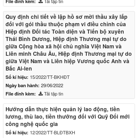
File đính kèm:
Tải tập tin
Quy định chi tiết về lập hồ sơ mời thầu xây lắp
đối với gói thầu thuộc phạm vi điều chỉnh của
Hiệp định Đối tác Toàn diện và Tiến bộ xuyên
Thái Bình Dương, Hiệp định Thương mại tự do
giữa Cộng hòa xã hội chủ nghĩa Việt Nam và
Liên minh Châu Âu, Hiệp định Thương mại tự do
giữa Việt Nam và Liên hiệp Vương quốc Anh và
Bắc Ai-len
Số kí hiệu:
15/2022/TT-BKHĐT
Ngày ban hành:
29/06/2022
File đính kèm:
Tải tập tin
Hướng dẫn thực hiện quản lý lao động, tiền
lương, thù lao, tiền thưởng đối với Quỹ Đổi mới
công nghệ quốc gia
Số kí hiệu:
12/2022/TT-BLĐTBXH