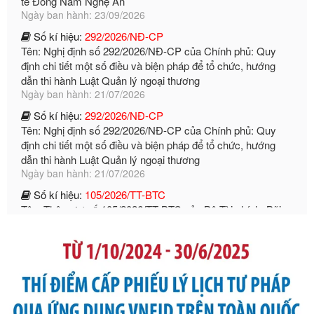
định chi tiết một số điều và biện pháp để tổ chức, hướng
dẫn thi hành Luật Quản lý ngoại thương
Ngày ban hành: 21/07/2026
Số kí hiệu:
292/2026/NĐ-CP
Tên: Nghị định số 292/2026/NĐ-CP của Chính phủ: Quy
định chi tiết một số điều và biện pháp để tổ chức, hướng
dẫn thi hành Luật Quản lý ngoại thương
Ngày ban hành: 21/07/2026
Số kí hiệu:
105/2026/TT-BTC
Tên: Thông tư số 105/2026/TT-BTC của Bộ Tài chính: Bãi
bỏ Thông tư số 87/2019/TT- BТC ngày 19 tháng 12 năm
2019 của Bộ trưởng Bộ Tài chính hướng dẫn thực hiện xử
phạt vi phạm hành chính trong lĩnh vực kho bạc nhà nước
Ngày ban hành: 21/07/2026
Số kí hiệu:
291/2026/NĐ-CP
Tên: Nghị định số 291/2026/NĐ-CP của Chính phủ: Sửa
đổi, bổ sung một số điều của Nghị định số 125/2020/NĐ-СР
ngày 19 tháng 10 năm 2020 của Chính phủ quy định xử
phạt vi phạm hành chính về thuế, hóa đơn được sửa đổi, bổ
sung bởi Nghị định số 102/2021/NĐ-CP