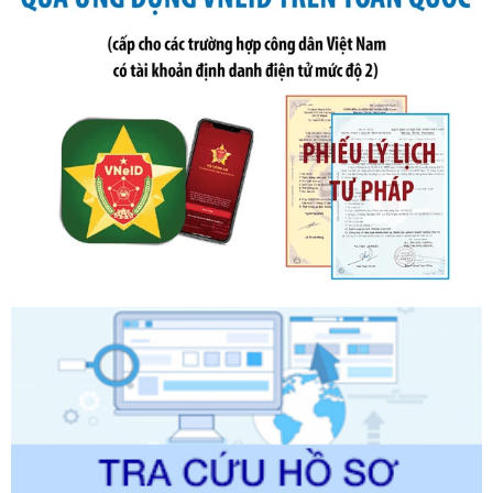
Ngày ban hành: 20/07/2026
Số kí hiệu:
2303/QĐ-UBND
Tên: Quyết định công bố Danh mục thủ tục hành chính mới
ban hành, được sửa đổi, bổ sung, bị bãi bỏ và phê duyệt
Quy trình nội bộ, quy trình điện tử giải quyết thủ tục hành
chính trong một số lĩnh vực thuộc phạm vi chức năng quản
lý của Sở Văn hóa, Thể tha
Ngày ban hành: 01/06/2026
Số kí hiệu:
2304/QĐ-UBND
Tên: Quyết định công bố Danh mục thủ tục hành chính
được sửa đổi, bổ sung và phê duyệt Quy trình nội bộ, quy
trình điện tử giải quyết thủ tục hành chính trong lĩnh vực Du
lịch thuộc phạm vi chức năng quản lý của Sở Văn hóa, Thể
thao và Du lịch
Ngày ban hành: 01/06/2026
Số kí hiệu:
2310/QĐ-UBND
Tên: Về việc công bố Danh mục thủ tục hành chính sửa
đổi, bổ sung và phê duyệt Quy trình nội bộ, quy trình điện tử
trong giải quyết thủtục hành chính lĩnh vực biến đổi khí hậu
thuộc phạm vi giải quyết của Sở Nông nghiệp và Môi