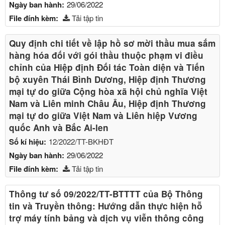
Ngày ban hành:
29/06/2022
File đính kèm:
Tải tập tin
Quy định chi tiết về lập hồ sơ mời thầu mua sắm
hàng hóa đối với gói thầu thuộc phạm vi điều
chỉnh của Hiệp định Đối tác Toàn diện và Tiến
bộ xuyên Thái Bình Dương, Hiệp định Thương
mại tự do giữa Cộng hòa xã hội chủ nghĩa Việt
Nam và Liên minh Châu Âu, Hiệp định Thương
mại tự do giữa Việt Nam và Liên hiệp Vương
quốc Anh và Bắc Ai-len
Số kí hiệu:
12/2022/TT-BKHĐT
Ngày ban hành:
29/06/2022
File đính kèm:
Tải tập tin
Thông tư số 09/2022/TT-BTTTT của Bộ Thông
tin và Truyền thông: Hướng dẫn thực hiện hỗ
trợ máy tính bảng và dịch vụ viễn thông công