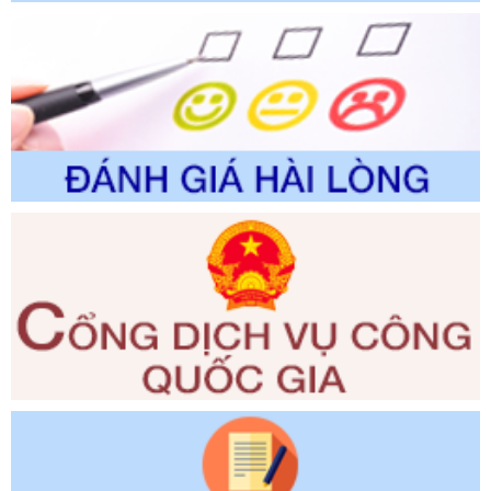
trường
Ngày ban hành: 01/06/2026
Số kí hiệu:
2300/QĐ-UBND
Tên: V/v công bố danh mục thủ tục hành chính được sửa
đổi, bổ sung và phê duyệt quy trình nội bộ, quy trình điện tử
giải quyết thủ tục hành chính trong lĩnh vực Luật sư thuộc
phạm vi chức năng quản lý của Sở Tư pháp
Ngày ban hành: 01/06/2026
Số kí hiệu:
351/2025/NĐ-CP
Tên: Nghị định số 351/2025/NĐ-CP của Chính phủ: Quy
định chuẩn nghèo đa chiều quốc gia giai đoạn 2026 - 2030
Ngày ban hành: 29/12/2026
Số kí hiệu:
3014/QĐ-UBND
Tên: Quyết định về việc công bố danh mục thủ tục hành
chính ban hành mới, sửa đổi bổ sung trong lĩnh vực hỗ trợ
đầu tư, lĩnh vực đấu thầu lựa chọn nhà thầu thuộc thẩm
quyền giải quyết của Sở Tài chính và Ban Quản lý Khu kinh
tế Đông Nam Nghệ An
Ngày ban hành: 23/09/2026