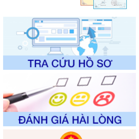
chính trong một số lĩnh vực thuộc phạm vi chức năng quản
lý của Sở Văn hóa, Thể tha
Ngày ban hành: 01/06/2026
Số kí hiệu:
2304/QĐ-UBND
Tên: Quyết định công bố Danh mục thủ tục hành chính
được sửa đổi, bổ sung và phê duyệt Quy trình nội bộ, quy
trình điện tử giải quyết thủ tục hành chính trong lĩnh vực Du
lịch thuộc phạm vi chức năng quản lý của Sở Văn hóa, Thể
thao và Du lịch
Ngày ban hành: 01/06/2026
Số kí hiệu:
2310/QĐ-UBND
Tên: Về việc công bố Danh mục thủ tục hành chính sửa
đổi, bổ sung và phê duyệt Quy trình nội bộ, quy trình điện tử
trong giải quyết thủtục hành chính lĩnh vực biến đổi khí hậu
thuộc phạm vi giải quyết của Sở Nông nghiệp và Môi
trường
Ngày ban hành: 01/06/2026
Số kí hiệu:
2300/QĐ-UBND
Tên: V/v công bố danh mục thủ tục hành chính được sửa
đổi, bổ sung và phê duyệt quy trình nội bộ, quy trình điện tử
giải quyết thủ tục hành chính trong lĩnh vực Luật sư thuộc