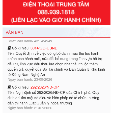
Số kí hiệu:
351/2025/NĐ-CP
Tên: Nghị định số 351/2025/NĐ-CP của Chính phủ: Quy
định chuẩn nghèo đa chiều quốc gia giai đoạn 2026 - 2030
Ngày ban hành: 29/12/2026
VĂN BẢN
Số kí hiệu:
3014/QĐ-UBND
Tên: Quyết định về việc công bố danh mục thủ tục hành
chính ban hành mới, sửa đổi bổ sung trong lĩnh vực hỗ trợ
đầu tư, lĩnh vực đấu thầu lựa chọn nhà thầu thuộc thẩm
quyền giải quyết của Sở Tài chính và Ban Quản lý Khu kinh
tế Đông Nam Nghệ An
Ngày ban hành: 23/09/2026
Số kí hiệu:
292/2026/NĐ-CP
Tên: Nghị định số 292/2026/NĐ-CP của Chính phủ: Quy
định chi tiết một số điều và biện pháp để tổ chức, hướng
dẫn thi hành Luật Quản lý ngoại thương
Ngày ban hành: 21/07/2026
Số kí hiệu:
292/2026/NĐ-CP
Tên: Nghị định số 292/2026/NĐ-CP của Chính phủ: Quy