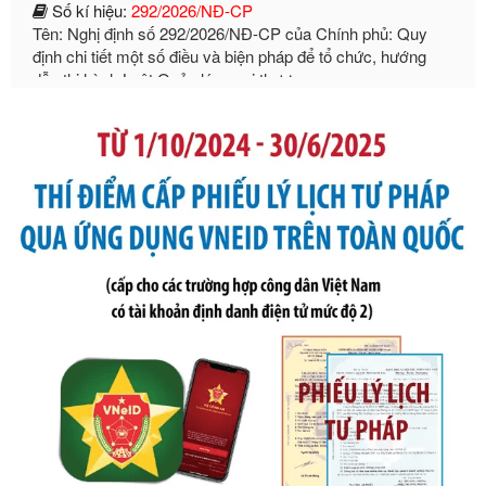
định chi tiết một số điều và biện pháp để tổ chức, hướng
dẫn thi hành Luật Quản lý ngoại thương
Ngày ban hành: 21/07/2026
Số kí hiệu:
105/2026/TT-BTC
Tên: Thông tư số 105/2026/TT-BTC của Bộ Tài chính: Bãi
bỏ Thông tư số 87/2019/TT- BТC ngày 19 tháng 12 năm
2019 của Bộ trưởng Bộ Tài chính hướng dẫn thực hiện xử
phạt vi phạm hành chính trong lĩnh vực kho bạc nhà nước
Ngày ban hành: 21/07/2026
Số kí hiệu:
291/2026/NĐ-CP
Tên: Nghị định số 291/2026/NĐ-CP của Chính phủ: Sửa
đổi, bổ sung một số điều của Nghị định số 125/2020/NĐ-СР
ngày 19 tháng 10 năm 2020 của Chính phủ quy định xử
phạt vi phạm hành chính về thuế, hóa đơn được sửa đổi, bổ
sung bởi Nghị định số 102/2021/NĐ-CP
Ngày ban hành: 20/07/2026
Số kí hiệu:
2303/QĐ-UBND
Tên: Quyết định công bố Danh mục thủ tục hành chính mới
ban hành, được sửa đổi, bổ sung, bị bãi bỏ và phê duyệt
Quy trình nội bộ, quy trình điện tử giải quyết thủ tục hành