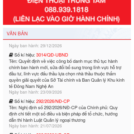
Số kí hiệu:
351/2025/NĐ-CP
Tên: Nghị định số 351/2025/NĐ-CP của Chính phủ: Quy
định chuẩn nghèo đa chiều quốc gia giai đoạn 2026 - 2030
Ngày ban hành: 29/12/2026
VĂN BẢN
Số kí hiệu:
3014/QĐ-UBND
Tên: Quyết định về việc công bố danh mục thủ tục hành
chính ban hành mới, sửa đổi bổ sung trong lĩnh vực hỗ trợ
đầu tư, lĩnh vực đấu thầu lựa chọn nhà thầu thuộc thẩm
quyền giải quyết của Sở Tài chính và Ban Quản lý Khu kinh
tế Đông Nam Nghệ An
Ngày ban hành: 23/09/2026
Số kí hiệu:
292/2026/NĐ-CP
Tên: Nghị định số 292/2026/NĐ-CP của Chính phủ: Quy
định chi tiết một số điều và biện pháp để tổ chức, hướng
dẫn thi hành Luật Quản lý ngoại thương
Ngày ban hành: 21/07/2026
Số kí hiệu:
292/2026/NĐ-CP
Tên: Nghị định số 292/2026/NĐ-CP của Chính phủ: Quy