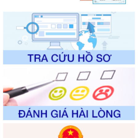
lý của Sở Văn hóa, Thể tha
Ngày ban hành: 01/06/2026
Số kí hiệu:
2304/QĐ-UBND
Tên: Quyết định công bố Danh mục thủ tục hành chính
được sửa đổi, bổ sung và phê duyệt Quy trình nội bộ, quy
trình điện tử giải quyết thủ tục hành chính trong lĩnh vực Du
lịch thuộc phạm vi chức năng quản lý của Sở Văn hóa, Thể
thao và Du lịch
Ngày ban hành: 01/06/2026
Số kí hiệu:
2310/QĐ-UBND
Tên: Về việc công bố Danh mục thủ tục hành chính sửa
đổi, bổ sung và phê duyệt Quy trình nội bộ, quy trình điện tử
trong giải quyết thủtục hành chính lĩnh vực biến đổi khí hậu
thuộc phạm vi giải quyết của Sở Nông nghiệp và Môi
trường
Ngày ban hành: 01/06/2026
Số kí hiệu:
2300/QĐ-UBND
Tên: V/v công bố danh mục thủ tục hành chính được sửa
đổi, bổ sung và phê duyệt quy trình nội bộ, quy trình điện tử
giải quyết thủ tục hành chính trong lĩnh vực Luật sư thuộc