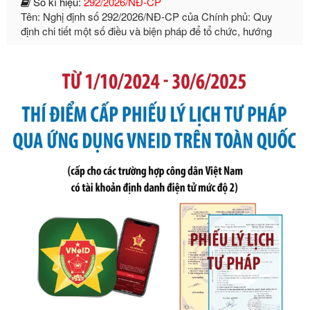
định chi tiết một số điều và biện pháp để tổ chức, hướng
dẫn thi hành Luật Quản lý ngoại thương
Ngày ban hành: 21/07/2026
Số kí hiệu:
105/2026/TT-BTC
Tên: Thông tư số 105/2026/TT-BTC của Bộ Tài chính: Bãi
bỏ Thông tư số 87/2019/TT- BТC ngày 19 tháng 12 năm
2019 của Bộ trưởng Bộ Tài chính hướng dẫn thực hiện xử
phạt vi phạm hành chính trong lĩnh vực kho bạc nhà nước
Ngày ban hành: 21/07/2026
Số kí hiệu:
291/2026/NĐ-CP
Tên: Nghị định số 291/2026/NĐ-CP của Chính phủ: Sửa
đổi, bổ sung một số điều của Nghị định số 125/2020/NĐ-СР
ngày 19 tháng 10 năm 2020 của Chính phủ quy định xử
phạt vi phạm hành chính về thuế, hóa đơn được sửa đổi, bổ
sung bởi Nghị định số 102/2021/NĐ-CP
Ngày ban hành: 20/07/2026
Số kí hiệu:
2303/QĐ-UBND
Tên: Quyết định công bố Danh mục thủ tục hành chính mới
ban hành, được sửa đổi, bổ sung, bị bãi bỏ và phê duyệt
Quy trình nội bộ, quy trình điện tử giải quyết thủ tục hành
chính trong một số lĩnh vực thuộc phạm vi chức năng quản