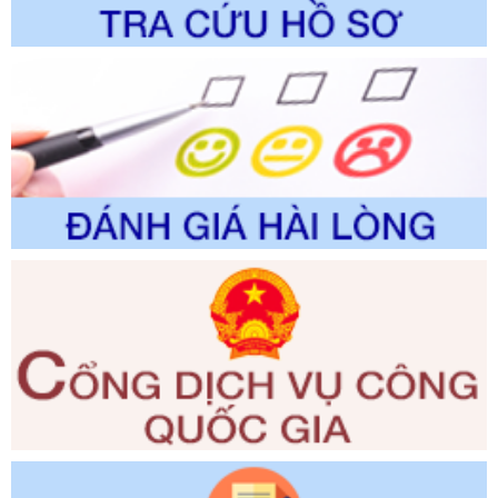
trong giải quyết thủtục hành chính lĩnh vực biến đổi khí hậu
thuộc phạm vi giải quyết của Sở Nông nghiệp và Môi
trường
Ngày ban hành: 01/06/2026
Số kí hiệu:
2300/QĐ-UBND
Tên: V/v công bố danh mục thủ tục hành chính được sửa
đổi, bổ sung và phê duyệt quy trình nội bộ, quy trình điện tử
giải quyết thủ tục hành chính trong lĩnh vực Luật sư thuộc
phạm vi chức năng quản lý của Sở Tư pháp
Ngày ban hành: 01/06/2026
Số kí hiệu:
351/2025/NĐ-CP
Tên: Nghị định số 351/2025/NĐ-CP của Chính phủ: Quy
định chuẩn nghèo đa chiều quốc gia giai đoạn 2026 - 2030
Ngày ban hành: 29/12/2026
Số kí hiệu:
3014/QĐ-UBND
Tên: Quyết định về việc công bố danh mục thủ tục hành
chính ban hành mới, sửa đổi bổ sung trong lĩnh vực hỗ trợ
đầu tư, lĩnh vực đấu thầu lựa chọn nhà thầu thuộc thẩm
quyền giải quyết của Sở Tài chính và Ban Quản lý Khu kinh
tế Đông Nam Nghệ An