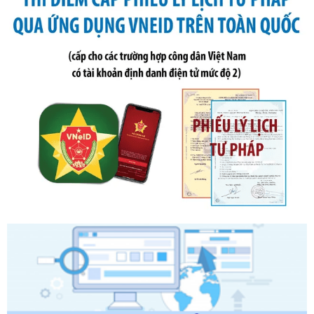
phạt vi phạm hành chính về thuế, hóa đơn được sửa đổi, bổ
sung bởi Nghị định số 102/2021/NĐ-CP
Ngày ban hành: 20/07/2026
Số kí hiệu:
2303/QĐ-UBND
Tên: Quyết định công bố Danh mục thủ tục hành chính mới
ban hành, được sửa đổi, bổ sung, bị bãi bỏ và phê duyệt
Quy trình nội bộ, quy trình điện tử giải quyết thủ tục hành
chính trong một số lĩnh vực thuộc phạm vi chức năng quản
lý của Sở Văn hóa, Thể tha
Ngày ban hành: 01/06/2026
Số kí hiệu:
2304/QĐ-UBND
Tên: Quyết định công bố Danh mục thủ tục hành chính
được sửa đổi, bổ sung và phê duyệt Quy trình nội bộ, quy
trình điện tử giải quyết thủ tục hành chính trong lĩnh vực Du
lịch thuộc phạm vi chức năng quản lý của Sở Văn hóa, Thể
thao và Du lịch
Ngày ban hành: 01/06/2026
Số kí hiệu:
2310/QĐ-UBND
Tên: Về việc công bố Danh mục thủ tục hành chính sửa
đổi, bổ sung và phê duyệt Quy trình nội bộ, quy trình điện tử