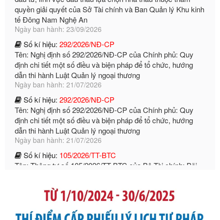
Số kí hiệu:
292/2026/NĐ-CP
Tên: Nghị định số 292/2026/NĐ-CP của Chính phủ: Quy
định chi tiết một số điều và biện pháp để tổ chức, hướng
dẫn thi hành Luật Quản lý ngoại thương
Ngày ban hành: 21/07/2026
Số kí hiệu:
292/2026/NĐ-CP
Tên: Nghị định số 292/2026/NĐ-CP của Chính phủ: Quy
định chi tiết một số điều và biện pháp để tổ chức, hướng
dẫn thi hành Luật Quản lý ngoại thương
Ngày ban hành: 21/07/2026
Số kí hiệu:
105/2026/TT-BTC
Tên: Thông tư số 105/2026/TT-BTC của Bộ Tài chính: Bãi
bỏ Thông tư số 87/2019/TT- BТC ngày 19 tháng 12 năm
2019 của Bộ trưởng Bộ Tài chính hướng dẫn thực hiện xử
phạt vi phạm hành chính trong lĩnh vực kho bạc nhà nước
Ngày ban hành: 21/07/2026
Số kí hiệu:
291/2026/NĐ-CP
Tên: Nghị định số 291/2026/NĐ-CP của Chính phủ: Sửa
đổi, bổ sung một số điều của Nghị định số 125/2020/NĐ-СР
ngày 19 tháng 10 năm 2020 của Chính phủ quy định xử