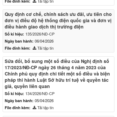
File đính kèm:
Tải tập tin
Quy định cơ chế, chính sách ưu đãi, ưu tiên cho
đơn vị điều độ hệ thống điện quốc gia và đơn vị
điều hành giao dịch thị trường điện
Số kí hiệu:
135/2026/NĐ-CP
Ngày ban hành:
06/04/2026
File đính kèm:
Tải tập tin
Sửa đổi, bổ sung một số điều của Nghị định số
17/2023/NĐ-CP ngày 26 tháng 4 năm 2023 của
Chính phủ quy định chi tiết một số điều và biện
pháp thi hành Luật Sở hữu trí tuệ về quyền tác
giả, quyền liên quan
Số kí hiệu:
134/2026/NĐ-CP
Ngày ban hành:
05/04/2026
File đính kèm:
Tải tập tin