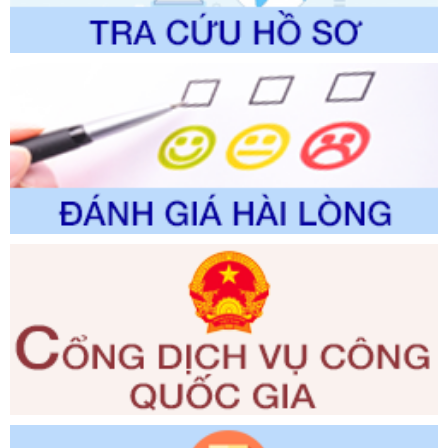
Ngày ban hành: 01/06/2026
Số kí hiệu:
2310/QĐ-UBND
Tên: Về việc công bố Danh mục thủ tục hành chính sửa
đổi, bổ sung và phê duyệt Quy trình nội bộ, quy trình điện tử
trong giải quyết thủtục hành chính lĩnh vực biến đổi khí hậu
thuộc phạm vi giải quyết của Sở Nông nghiệp và Môi
trường
Ngày ban hành: 01/06/2026
Số kí hiệu:
2300/QĐ-UBND
Tên: V/v công bố danh mục thủ tục hành chính được sửa
đổi, bổ sung và phê duyệt quy trình nội bộ, quy trình điện tử
giải quyết thủ tục hành chính trong lĩnh vực Luật sư thuộc
phạm vi chức năng quản lý của Sở Tư pháp
Ngày ban hành: 01/06/2026
Số kí hiệu:
351/2025/NĐ-CP
Tên: Nghị định số 351/2025/NĐ-CP của Chính phủ: Quy
định chuẩn nghèo đa chiều quốc gia giai đoạn 2026 - 2030
Ngày ban hành: 29/12/2026
Số kí hiệu:
3014/QĐ-UBND