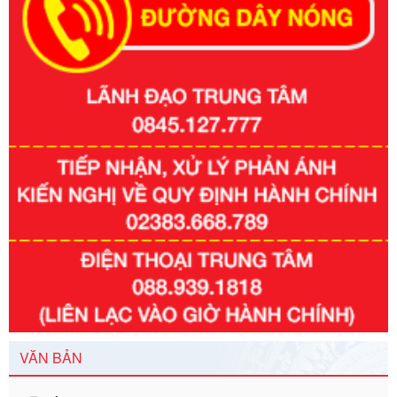
Số kí hiệu:
351/2025/NĐ-CP
Tên: Nghị định số 351/2025/NĐ-CP của Chính phủ: Quy
định chuẩn nghèo đa chiều quốc gia giai đoạn 2026 - 2030
Ngày ban hành: 29/12/2026
VĂN BẢN
Số kí hiệu:
3014/QĐ-UBND
Tên: Quyết định về việc công bố danh mục thủ tục hành