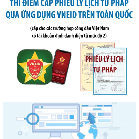
Ngày ban hành: 21/07/2026
Số kí hiệu:
291/2026/NĐ-CP
Tên: Nghị định số 291/2026/NĐ-CP của Chính phủ: Sửa
đổi, bổ sung một số điều của Nghị định số 125/2020/NĐ-СР
ngày 19 tháng 10 năm 2020 của Chính phủ quy định xử
phạt vi phạm hành chính về thuế, hóa đơn được sửa đổi, bổ
sung bởi Nghị định số 102/2021/NĐ-CP
Ngày ban hành: 20/07/2026
Số kí hiệu:
2303/QĐ-UBND
Tên: Quyết định công bố Danh mục thủ tục hành chính mới
ban hành, được sửa đổi, bổ sung, bị bãi bỏ và phê duyệt
Quy trình nội bộ, quy trình điện tử giải quyết thủ tục hành
chính trong một số lĩnh vực thuộc phạm vi chức năng quản
lý của Sở Văn hóa, Thể tha
Ngày ban hành: 01/06/2026
Số kí hiệu:
2304/QĐ-UBND
Tên: Quyết định công bố Danh mục thủ tục hành chính
được sửa đổi, bổ sung và phê duyệt Quy trình nội bộ, quy
trình điện tử giải quyết thủ tục hành chính trong lĩnh vực Du
lịch thuộc phạm vi chức năng quản lý của Sở Văn hóa, Thể
thao và Du lịch