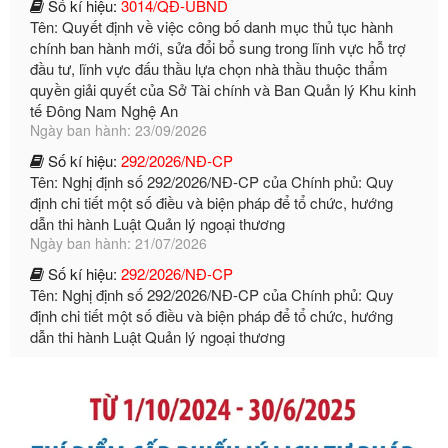
chính ban hành mới, sửa đổi bổ sung trong lĩnh vực hỗ trợ
đầu tư, lĩnh vực đấu thầu lựa chọn nhà thầu thuộc thẩm
quyền giải quyết của Sở Tài chính và Ban Quản lý Khu kinh
tế Đông Nam Nghệ An
Ngày ban hành: 23/09/2026
Số kí hiệu:
292/2026/NĐ-CP
Tên: Nghị định số 292/2026/NĐ-CP của Chính phủ: Quy
định chi tiết một số điều và biện pháp để tổ chức, hướng
dẫn thi hành Luật Quản lý ngoại thương
Ngày ban hành: 21/07/2026
Số kí hiệu:
292/2026/NĐ-CP
Tên: Nghị định số 292/2026/NĐ-CP của Chính phủ: Quy
định chi tiết một số điều và biện pháp để tổ chức, hướng
dẫn thi hành Luật Quản lý ngoại thương
Ngày ban hành: 21/07/2026
Số kí hiệu:
105/2026/TT-BTC
Tên: Thông tư số 105/2026/TT-BTC của Bộ Tài chính: Bãi
bỏ Thông tư số 87/2019/TT- BТC ngày 19 tháng 12 năm
2019 của Bộ trưởng Bộ Tài chính hướng dẫn thực hiện xử
phạt vi phạm hành chính trong lĩnh vực kho bạc nhà nước