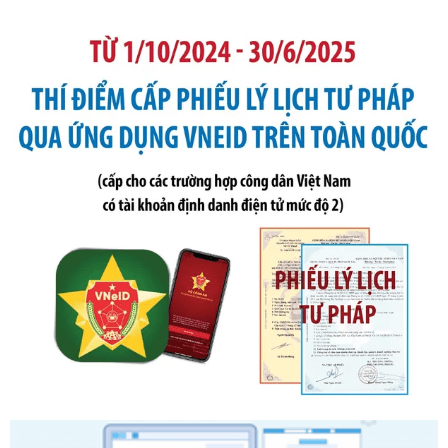
Số kí hiệu:
105/2026/TT-BTC
Tên: Thông tư số 105/2026/TT-BTC của Bộ Tài chính: Bãi
bỏ Thông tư số 87/2019/TT- BТC ngày 19 tháng 12 năm
2019 của Bộ trưởng Bộ Tài chính hướng dẫn thực hiện xử
phạt vi phạm hành chính trong lĩnh vực kho bạc nhà nước
Ngày ban hành: 21/07/2026
Số kí hiệu:
291/2026/NĐ-CP
Tên: Nghị định số 291/2026/NĐ-CP của Chính phủ: Sửa
đổi, bổ sung một số điều của Nghị định số 125/2020/NĐ-СР
ngày 19 tháng 10 năm 2020 của Chính phủ quy định xử
phạt vi phạm hành chính về thuế, hóa đơn được sửa đổi, bổ
sung bởi Nghị định số 102/2021/NĐ-CP
Ngày ban hành: 20/07/2026
Số kí hiệu:
2303/QĐ-UBND
Tên: Quyết định công bố Danh mục thủ tục hành chính mới
ban hành, được sửa đổi, bổ sung, bị bãi bỏ và phê duyệt
Quy trình nội bộ, quy trình điện tử giải quyết thủ tục hành
chính trong một số lĩnh vực thuộc phạm vi chức năng quản
lý của Sở Văn hóa, Thể tha
Ngày ban hành: 01/06/2026