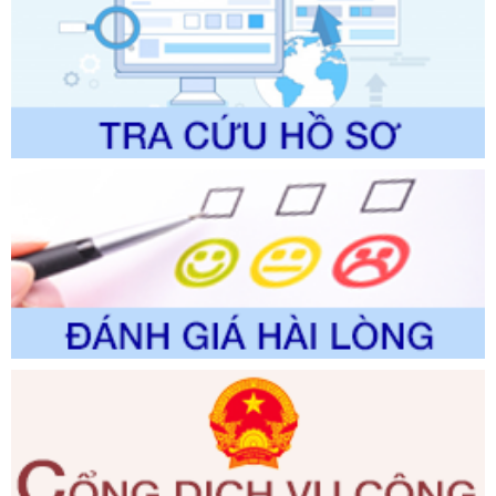
Số kí hiệu:
2304/QĐ-UBND
Tên: Quyết định công bố Danh mục thủ tục hành chính
được sửa đổi, bổ sung và phê duyệt Quy trình nội bộ, quy
trình điện tử giải quyết thủ tục hành chính trong lĩnh vực Du
lịch thuộc phạm vi chức năng quản lý của Sở Văn hóa, Thể
thao và Du lịch
Ngày ban hành: 01/06/2026
Số kí hiệu:
2310/QĐ-UBND
Tên: Về việc công bố Danh mục thủ tục hành chính sửa
đổi, bổ sung và phê duyệt Quy trình nội bộ, quy trình điện tử
trong giải quyết thủtục hành chính lĩnh vực biến đổi khí hậu
thuộc phạm vi giải quyết của Sở Nông nghiệp và Môi
trường
Ngày ban hành: 01/06/2026
Số kí hiệu:
2300/QĐ-UBND
Tên: V/v công bố danh mục thủ tục hành chính được sửa
đổi, bổ sung và phê duyệt quy trình nội bộ, quy trình điện tử
giải quyết thủ tục hành chính trong lĩnh vực Luật sư thuộc
phạm vi chức năng quản lý của Sở Tư pháp
Ngày ban hành: 01/06/2026