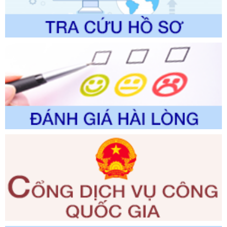
trình điện tử giải quyết thủ tục hành chính trong lĩnh vực Du
lịch thuộc phạm vi chức năng quản lý của Sở Văn hóa, Thể
thao và Du lịch
Ngày ban hành: 01/06/2026
Số kí hiệu:
2310/QĐ-UBND
Tên: Về việc công bố Danh mục thủ tục hành chính sửa
đổi, bổ sung và phê duyệt Quy trình nội bộ, quy trình điện tử
trong giải quyết thủtục hành chính lĩnh vực biến đổi khí hậu
thuộc phạm vi giải quyết của Sở Nông nghiệp và Môi
trường
Ngày ban hành: 01/06/2026
Số kí hiệu:
2300/QĐ-UBND
Tên: V/v công bố danh mục thủ tục hành chính được sửa
đổi, bổ sung và phê duyệt quy trình nội bộ, quy trình điện tử
giải quyết thủ tục hành chính trong lĩnh vực Luật sư thuộc
phạm vi chức năng quản lý của Sở Tư pháp
Ngày ban hành: 01/06/2026
Số kí hiệu:
351/2025/NĐ-CP
Tên: Nghị định số 351/2025/NĐ-CP của Chính phủ: Quy
định chuẩn nghèo đa chiều quốc gia giai đoạn 2026 - 2030