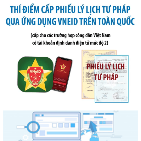
2019 của Bộ trưởng Bộ Tài chính hướng dẫn thực hiện xử
phạt vi phạm hành chính trong lĩnh vực kho bạc nhà nước
Ngày ban hành: 21/07/2026
Số kí hiệu:
291/2026/NĐ-CP
Tên: Nghị định số 291/2026/NĐ-CP của Chính phủ: Sửa
đổi, bổ sung một số điều của Nghị định số 125/2020/NĐ-СР
ngày 19 tháng 10 năm 2020 của Chính phủ quy định xử
phạt vi phạm hành chính về thuế, hóa đơn được sửa đổi, bổ
sung bởi Nghị định số 102/2021/NĐ-CP
Ngày ban hành: 20/07/2026
Số kí hiệu:
2303/QĐ-UBND
Tên: Quyết định công bố Danh mục thủ tục hành chính mới
ban hành, được sửa đổi, bổ sung, bị bãi bỏ và phê duyệt
Quy trình nội bộ, quy trình điện tử giải quyết thủ tục hành
chính trong một số lĩnh vực thuộc phạm vi chức năng quản
lý của Sở Văn hóa, Thể tha
Ngày ban hành: 01/06/2026
Số kí hiệu:
2304/QĐ-UBND
Tên: Quyết định công bố Danh mục thủ tục hành chính
được sửa đổi, bổ sung và phê duyệt Quy trình nội bộ, quy