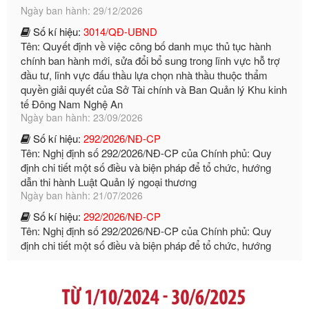
Số kí hiệu:
3014/QĐ-UBND
Tên: Quyết định về việc công bố danh mục thủ tục hành
chính ban hành mới, sửa đổi bổ sung trong lĩnh vực hỗ trợ
đầu tư, lĩnh vực đấu thầu lựa chọn nhà thầu thuộc thẩm
quyền giải quyết của Sở Tài chính và Ban Quản lý Khu kinh
tế Đông Nam Nghệ An
Ngày ban hành: 23/09/2026
Số kí hiệu:
292/2026/NĐ-CP
Tên: Nghị định số 292/2026/NĐ-CP của Chính phủ: Quy
định chi tiết một số điều và biện pháp để tổ chức, hướng
dẫn thi hành Luật Quản lý ngoại thương
Ngày ban hành: 21/07/2026
Số kí hiệu:
292/2026/NĐ-CP
Tên: Nghị định số 292/2026/NĐ-CP của Chính phủ: Quy
định chi tiết một số điều và biện pháp để tổ chức, hướng
dẫn thi hành Luật Quản lý ngoại thương
Ngày ban hành: 21/07/2026
Số kí hiệu:
105/2026/TT-BTC
Tên: Thông tư số 105/2026/TT-BTC của Bộ Tài chính: Bãi
bỏ Thông tư số 87/2019/TT- BТC ngày 19 tháng 12 năm