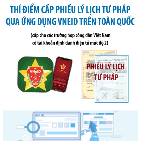
phạt vi phạm hành chính trong lĩnh vực kho bạc nhà nước
Ngày ban hành: 21/07/2026
Số kí hiệu:
291/2026/NĐ-CP
Tên: Nghị định số 291/2026/NĐ-CP của Chính phủ: Sửa
đổi, bổ sung một số điều của Nghị định số 125/2020/NĐ-СР
ngày 19 tháng 10 năm 2020 của Chính phủ quy định xử
phạt vi phạm hành chính về thuế, hóa đơn được sửa đổi, bổ
sung bởi Nghị định số 102/2021/NĐ-CP
Ngày ban hành: 20/07/2026
Số kí hiệu:
2303/QĐ-UBND
Tên: Quyết định công bố Danh mục thủ tục hành chính mới
ban hành, được sửa đổi, bổ sung, bị bãi bỏ và phê duyệt
Quy trình nội bộ, quy trình điện tử giải quyết thủ tục hành
chính trong một số lĩnh vực thuộc phạm vi chức năng quản
lý của Sở Văn hóa, Thể tha
Ngày ban hành: 01/06/2026
Số kí hiệu:
2304/QĐ-UBND
Tên: Quyết định công bố Danh mục thủ tục hành chính
được sửa đổi, bổ sung và phê duyệt Quy trình nội bộ, quy
trình điện tử giải quyết thủ tục hành chính trong lĩnh vực Du