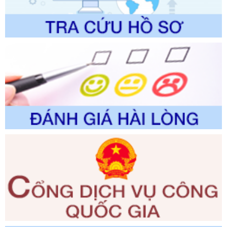
lịch thuộc phạm vi chức năng quản lý của Sở Văn hóa, Thể
thao và Du lịch
Ngày ban hành: 01/06/2026
Số kí hiệu:
2310/QĐ-UBND
Tên: Về việc công bố Danh mục thủ tục hành chính sửa
đổi, bổ sung và phê duyệt Quy trình nội bộ, quy trình điện tử
trong giải quyết thủtục hành chính lĩnh vực biến đổi khí hậu
thuộc phạm vi giải quyết của Sở Nông nghiệp và Môi
trường
Ngày ban hành: 01/06/2026
Số kí hiệu:
2300/QĐ-UBND
Tên: V/v công bố danh mục thủ tục hành chính được sửa
đổi, bổ sung và phê duyệt quy trình nội bộ, quy trình điện tử
giải quyết thủ tục hành chính trong lĩnh vực Luật sư thuộc
phạm vi chức năng quản lý của Sở Tư pháp
Ngày ban hành: 01/06/2026
Số kí hiệu:
351/2025/NĐ-CP
Tên: Nghị định số 351/2025/NĐ-CP của Chính phủ: Quy
định chuẩn nghèo đa chiều quốc gia giai đoạn 2026 - 2030
Ngày ban hành: 29/12/2026