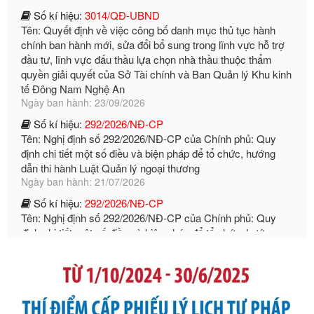
Tên: Quyết định về việc công bố danh mục thủ tục hành
chính ban hành mới, sửa đổi bổ sung trong lĩnh vực hỗ trợ
đầu tư, lĩnh vực đấu thầu lựa chọn nhà thầu thuộc thẩm
quyền giải quyết của Sở Tài chính và Ban Quản lý Khu kinh
tế Đông Nam Nghệ An
Ngày ban hành: 23/09/2026
Số kí hiệu:
292/2026/NĐ-CP
Tên: Nghị định số 292/2026/NĐ-CP của Chính phủ: Quy
định chi tiết một số điều và biện pháp để tổ chức, hướng
dẫn thi hành Luật Quản lý ngoại thương
Ngày ban hành: 21/07/2026
Số kí hiệu:
292/2026/NĐ-CP
Tên: Nghị định số 292/2026/NĐ-CP của Chính phủ: Quy
định chi tiết một số điều và biện pháp để tổ chức, hướng
dẫn thi hành Luật Quản lý ngoại thương
Ngày ban hành: 21/07/2026
Số kí hiệu:
105/2026/TT-BTC
Tên: Thông tư số 105/2026/TT-BTC của Bộ Tài chính: Bãi
bỏ Thông tư số 87/2019/TT- BТC ngày 19 tháng 12 năm
2019 của Bộ trưởng Bộ Tài chính hướng dẫn thực hiện xử
phạt vi phạm hành chính trong lĩnh vực kho bạc nhà nước