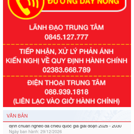
Số kí hiệu:
351/2025/NĐ-CP
Tên: Nghị định số 351/2025/NĐ-CP của Chính phủ: Quy
định chuẩn nghèo đa chiều quốc gia giai đoạn 2026 - 2030
VĂN BẢN
Ngày ban hành: 29/12/2026
Số kí hiệu:
3014/QĐ-UBND