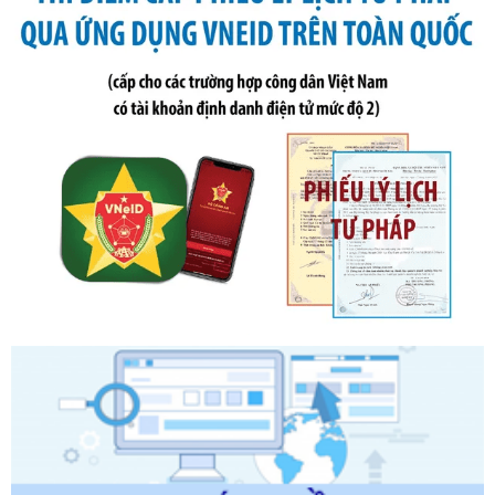
Ngày ban hành: 21/07/2026
Số kí hiệu:
291/2026/NĐ-CP
Tên: Nghị định số 291/2026/NĐ-CP của Chính phủ: Sửa
đổi, bổ sung một số điều của Nghị định số 125/2020/NĐ-СР
ngày 19 tháng 10 năm 2020 của Chính phủ quy định xử
phạt vi phạm hành chính về thuế, hóa đơn được sửa đổi, bổ
sung bởi Nghị định số 102/2021/NĐ-CP
Ngày ban hành: 20/07/2026
Số kí hiệu:
2303/QĐ-UBND
Tên: Quyết định công bố Danh mục thủ tục hành chính mới
ban hành, được sửa đổi, bổ sung, bị bãi bỏ và phê duyệt
Quy trình nội bộ, quy trình điện tử giải quyết thủ tục hành
chính trong một số lĩnh vực thuộc phạm vi chức năng quản
lý của Sở Văn hóa, Thể tha
Ngày ban hành: 01/06/2026
Số kí hiệu:
2304/QĐ-UBND
Tên: Quyết định công bố Danh mục thủ tục hành chính
được sửa đổi, bổ sung và phê duyệt Quy trình nội bộ, quy
trình điện tử giải quyết thủ tục hành chính trong lĩnh vực Du
lịch thuộc phạm vi chức năng quản lý của Sở Văn hóa, Thể