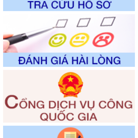
thao và Du lịch
Ngày ban hành: 01/06/2026
Số kí hiệu:
2310/QĐ-UBND
Tên: Về việc công bố Danh mục thủ tục hành chính sửa
đổi, bổ sung và phê duyệt Quy trình nội bộ, quy trình điện tử
trong giải quyết thủtục hành chính lĩnh vực biến đổi khí hậu
thuộc phạm vi giải quyết của Sở Nông nghiệp và Môi
trường
Ngày ban hành: 01/06/2026
Số kí hiệu:
2300/QĐ-UBND
Tên: V/v công bố danh mục thủ tục hành chính được sửa
đổi, bổ sung và phê duyệt quy trình nội bộ, quy trình điện tử
giải quyết thủ tục hành chính trong lĩnh vực Luật sư thuộc
phạm vi chức năng quản lý của Sở Tư pháp
Ngày ban hành: 01/06/2026
Số kí hiệu:
351/2025/NĐ-CP
Tên: Nghị định số 351/2025/NĐ-CP của Chính phủ: Quy
định chuẩn nghèo đa chiều quốc gia giai đoạn 2026 - 2030
Ngày ban hành: 29/12/2026