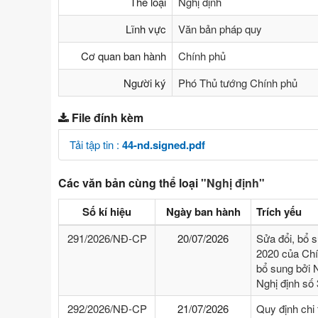
Thể loại
Nghị định
Lĩnh vực
Văn bản pháp quy
Cơ quan ban hành
Chính phủ
Người ký
Phó Thủ tướng Chính phủ
File đính kèm
Tải tập tin :
44-nd.signed.pdf
Các văn bản cùng thể loại
"Nghị định"
Số kí hiệu
Ngày ban hành
Trích yếu
291/2026/NĐ-CP
20/07/2026
Sửa đổi, bổ 
2020 của Chí
bổ sung bởi 
Nghị định số
292/2026/NĐ-CP
21/07/2026
Quy định chi 