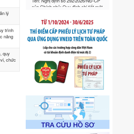
hướng dẫn thi hành Luật Quản lý
ngoại thương
ản lý
Ngày ban hành: 21/07/2026
Số kí hiệu:
292/2026/NĐ-CP
y trình
Tên: Nghị định số 292/2026/NĐ-CP
ức năng
của Chính phủ: Quy định chi tiết một
số điều và biện pháp để tổ chức,
hướng dẫn thi hành Luật Quản lý
, quy
ngoại thương
 vi, chức
Ngày ban hành: 21/07/2026
Số kí hiệu:
105/2026/TT-BTC
Tên: Thông tư số 105/2026/TT-BTC
của Bộ Tài chính: Bãi bỏ Thông tư số
87/2019/TT- BТC ngày 19 tháng 12
năm 2019 của Bộ trưởng Bộ Tài
chính hướng dẫn thực hiện xử phạt
vi phạm hành chính trong lĩnh vực
kho bạc nhà nước
Ngày ban hành: 21/07/2026
Số kí hiệu:
291/2026/NĐ-CP