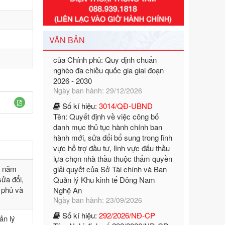
Số kí hiệu:
351/2025/NĐ-CP
Tên: Nghị định số 351/2025/NĐ-CP
của Chính phủ: Quy định chuẩn
VĂN BẢN
nghèo đa chiều quốc gia giai đoạn
2026 - 2030
Ngày ban hành: 29/12/2026
Số kí hiệu:
3014/QĐ-UBND
Tên: Quyết định về việc công bố
danh mục thủ tục hành chính ban
hành mới, sửa đổi bổ sung trong lĩnh
vực hỗ trợ đầu tư, lĩnh vực đấu thầu
lựa chọn nhà thầu thuộc thẩm quyền
giải quyết của Sở Tài chính và Ban
Quản lý Khu kinh tế Đông Nam
Nghệ An
0 năm
Ngày ban hành: 23/09/2026
ửa đổi,
Số kí hiệu:
292/2026/NĐ-CP
 phủ và
Tên: Nghị định số 292/2026/NĐ-CP
của Chính phủ: Quy định chi tiết một
ản lý
số điều và biện pháp để tổ chức,