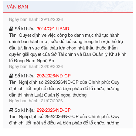
định chuẩn nghèo đa chiều quốc gia giai đoạn 2026 - 2030
VĂN BẢN
Ngày ban hành: 29/12/2026
Số kí hiệu:
3014/QĐ-UBND
Tên: Quyết định về việc công bố danh mục thủ tục hành
chính ban hành mới, sửa đổi bổ sung trong lĩnh vực hỗ trợ
đầu tư, lĩnh vực đấu thầu lựa chọn nhà thầu thuộc thẩm
quyền giải quyết của Sở Tài chính và Ban Quản lý Khu kinh
tế Đông Nam Nghệ An
Ngày ban hành: 23/09/2026
Số kí hiệu:
292/2026/NĐ-CP
Tên: Nghị định số 292/2026/NĐ-CP của Chính phủ: Quy
định chi tiết một số điều và biện pháp để tổ chức, hướng
dẫn thi hành Luật Quản lý ngoại thương
Ngày ban hành: 21/07/2026
Số kí hiệu:
292/2026/NĐ-CP
Tên: Nghị định số 292/2026/NĐ-CP của Chính phủ: Quy
định chi tiết một số điều và biện pháp để tổ chức, hướng
dẫn thi hành Luật Quản lý ngoại thương
Ngày ban hành: 21/07/2026
Số kí hiệu:
105/2026/TT-BTC