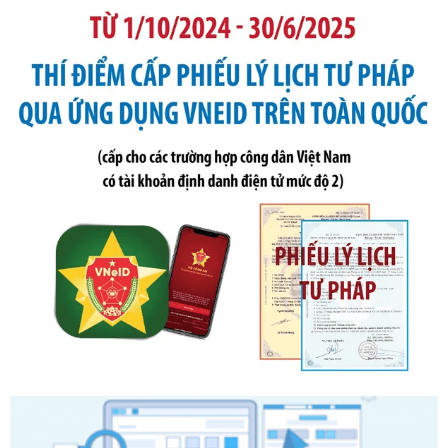
Tên: Thông tư số 105/2026/TT-BTC của Bộ Tài chính: Bãi
bỏ Thông tư số 87/2019/TT- BТC ngày 19 tháng 12 năm
2019 của Bộ trưởng Bộ Tài chính hướng dẫn thực hiện xử
phạt vi phạm hành chính trong lĩnh vực kho bạc nhà nước
Ngày ban hành: 21/07/2026
Số kí hiệu:
291/2026/NĐ-CP
Tên: Nghị định số 291/2026/NĐ-CP của Chính phủ: Sửa
đổi, bổ sung một số điều của Nghị định số 125/2020/NĐ-СР
ngày 19 tháng 10 năm 2020 của Chính phủ quy định xử
phạt vi phạm hành chính về thuế, hóa đơn được sửa đổi, bổ
sung bởi Nghị định số 102/2021/NĐ-CP
Ngày ban hành: 20/07/2026
Số kí hiệu:
2303/QĐ-UBND
Tên: Quyết định công bố Danh mục thủ tục hành chính mới
ban hành, được sửa đổi, bổ sung, bị bãi bỏ và phê duyệt
Quy trình nội bộ, quy trình điện tử giải quyết thủ tục hành
chính trong một số lĩnh vực thuộc phạm vi chức năng quản
lý của Sở Văn hóa, Thể tha
Ngày ban hành: 01/06/2026
Số kí hiệu:
2304/QĐ-UBND