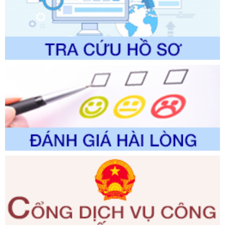
Tên: Quyết định công bố Danh mục thủ tục hành chính
được sửa đổi, bổ sung và phê duyệt Quy trình nội bộ, quy
trình điện tử giải quyết thủ tục hành chính trong lĩnh vực Du
lịch thuộc phạm vi chức năng quản lý của Sở Văn hóa, Thể
thao và Du lịch
Ngày ban hành: 01/06/2026
Số kí hiệu:
2310/QĐ-UBND
Tên: Về việc công bố Danh mục thủ tục hành chính sửa
đổi, bổ sung và phê duyệt Quy trình nội bộ, quy trình điện tử
trong giải quyết thủtục hành chính lĩnh vực biến đổi khí hậu
thuộc phạm vi giải quyết của Sở Nông nghiệp và Môi
trường
Ngày ban hành: 01/06/2026
Số kí hiệu:
2300/QĐ-UBND
Tên: V/v công bố danh mục thủ tục hành chính được sửa
đổi, bổ sung và phê duyệt quy trình nội bộ, quy trình điện tử
giải quyết thủ tục hành chính trong lĩnh vực Luật sư thuộc
phạm vi chức năng quản lý của Sở Tư pháp
Ngày ban hành: 01/06/2026
Số kí hiệu:
351/2025/NĐ-CP