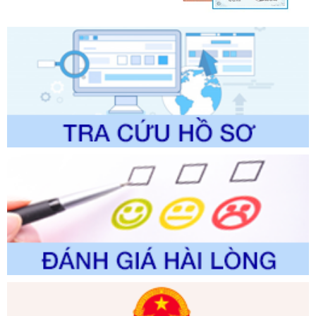
lý của Sở Văn hóa, Thể tha
Ngày ban hành: 01/06/2026
Số kí hiệu:
2304/QĐ-UBND
Tên: Quyết định công bố Danh mục thủ tục hành chính
được sửa đổi, bổ sung và phê duyệt Quy trình nội bộ, quy
trình điện tử giải quyết thủ tục hành chính trong lĩnh vực Du
lịch thuộc phạm vi chức năng quản lý của Sở Văn hóa, Thể
thao và Du lịch
Ngày ban hành: 01/06/2026
Số kí hiệu:
2310/QĐ-UBND
Tên: Về việc công bố Danh mục thủ tục hành chính sửa
đổi, bổ sung và phê duyệt Quy trình nội bộ, quy trình điện tử
trong giải quyết thủtục hành chính lĩnh vực biến đổi khí hậu
thuộc phạm vi giải quyết của Sở Nông nghiệp và Môi
trường
Ngày ban hành: 01/06/2026
Số kí hiệu:
2300/QĐ-UBND
Tên: V/v công bố danh mục thủ tục hành chính được sửa
đổi, bổ sung và phê duyệt quy trình nội bộ, quy trình điện tử
giải quyết thủ tục hành chính trong lĩnh vực Luật sư thuộc