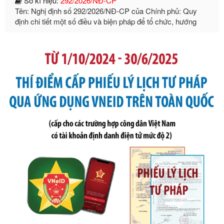
định chi tiết một số điều và biện pháp để tổ chức, hướng
dẫn thi hành Luật Quản lý ngoại thương
Ngày ban hành: 21/07/2026
Số kí hiệu:
105/2026/TT-BTC
Tên: Thông tư số 105/2026/TT-BTC của Bộ Tài chính: Bãi
bỏ Thông tư số 87/2019/TT- BТC ngày 19 tháng 12 năm
2019 của Bộ trưởng Bộ Tài chính hướng dẫn thực hiện xử
phạt vi phạm hành chính trong lĩnh vực kho bạc nhà nước
Ngày ban hành: 21/07/2026
Số kí hiệu:
291/2026/NĐ-CP
Tên: Nghị định số 291/2026/NĐ-CP của Chính phủ: Sửa
đổi, bổ sung một số điều của Nghị định số 125/2020/NĐ-СР
ngày 19 tháng 10 năm 2020 của Chính phủ quy định xử
phạt vi phạm hành chính về thuế, hóa đơn được sửa đổi, bổ
sung bởi Nghị định số 102/2021/NĐ-CP
Ngày ban hành: 20/07/2026
Số kí hiệu:
2303/QĐ-UBND
Tên: Quyết định công bố Danh mục thủ tục hành chính mới
ban hành, được sửa đổi, bổ sung, bị bãi bỏ và phê duyệt
Quy trình nội bộ, quy trình điện tử giải quyết thủ tục hành
chính trong một số lĩnh vực thuộc phạm vi chức năng quản