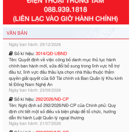
Số kí hiệu:
351/2025/NĐ-CP
Tên: Nghị định số 351/2025/NĐ-CP của Chính phủ: Quy
định chuẩn nghèo đa chiều quốc gia giai đoạn 2026 - 2030
Ngày ban hành: 29/12/2026
VĂN BẢN
Số kí hiệu:
3014/QĐ-UBND
Tên: Quyết định về việc công bố danh mục thủ tục hành
chính ban hành mới, sửa đổi bổ sung trong lĩnh vực hỗ trợ
đầu tư, lĩnh vực đấu thầu lựa chọn nhà thầu thuộc thẩm
quyền giải quyết của Sở Tài chính và Ban Quản lý Khu kinh
tế Đông Nam Nghệ An
Ngày ban hành: 23/09/2026
Số kí hiệu:
292/2026/NĐ-CP
Tên: Nghị định số 292/2026/NĐ-CP của Chính phủ: Quy
định chi tiết một số điều và biện pháp để tổ chức, hướng
dẫn thi hành Luật Quản lý ngoại thương
Ngày ban hành: 21/07/2026
Số kí hiệu:
292/2026/NĐ-CP
Tên: Nghị định số 292/2026/NĐ-CP của Chính phủ: Quy