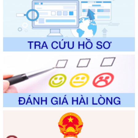
Tên: Quyết định công bố Danh mục thủ tục hành chính
được sửa đổi, bổ sung và phê duyệt Quy trình nội bộ, quy
trình điện tử giải quyết thủ tục hành chính trong lĩnh vực Du
lịch thuộc phạm vi chức năng quản lý của Sở Văn hóa, Thể
thao và Du lịch
Ngày ban hành: 01/06/2026
Số kí hiệu:
2310/QĐ-UBND
Tên: Về việc công bố Danh mục thủ tục hành chính sửa
đổi, bổ sung và phê duyệt Quy trình nội bộ, quy trình điện tử
trong giải quyết thủtục hành chính lĩnh vực biến đổi khí hậu
thuộc phạm vi giải quyết của Sở Nông nghiệp và Môi
trường
Ngày ban hành: 01/06/2026
Số kí hiệu:
2300/QĐ-UBND
Tên: V/v công bố danh mục thủ tục hành chính được sửa
đổi, bổ sung và phê duyệt quy trình nội bộ, quy trình điện tử
giải quyết thủ tục hành chính trong lĩnh vực Luật sư thuộc
phạm vi chức năng quản lý của Sở Tư pháp
Ngày ban hành: 01/06/2026
Số kí hiệu:
351/2025/NĐ-CP