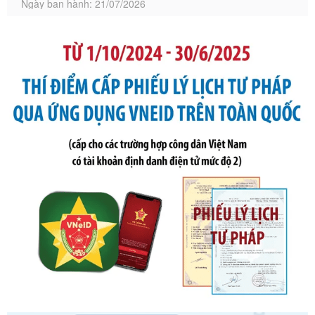
Tên: Thông tư số 105/2026/TT-BTC của Bộ Tài chính: Bãi
bỏ Thông tư số 87/2019/TT- BТC ngày 19 tháng 12 năm
2019 của Bộ trưởng Bộ Tài chính hướng dẫn thực hiện xử
phạt vi phạm hành chính trong lĩnh vực kho bạc nhà nước
Ngày ban hành: 21/07/2026
Số kí hiệu:
291/2026/NĐ-CP
Tên: Nghị định số 291/2026/NĐ-CP của Chính phủ: Sửa
đổi, bổ sung một số điều của Nghị định số 125/2020/NĐ-СР
ngày 19 tháng 10 năm 2020 của Chính phủ quy định xử
phạt vi phạm hành chính về thuế, hóa đơn được sửa đổi, bổ
sung bởi Nghị định số 102/2021/NĐ-CP
Ngày ban hành: 20/07/2026
Số kí hiệu:
2303/QĐ-UBND
Tên: Quyết định công bố Danh mục thủ tục hành chính mới
ban hành, được sửa đổi, bổ sung, bị bãi bỏ và phê duyệt
Quy trình nội bộ, quy trình điện tử giải quyết thủ tục hành
chính trong một số lĩnh vực thuộc phạm vi chức năng quản
lý của Sở Văn hóa, Thể tha
Ngày ban hành: 01/06/2026
Số kí hiệu:
2304/QĐ-UBND