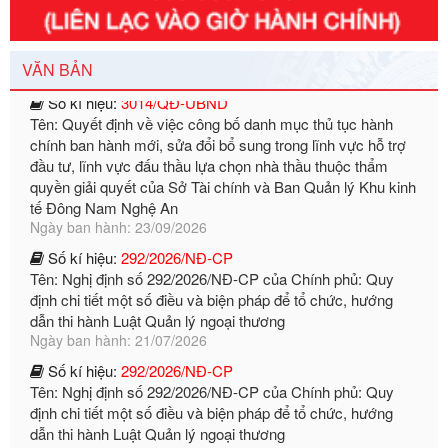
định chuẩn nghèo đa chiều quốc gia giai đoạn 2026 - 2030
Ngày ban hành: 29/12/2026
Số kí hiệu:
3014/QĐ-UBND
VĂN BẢN
Tên: Quyết định về việc công bố danh mục thủ tục hành
chính ban hành mới, sửa đổi bổ sung trong lĩnh vực hỗ trợ
đầu tư, lĩnh vực đấu thầu lựa chọn nhà thầu thuộc thẩm
quyền giải quyết của Sở Tài chính và Ban Quản lý Khu kinh
tế Đông Nam Nghệ An
Ngày ban hành: 23/09/2026
Số kí hiệu:
292/2026/NĐ-CP
Tên: Nghị định số 292/2026/NĐ-CP của Chính phủ: Quy
định chi tiết một số điều và biện pháp để tổ chức, hướng
dẫn thi hành Luật Quản lý ngoại thương
Ngày ban hành: 21/07/2026
Số kí hiệu:
292/2026/NĐ-CP
Tên: Nghị định số 292/2026/NĐ-CP của Chính phủ: Quy
định chi tiết một số điều và biện pháp để tổ chức, hướng
dẫn thi hành Luật Quản lý ngoại thương
Ngày ban hành: 21/07/2026
Số kí hiệu:
105/2026/TT-BTC