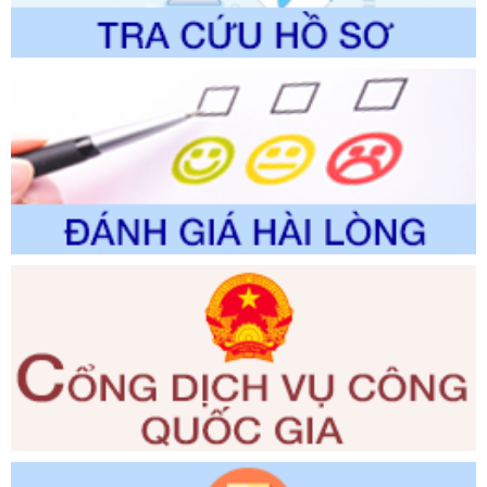
lịch thuộc phạm vi chức năng quản lý của Sở Văn hóa, Thể
thao và Du lịch
Ngày ban hành: 01/06/2026
Số kí hiệu:
2310/QĐ-UBND
Tên: Về việc công bố Danh mục thủ tục hành chính sửa
đổi, bổ sung và phê duyệt Quy trình nội bộ, quy trình điện tử
trong giải quyết thủtục hành chính lĩnh vực biến đổi khí hậu
thuộc phạm vi giải quyết của Sở Nông nghiệp và Môi
trường
Ngày ban hành: 01/06/2026
Số kí hiệu:
2300/QĐ-UBND
Tên: V/v công bố danh mục thủ tục hành chính được sửa
đổi, bổ sung và phê duyệt quy trình nội bộ, quy trình điện tử
giải quyết thủ tục hành chính trong lĩnh vực Luật sư thuộc
phạm vi chức năng quản lý của Sở Tư pháp
Ngày ban hành: 01/06/2026
Số kí hiệu:
351/2025/NĐ-CP
Tên: Nghị định số 351/2025/NĐ-CP của Chính phủ: Quy
định chuẩn nghèo đa chiều quốc gia giai đoạn 2026 - 2030
Ngày ban hành: 29/12/2026