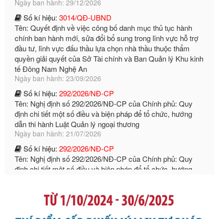
Tên: Quyết định về việc công bố danh mục thủ tục hành
chính ban hành mới, sửa đổi bổ sung trong lĩnh vực hỗ trợ
đầu tư, lĩnh vực đấu thầu lựa chọn nhà thầu thuộc thẩm
quyền giải quyết của Sở Tài chính và Ban Quản lý Khu kinh
tế Đông Nam Nghệ An
Ngày ban hành: 23/09/2026
Số kí hiệu:
292/2026/NĐ-CP
Tên: Nghị định số 292/2026/NĐ-CP của Chính phủ: Quy
định chi tiết một số điều và biện pháp để tổ chức, hướng
dẫn thi hành Luật Quản lý ngoại thương
Ngày ban hành: 21/07/2026
Số kí hiệu:
292/2026/NĐ-CP
Tên: Nghị định số 292/2026/NĐ-CP của Chính phủ: Quy
định chi tiết một số điều và biện pháp để tổ chức, hướng
dẫn thi hành Luật Quản lý ngoại thương
Ngày ban hành: 21/07/2026
Số kí hiệu:
105/2026/TT-BTC
Tên: Thông tư số 105/2026/TT-BTC của Bộ Tài chính: Bãi
bỏ Thông tư số 87/2019/TT- BТC ngày 19 tháng 12 năm
2019 của Bộ trưởng Bộ Tài chính hướng dẫn thực hiện xử