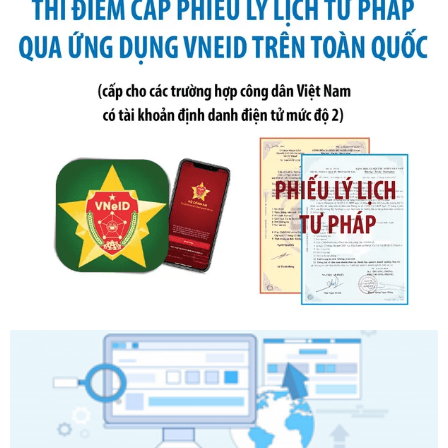
phạt vi phạm hành chính trong lĩnh vực kho bạc nhà nước
Ngày ban hành: 21/07/2026
Số kí hiệu:
291/2026/NĐ-CP
Tên: Nghị định số 291/2026/NĐ-CP của Chính phủ: Sửa
đổi, bổ sung một số điều của Nghị định số 125/2020/NĐ-СР
ngày 19 tháng 10 năm 2020 của Chính phủ quy định xử
phạt vi phạm hành chính về thuế, hóa đơn được sửa đổi, bổ
sung bởi Nghị định số 102/2021/NĐ-CP
Ngày ban hành: 20/07/2026
Số kí hiệu:
2303/QĐ-UBND
Tên: Quyết định công bố Danh mục thủ tục hành chính mới
ban hành, được sửa đổi, bổ sung, bị bãi bỏ và phê duyệt
Quy trình nội bộ, quy trình điện tử giải quyết thủ tục hành
chính trong một số lĩnh vực thuộc phạm vi chức năng quản
lý của Sở Văn hóa, Thể tha
Ngày ban hành: 01/06/2026
Số kí hiệu:
2304/QĐ-UBND
Tên: Quyết định công bố Danh mục thủ tục hành chính
được sửa đổi, bổ sung và phê duyệt Quy trình nội bộ, quy
trình điện tử giải quyết thủ tục hành chính trong lĩnh vực Du