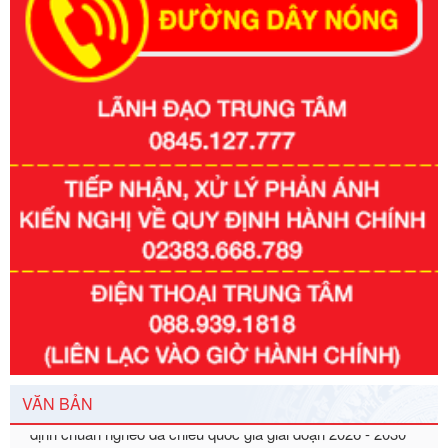
Số kí hiệu:
351/2025/NĐ-CP
Tên: Nghị định số 351/2025/NĐ-CP của Chính phủ: Quy
định chuẩn nghèo đa chiều quốc gia giai đoạn 2026 - 2030
VĂN BẢN
Ngày ban hành: 29/12/2026
Số kí hiệu:
3014/QĐ-UBND