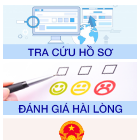
lý của Sở Văn hóa, Thể tha
Ngày ban hành: 01/06/2026
Số kí hiệu:
2304/QĐ-UBND
Tên: Quyết định công bố Danh mục thủ tục hành chính
được sửa đổi, bổ sung và phê duyệt Quy trình nội bộ, quy
trình điện tử giải quyết thủ tục hành chính trong lĩnh vực Du
lịch thuộc phạm vi chức năng quản lý của Sở Văn hóa, Thể
thao và Du lịch
Ngày ban hành: 01/06/2026
Số kí hiệu:
2310/QĐ-UBND
Tên: Về việc công bố Danh mục thủ tục hành chính sửa
đổi, bổ sung và phê duyệt Quy trình nội bộ, quy trình điện tử
trong giải quyết thủtục hành chính lĩnh vực biến đổi khí hậu
thuộc phạm vi giải quyết của Sở Nông nghiệp và Môi
trường
Ngày ban hành: 01/06/2026
Số kí hiệu:
2300/QĐ-UBND
Tên: V/v công bố danh mục thủ tục hành chính được sửa
đổi, bổ sung và phê duyệt quy trình nội bộ, quy trình điện tử
giải quyết thủ tục hành chính trong lĩnh vực Luật sư thuộc