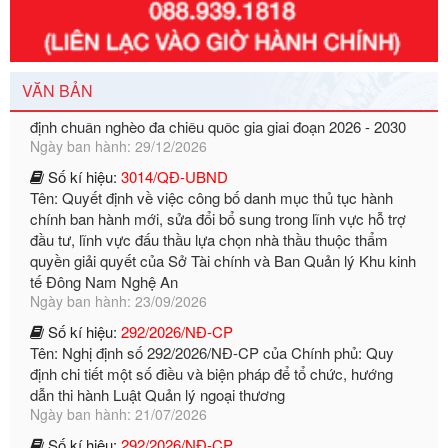
Số kí hiệu:
351/2025/NĐ-CP
Tên: Nghị định số 351/2025/NĐ-CP của Chính phủ: Quy
định chuẩn nghèo đa chiều quốc gia giai đoạn 2026 - 2030
VĂN BẢN
Ngày ban hành: 29/12/2026
Số kí hiệu:
3014/QĐ-UBND
Tên: Quyết định về việc công bố danh mục thủ tục hành
chính ban hành mới, sửa đổi bổ sung trong lĩnh vực hỗ trợ
đầu tư, lĩnh vực đấu thầu lựa chọn nhà thầu thuộc thẩm
quyền giải quyết của Sở Tài chính và Ban Quản lý Khu kinh
tế Đông Nam Nghệ An
Ngày ban hành: 23/09/2026
Số kí hiệu:
292/2026/NĐ-CP
Tên: Nghị định số 292/2026/NĐ-CP của Chính phủ: Quy
định chi tiết một số điều và biện pháp để tổ chức, hướng
dẫn thi hành Luật Quản lý ngoại thương
Ngày ban hành: 21/07/2026
Số kí hiệu:
292/2026/NĐ-CP
Tên: Nghị định số 292/2026/NĐ-CP của Chính phủ: Quy
định chi tiết một số điều và biện pháp để tổ chức, hướng