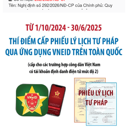
dẫn thi hành Luật Quản lý ngoại thương
Ngày ban hành: 21/07/2026
Số kí hiệu:
105/2026/TT-BTC
Tên: Thông tư số 105/2026/TT-BTC của Bộ Tài chính: Bãi
bỏ Thông tư số 87/2019/TT- BТC ngày 19 tháng 12 năm
2019 của Bộ trưởng Bộ Tài chính hướng dẫn thực hiện xử
phạt vi phạm hành chính trong lĩnh vực kho bạc nhà nước
Ngày ban hành: 21/07/2026
Số kí hiệu:
291/2026/NĐ-CP
Tên: Nghị định số 291/2026/NĐ-CP của Chính phủ: Sửa
đổi, bổ sung một số điều của Nghị định số 125/2020/NĐ-СР
ngày 19 tháng 10 năm 2020 của Chính phủ quy định xử
phạt vi phạm hành chính về thuế, hóa đơn được sửa đổi, bổ
sung bởi Nghị định số 102/2021/NĐ-CP
Ngày ban hành: 20/07/2026
Số kí hiệu:
2303/QĐ-UBND
Tên: Quyết định công bố Danh mục thủ tục hành chính mới
ban hành, được sửa đổi, bổ sung, bị bãi bỏ và phê duyệt
Quy trình nội bộ, quy trình điện tử giải quyết thủ tục hành
chính trong một số lĩnh vực thuộc phạm vi chức năng quản