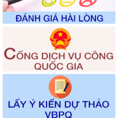
trong giải quyết thủtục hành chính lĩnh vực biến đổi khí hậu
thuộc phạm vi giải quyết của Sở Nông nghiệp và Môi
trường
Ngày ban hành: 01/06/2026
Số kí hiệu:
2300/QĐ-UBND
Tên: V/v công bố danh mục thủ tục hành chính được sửa
đổi, bổ sung và phê duyệt quy trình nội bộ, quy trình điện tử
giải quyết thủ tục hành chính trong lĩnh vực Luật sư thuộc
phạm vi chức năng quản lý của Sở Tư pháp
Ngày ban hành: 01/06/2026
Số kí hiệu:
351/2025/NĐ-CP
Tên: Nghị định số 351/2025/NĐ-CP của Chính phủ: Quy
định chuẩn nghèo đa chiều quốc gia giai đoạn 2026 - 2030
Ngày ban hành: 29/12/2026
Số kí hiệu:
3014/QĐ-UBND
Tên: Quyết định về việc công bố danh mục thủ tục hành
chính ban hành mới, sửa đổi bổ sung trong lĩnh vực hỗ trợ
đầu tư, lĩnh vực đấu thầu lựa chọn nhà thầu thuộc thẩm
quyền giải quyết của Sở Tài chính và Ban Quản lý Khu kinh
tế Đông Nam Nghệ An