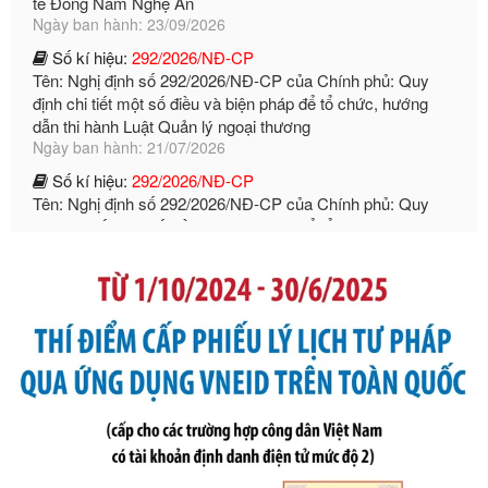
Số kí hiệu:
292/2026/NĐ-CP
Tên: Nghị định số 292/2026/NĐ-CP của Chính phủ: Quy
định chi tiết một số điều và biện pháp để tổ chức, hướng
dẫn thi hành Luật Quản lý ngoại thương
Ngày ban hành: 21/07/2026
Số kí hiệu:
292/2026/NĐ-CP
Tên: Nghị định số 292/2026/NĐ-CP của Chính phủ: Quy
định chi tiết một số điều và biện pháp để tổ chức, hướng
dẫn thi hành Luật Quản lý ngoại thương
Ngày ban hành: 21/07/2026
Số kí hiệu:
105/2026/TT-BTC
Tên: Thông tư số 105/2026/TT-BTC của Bộ Tài chính: Bãi
bỏ Thông tư số 87/2019/TT- BТC ngày 19 tháng 12 năm
2019 của Bộ trưởng Bộ Tài chính hướng dẫn thực hiện xử
phạt vi phạm hành chính trong lĩnh vực kho bạc nhà nước
Ngày ban hành: 21/07/2026
Số kí hiệu:
291/2026/NĐ-CP
Tên: Nghị định số 291/2026/NĐ-CP của Chính phủ: Sửa
đổi, bổ sung một số điều của Nghị định số 125/2020/NĐ-СР
ngày 19 tháng 10 năm 2020 của Chính phủ quy định xử