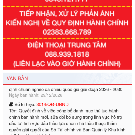
Số kí hiệu:
351/2025/NĐ-CP
Tên: Nghị định số 351/2025/NĐ-CP của Chính phủ: Quy
định chuẩn nghèo đa chiều quốc gia giai đoạn 2026 - 2030
VĂN BẢN
Ngày ban hành: 29/12/2026
Số kí hiệu:
3014/QĐ-UBND
Tên: Quyết định về việc công bố danh mục thủ tục hành
chính ban hành mới, sửa đổi bổ sung trong lĩnh vực hỗ trợ
đầu tư, lĩnh vực đấu thầu lựa chọn nhà thầu thuộc thẩm
quyền giải quyết của Sở Tài chính và Ban Quản lý Khu kinh
tế Đông Nam Nghệ An
Ngày ban hành: 23/09/2026