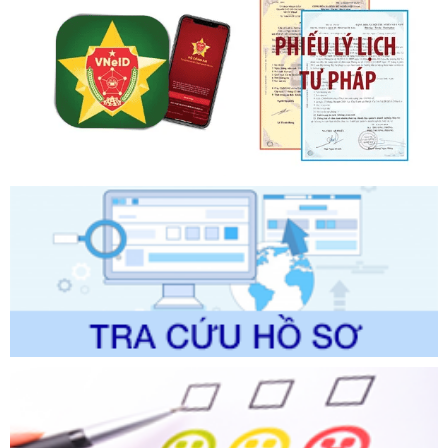
phạt vi phạm hành chính về thuế, hóa đơn được sửa đổi, bổ
sung bởi Nghị định số 102/2021/NĐ-CP
Ngày ban hành: 20/07/2026
Số kí hiệu:
2303/QĐ-UBND
Tên: Quyết định công bố Danh mục thủ tục hành chính mới
ban hành, được sửa đổi, bổ sung, bị bãi bỏ và phê duyệt
Quy trình nội bộ, quy trình điện tử giải quyết thủ tục hành
chính trong một số lĩnh vực thuộc phạm vi chức năng quản
lý của Sở Văn hóa, Thể tha
Ngày ban hành: 01/06/2026
Số kí hiệu:
2304/QĐ-UBND
Tên: Quyết định công bố Danh mục thủ tục hành chính
được sửa đổi, bổ sung và phê duyệt Quy trình nội bộ, quy
trình điện tử giải quyết thủ tục hành chính trong lĩnh vực Du
lịch thuộc phạm vi chức năng quản lý của Sở Văn hóa, Thể
thao và Du lịch
Ngày ban hành: 01/06/2026
Số kí hiệu:
2310/QĐ-UBND
Tên: Về việc công bố Danh mục thủ tục hành chính sửa
đổi, bổ sung và phê duyệt Quy trình nội bộ, quy trình điện tử