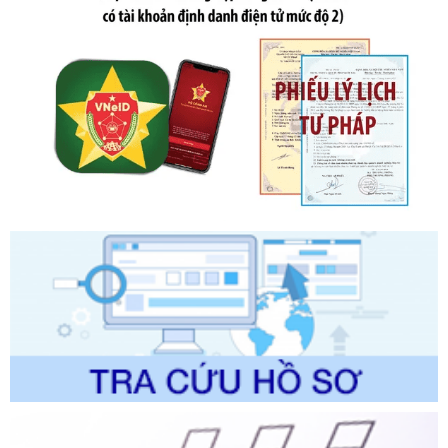
Số kí hiệu:
2304/QĐ-UBND
Tên: Quyết định công bố Danh mục thủ tục hành chính
được sửa đổi, bổ sung và phê duyệt Quy trình nội bộ, quy
trình điện tử giải quyết thủ tục hành chính trong lĩnh vực Du
lịch thuộc phạm vi chức năng quản lý của Sở Văn hóa, Thể
thao và Du lịch
Ngày ban hành: 01/06/2026
Số kí hiệu:
2310/QĐ-UBND
Tên: Về việc công bố Danh mục thủ tục hành chính sửa
đổi, bổ sung và phê duyệt Quy trình nội bộ, quy trình điện tử
trong giải quyết thủtục hành chính lĩnh vực biến đổi khí hậu
thuộc phạm vi giải quyết của Sở Nông nghiệp và Môi
trường
Ngày ban hành: 01/06/2026
Số kí hiệu:
2300/QĐ-UBND
Tên: V/v công bố danh mục thủ tục hành chính được sửa
đổi, bổ sung và phê duyệt quy trình nội bộ, quy trình điện tử
giải quyết thủ tục hành chính trong lĩnh vực Luật sư thuộc
phạm vi chức năng quản lý của Sở Tư pháp
Ngày ban hành: 01/06/2026