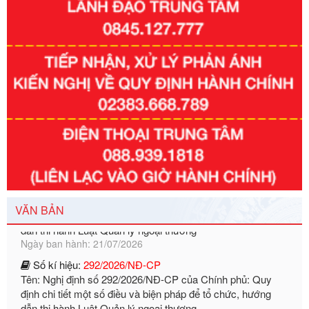
Tên: Nghị định số 351/2025/NĐ-CP của Chính phủ: Quy
định chuẩn nghèo đa chiều quốc gia giai đoạn 2026 - 2030
Ngày ban hành: 29/12/2026
Số kí hiệu:
3014/QĐ-UBND
Tên: Quyết định về việc công bố danh mục thủ tục hành
chính ban hành mới, sửa đổi bổ sung trong lĩnh vực hỗ trợ
đầu tư, lĩnh vực đấu thầu lựa chọn nhà thầu thuộc thẩm
quyền giải quyết của Sở Tài chính và Ban Quản lý Khu kinh
tế Đông Nam Nghệ An
Ngày ban hành: 23/09/2026
Số kí hiệu:
292/2026/NĐ-CP
Tên: Nghị định số 292/2026/NĐ-CP của Chính phủ: Quy
định chi tiết một số điều và biện pháp để tổ chức, hướng
dẫn thi hành Luật Quản lý ngoại thương
VĂN BẢN
Ngày ban hành: 21/07/2026
Số kí hiệu:
292/2026/NĐ-CP
Tên: Nghị định số 292/2026/NĐ-CP của Chính phủ: Quy
định chi tiết một số điều và biện pháp để tổ chức, hướng
dẫn thi hành Luật Quản lý ngoại thương
Ngày ban hành: 21/07/2026