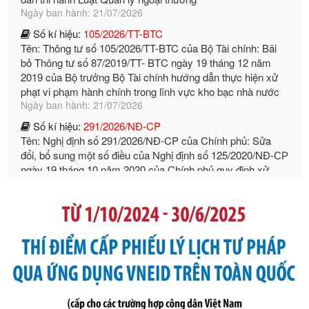
Số kí hiệu:
105/2026/TT-BTC
Tên: Thông tư số 105/2026/TT-BTC của Bộ Tài chính: Bãi
bỏ Thông tư số 87/2019/TT- BТC ngày 19 tháng 12 năm
2019 của Bộ trưởng Bộ Tài chính hướng dẫn thực hiện xử
phạt vi phạm hành chính trong lĩnh vực kho bạc nhà nước
Ngày ban hành: 21/07/2026
Số kí hiệu:
291/2026/NĐ-CP
Tên: Nghị định số 291/2026/NĐ-CP của Chính phủ: Sửa
đổi, bổ sung một số điều của Nghị định số 125/2020/NĐ-СР
ngày 19 tháng 10 năm 2020 của Chính phủ quy định xử
phạt vi phạm hành chính về thuế, hóa đơn được sửa đổi, bổ
sung bởi Nghị định số 102/2021/NĐ-CP
Ngày ban hành: 20/07/2026
Số kí hiệu:
2303/QĐ-UBND
Tên: Quyết định công bố Danh mục thủ tục hành chính mới
ban hành, được sửa đổi, bổ sung, bị bãi bỏ và phê duyệt
Quy trình nội bộ, quy trình điện tử giải quyết thủ tục hành
chính trong một số lĩnh vực thuộc phạm vi chức năng quản
lý của Sở Văn hóa, Thể tha
Ngày ban hành: 01/06/2026