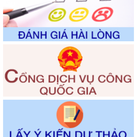
Số kí hiệu:
351/2025/NĐ-CP
Tên: Nghị định số 351/2025/NĐ-CP của Chính phủ: Quy
định chuẩn nghèo đa chiều quốc gia giai đoạn 2026 - 2030
Ngày ban hành: 29/12/2026
Số kí hiệu:
3014/QĐ-UBND
Tên: Quyết định về việc công bố danh mục thủ tục hành
chính ban hành mới, sửa đổi bổ sung trong lĩnh vực hỗ trợ
đầu tư, lĩnh vực đấu thầu lựa chọn nhà thầu thuộc thẩm
quyền giải quyết của Sở Tài chính và Ban Quản lý Khu kinh
tế Đông Nam Nghệ An
Ngày ban hành: 23/09/2026
Số kí hiệu:
292/2026/NĐ-CP
Tên: Nghị định số 292/2026/NĐ-CP của Chính phủ: Quy
định chi tiết một số điều và biện pháp để tổ chức, hướng
dẫn thi hành Luật Quản lý ngoại thương
Ngày ban hành: 21/07/2026
Số kí hiệu:
292/2026/NĐ-CP
Tên: Nghị định số 292/2026/NĐ-CP của Chính phủ: Quy
định chi tiết một số điều và biện pháp để tổ chức, hướng
dẫn thi hành Luật Quản lý ngoại thương