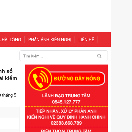
 HÀI LÒNG
PHẢN ÁNH KIẾN NGHỊ
LIÊN HỆ
nh số
ải kiểm
 tháng 5