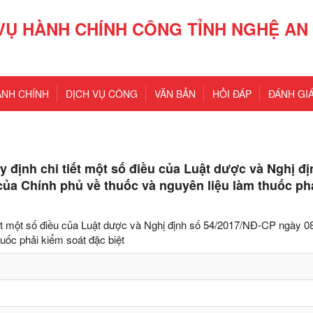
VỤ HÀNH CHÍNH CÔNG TỈNH NGHỆ AN
ÀNH CHÍNH
DỊCH VỤ CÔNG
VĂN BẢN
HỎI ĐÁP
ĐÁNH GIÁ
 định chi tiết một số điều của Luật dược và Nghị đị
ủa Chính phủ về thuốc và nguyên liệu làm thuốc ph
t một số điều của Luật dược và Nghị định số 54/2017/NĐ-CP ngày 08
uốc phải kiểm soát đặc biệt