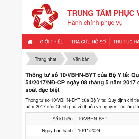
TRUNG TÂM PHỤC 
Hành chính phục vụ
GIỚI THIỆU
TRA CỨU HỒ SƠ
THỦ TỤC H
Trang nhất
Văn bản
Thông tư số 10/VBHN-BYT của Bộ Y tế: Quy
54/2017/NĐ-CP ngày 08 tháng 5 năm 2017 c
soát đặc biệt
Thông tư số 10/VBHN-BYT của Bộ Y tế: Quy định chi tiế
năm 2017 của Chính phủ về thuốc và nguyên liệu làm th
Số kí hiệu
10/VBHN-BYT
Ngày ban hành
10/11/2024