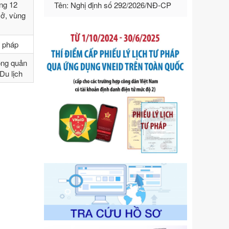
ng 12
hướng dẫn thi hành Luật Quản lý
sở, vùng
ngoại thương
Ngày ban hành: 21/07/2026
ư pháp
Số kí hiệu:
292/2026/NĐ-CP
Tên: Nghị định số 292/2026/NĐ-CP
ong quản
của Chính phủ: Quy định chi tiết một
Du lịch
số điều và biện pháp để tổ chức,
hướng dẫn thi hành Luật Quản lý
ngoại thương
Ngày ban hành: 21/07/2026
Số kí hiệu:
105/2026/TT-BTC
Tên: Thông tư số 105/2026/TT-BTC
của Bộ Tài chính: Bãi bỏ Thông tư số
87/2019/TT- BТC ngày 19 tháng 12
năm 2019 của Bộ trưởng Bộ Tài
chính hướng dẫn thực hiện xử phạt
vi phạm hành chính trong lĩnh vực
kho bạc nhà nước
Ngày ban hành: 21/07/2026
Số kí hiệu:
291/2026/NĐ-CP