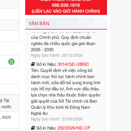
Số kí hiệu:
351/2025/NĐ-CP
Tên: Nghị định số 351/2025/NĐ-CP
của Chính phủ: Quy định chuẩn
VĂN BẢN
nghèo đa chiều quốc gia giai đoạn
2026 - 2030
Ngày ban hành: 29/12/2026
Số kí hiệu:
3014/QĐ-UBND
Tên: Quyết định về việc công bố
danh mục thủ tục hành chính ban
hành mới, sửa đổi bổ sung trong lĩnh
vực hỗ trợ đầu tư, lĩnh vực đấu thầu
lựa chọn nhà thầu thuộc thẩm quyền
giải quyết của Sở Tài chính và Ban
Quản lý Khu kinh tế Đông Nam
Nghệ An
ộ Tài
Ngày ban hành: 23/09/2026
à nước
Số kí hiệu:
292/2026/NĐ-CP
 trích
Tên: Nghị định số 292/2026/NĐ-CP
của Chính phủ: Quy định chi tiết một
số điều và biện pháp để tổ chức,