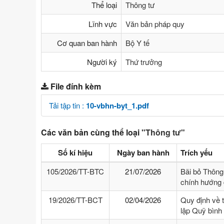
Thể loại
Thông tư
Lĩnh vực
Văn bản pháp quy
Cơ quan ban hành
Bộ Y tế
Người ký
Thứ trưởng
File đính kèm
Tải tập tin :
10-vbhn-byt_1.pdf
Các văn bản cùng thể loại
"Thông tư"
Số kí hiệu
Ngày ban hành
Trích yếu
105/2026/TT-BTC
21/07/2026
Bãi bỏ Thông
chính hướng 
19/2026/TT-BCT
02/04/2026
Quy định về 
lập Quỹ bình