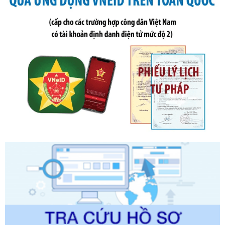
Số kí hiệu:
291/2026/NĐ-CP
Tên: Nghị định số 291/2026/NĐ-CP của Chính phủ: Sửa
đổi, bổ sung một số điều của Nghị định số 125/2020/NĐ-СР
ngày 19 tháng 10 năm 2020 của Chính phủ quy định xử
phạt vi phạm hành chính về thuế, hóa đơn được sửa đổi, bổ
sung bởi Nghị định số 102/2021/NĐ-CP
Ngày ban hành: 20/07/2026
Số kí hiệu:
2303/QĐ-UBND
Tên: Quyết định công bố Danh mục thủ tục hành chính mới
ban hành, được sửa đổi, bổ sung, bị bãi bỏ và phê duyệt
Quy trình nội bộ, quy trình điện tử giải quyết thủ tục hành
chính trong một số lĩnh vực thuộc phạm vi chức năng quản
lý của Sở Văn hóa, Thể tha
Ngày ban hành: 01/06/2026
Số kí hiệu:
2304/QĐ-UBND
Tên: Quyết định công bố Danh mục thủ tục hành chính
được sửa đổi, bổ sung và phê duyệt Quy trình nội bộ, quy
trình điện tử giải quyết thủ tục hành chính trong lĩnh vực Du
lịch thuộc phạm vi chức năng quản lý của Sở Văn hóa, Thể
thao và Du lịch