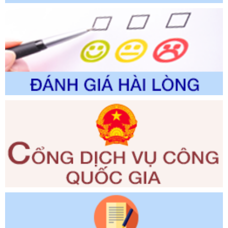
Ngày ban hành: 01/06/2026
Số kí hiệu:
2310/QĐ-UBND
Tên: Về việc công bố Danh mục thủ tục hành chính sửa
đổi, bổ sung và phê duyệt Quy trình nội bộ, quy trình điện tử
trong giải quyết thủtục hành chính lĩnh vực biến đổi khí hậu
thuộc phạm vi giải quyết của Sở Nông nghiệp và Môi
trường
Ngày ban hành: 01/06/2026
Số kí hiệu:
2300/QĐ-UBND
Tên: V/v công bố danh mục thủ tục hành chính được sửa
đổi, bổ sung và phê duyệt quy trình nội bộ, quy trình điện tử
giải quyết thủ tục hành chính trong lĩnh vực Luật sư thuộc
phạm vi chức năng quản lý của Sở Tư pháp
Ngày ban hành: 01/06/2026
Số kí hiệu:
351/2025/NĐ-CP
Tên: Nghị định số 351/2025/NĐ-CP của Chính phủ: Quy
định chuẩn nghèo đa chiều quốc gia giai đoạn 2026 - 2030
Ngày ban hành: 29/12/2026
Số kí hiệu:
3014/QĐ-UBND