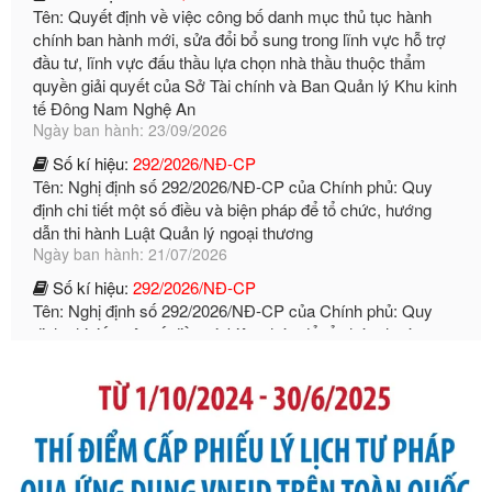
đầu tư, lĩnh vực đấu thầu lựa chọn nhà thầu thuộc thẩm
quyền giải quyết của Sở Tài chính và Ban Quản lý Khu kinh
tế Đông Nam Nghệ An
Ngày ban hành: 23/09/2026
Số kí hiệu:
292/2026/NĐ-CP
Tên: Nghị định số 292/2026/NĐ-CP của Chính phủ: Quy
định chi tiết một số điều và biện pháp để tổ chức, hướng
dẫn thi hành Luật Quản lý ngoại thương
Ngày ban hành: 21/07/2026
Số kí hiệu:
292/2026/NĐ-CP
Tên: Nghị định số 292/2026/NĐ-CP của Chính phủ: Quy
định chi tiết một số điều và biện pháp để tổ chức, hướng
dẫn thi hành Luật Quản lý ngoại thương
Ngày ban hành: 21/07/2026
Số kí hiệu:
105/2026/TT-BTC
Tên: Thông tư số 105/2026/TT-BTC của Bộ Tài chính: Bãi
bỏ Thông tư số 87/2019/TT- BТC ngày 19 tháng 12 năm
2019 của Bộ trưởng Bộ Tài chính hướng dẫn thực hiện xử
phạt vi phạm hành chính trong lĩnh vực kho bạc nhà nước
Ngày ban hành: 21/07/2026