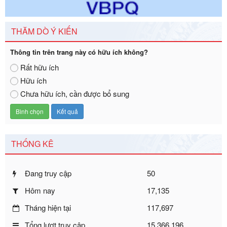
tế Đông Nam Nghệ An
Ngày ban hành: 23/09/2026
THĂM DÒ Ý KIẾN
Số kí hiệu:
292/2026/NĐ-CP
Tên: Nghị định số 292/2026/NĐ-CP của Chính phủ: Quy
Thông tin trên trang này có hữu ích không?
định chi tiết một số điều và biện pháp để tổ chức, hướng
dẫn thi hành Luật Quản lý ngoại thương
Rất hữu ích
Ngày ban hành: 21/07/2026
Hữu ích
Số kí hiệu:
292/2026/NĐ-CP
Chưa hữu ích, cần được bổ sung
Tên: Nghị định số 292/2026/NĐ-CP của Chính phủ: Quy
định chi tiết một số điều và biện pháp để tổ chức, hướng
dẫn thi hành Luật Quản lý ngoại thương
Ngày ban hành: 21/07/2026
THỐNG KÊ
Số kí hiệu:
105/2026/TT-BTC
Tên: Thông tư số 105/2026/TT-BTC của Bộ Tài chính: Bãi
bỏ Thông tư số 87/2019/TT- BТC ngày 19 tháng 12 năm
Đang truy cập
50
2019 của Bộ trưởng Bộ Tài chính hướng dẫn thực hiện xử
phạt vi phạm hành chính trong lĩnh vực kho bạc nhà nước
Hôm nay
17,135
Ngày ban hành: 21/07/2026
Tháng hiện tại
117,697
Số kí hiệu:
291/2026/NĐ-CP
Tên: Nghị định số 291/2026/NĐ-CP của Chính phủ: Sửa
Tổng lượt truy cập
15,366,196