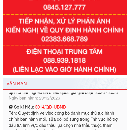
Số kí hiệu:
351/2025/NĐ-CP
Tên: Nghị định số 351/2025/NĐ-CP của Chính phủ: Quy
định chuẩn nghèo đa chiều quốc gia giai đoạn 2026 - 2030
VĂN BẢN
Ngày ban hành: 29/12/2026
Số kí hiệu:
3014/QĐ-UBND
Tên: Quyết định về việc công bố danh mục thủ tục hành
chính ban hành mới, sửa đổi bổ sung trong lĩnh vực hỗ trợ
đầu tư, lĩnh vực đấu thầu lựa chọn nhà thầu thuộc thẩm
quyền giải quyết của Sở Tài chính và Ban Quản lý Khu kinh
tế Đông Nam Nghệ An