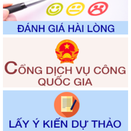
đổi, bổ sung và phê duyệt Quy trình nội bộ, quy trình điện tử
trong giải quyết thủtục hành chính lĩnh vực biến đổi khí hậu
thuộc phạm vi giải quyết của Sở Nông nghiệp và Môi
trường
Ngày ban hành: 01/06/2026
Số kí hiệu:
2300/QĐ-UBND
Tên: V/v công bố danh mục thủ tục hành chính được sửa
đổi, bổ sung và phê duyệt quy trình nội bộ, quy trình điện tử
giải quyết thủ tục hành chính trong lĩnh vực Luật sư thuộc
phạm vi chức năng quản lý của Sở Tư pháp
Ngày ban hành: 01/06/2026
Số kí hiệu:
351/2025/NĐ-CP
Tên: Nghị định số 351/2025/NĐ-CP của Chính phủ: Quy
định chuẩn nghèo đa chiều quốc gia giai đoạn 2026 - 2030
Ngày ban hành: 29/12/2026
Số kí hiệu:
3014/QĐ-UBND
Tên: Quyết định về việc công bố danh mục thủ tục hành
chính ban hành mới, sửa đổi bổ sung trong lĩnh vực hỗ trợ
đầu tư, lĩnh vực đấu thầu lựa chọn nhà thầu thuộc thẩm
quyền giải quyết của Sở Tài chính và Ban Quản lý Khu kinh