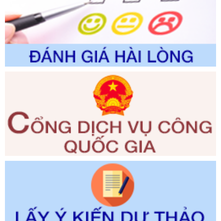
trường
Ngày ban hành: 01/06/2026
Số kí hiệu:
2300/QĐ-UBND
Tên: V/v công bố danh mục thủ tục hành chính được sửa
đổi, bổ sung và phê duyệt quy trình nội bộ, quy trình điện tử
giải quyết thủ tục hành chính trong lĩnh vực Luật sư thuộc
phạm vi chức năng quản lý của Sở Tư pháp
Ngày ban hành: 01/06/2026
Số kí hiệu:
351/2025/NĐ-CP
Tên: Nghị định số 351/2025/NĐ-CP của Chính phủ: Quy
định chuẩn nghèo đa chiều quốc gia giai đoạn 2026 - 2030
Ngày ban hành: 29/12/2026
Số kí hiệu:
3014/QĐ-UBND
Tên: Quyết định về việc công bố danh mục thủ tục hành
chính ban hành mới, sửa đổi bổ sung trong lĩnh vực hỗ trợ
đầu tư, lĩnh vực đấu thầu lựa chọn nhà thầu thuộc thẩm
quyền giải quyết của Sở Tài chính và Ban Quản lý Khu kinh
tế Đông Nam Nghệ An
Ngày ban hành: 23/09/2026