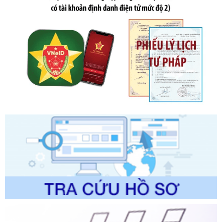
Ngày ban hành: 20/07/2026
Số kí hiệu:
2303/QĐ-UBND
Tên: Quyết định công bố Danh mục thủ tục hành chính mới
ban hành, được sửa đổi, bổ sung, bị bãi bỏ và phê duyệt
Quy trình nội bộ, quy trình điện tử giải quyết thủ tục hành
chính trong một số lĩnh vực thuộc phạm vi chức năng quản
lý của Sở Văn hóa, Thể tha
Ngày ban hành: 01/06/2026
Số kí hiệu:
2304/QĐ-UBND
Tên: Quyết định công bố Danh mục thủ tục hành chính
được sửa đổi, bổ sung và phê duyệt Quy trình nội bộ, quy
trình điện tử giải quyết thủ tục hành chính trong lĩnh vực Du
lịch thuộc phạm vi chức năng quản lý của Sở Văn hóa, Thể
thao và Du lịch
Ngày ban hành: 01/06/2026
Số kí hiệu:
2310/QĐ-UBND
Tên: Về việc công bố Danh mục thủ tục hành chính sửa
đổi, bổ sung và phê duyệt Quy trình nội bộ, quy trình điện tử
trong giải quyết thủtục hành chính lĩnh vực biến đổi khí hậu
thuộc phạm vi giải quyết của Sở Nông nghiệp và Môi