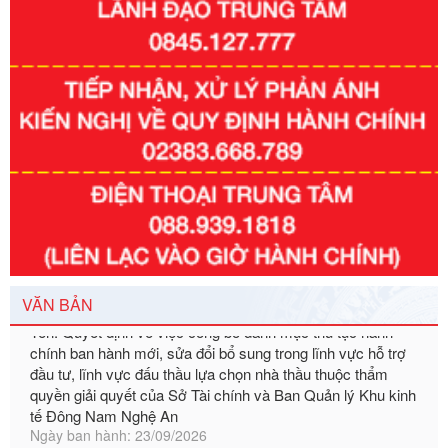
Số kí hiệu:
351/2025/NĐ-CP
Tên: Nghị định số 351/2025/NĐ-CP của Chính phủ: Quy
định chuẩn nghèo đa chiều quốc gia giai đoạn 2026 - 2030
Ngày ban hành: 29/12/2026
Số kí hiệu:
3014/QĐ-UBND
Tên: Quyết định về việc công bố danh mục thủ tục hành
VĂN BẢN
chính ban hành mới, sửa đổi bổ sung trong lĩnh vực hỗ trợ
đầu tư, lĩnh vực đấu thầu lựa chọn nhà thầu thuộc thẩm
quyền giải quyết của Sở Tài chính và Ban Quản lý Khu kinh
tế Đông Nam Nghệ An
Ngày ban hành: 23/09/2026
Số kí hiệu:
292/2026/NĐ-CP
Tên: Nghị định số 292/2026/NĐ-CP của Chính phủ: Quy