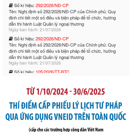
định chi tiết một số điều và biện pháp để tổ chức, hướng
dẫn thi hành Luật Quản lý ngoại thương
Ngày ban hành: 21/07/2026
Số kí hiệu:
292/2026/NĐ-CP
Tên: Nghị định số 292/2026/NĐ-CP của Chính phủ: Quy
định chi tiết một số điều và biện pháp để tổ chức, hướng
dẫn thi hành Luật Quản lý ngoại thương
Ngày ban hành: 21/07/2026
Số kí hiệu:
105/2026/TT-BTC
Tên: Thông tư số 105/2026/TT-BTC của Bộ Tài chính: Bãi
bỏ Thông tư số 87/2019/TT- BТC ngày 19 tháng 12 năm
2019 của Bộ trưởng Bộ Tài chính hướng dẫn thực hiện xử
phạt vi phạm hành chính trong lĩnh vực kho bạc nhà nước
Ngày ban hành: 21/07/2026
Số kí hiệu:
291/2026/NĐ-CP
Tên: Nghị định số 291/2026/NĐ-CP của Chính phủ: Sửa
đổi, bổ sung một số điều của Nghị định số 125/2020/NĐ-СР
ngày 19 tháng 10 năm 2020 của Chính phủ quy định xử
phạt vi phạm hành chính về thuế, hóa đơn được sửa đổi, bổ
sung bởi Nghị định số 102/2021/NĐ-CP