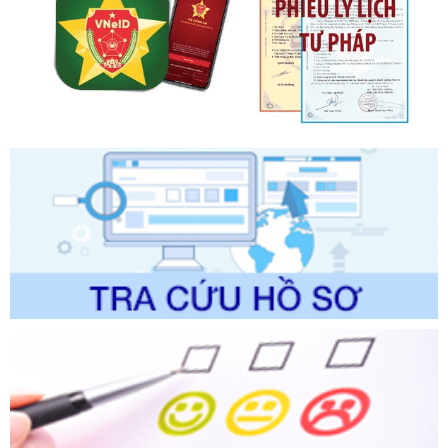
Ngày ban hành: 20/07/2026
Số kí hiệu:
2303/QĐ-UBND
Tên: Quyết định công bố Danh mục thủ tục hành chính mới
ban hành, được sửa đổi, bổ sung, bị bãi bỏ và phê duyệt
Quy trình nội bộ, quy trình điện tử giải quyết thủ tục hành
chính trong một số lĩnh vực thuộc phạm vi chức năng quản
lý của Sở Văn hóa, Thể tha
Ngày ban hành: 01/06/2026
Số kí hiệu:
2304/QĐ-UBND
Tên: Quyết định công bố Danh mục thủ tục hành chính
được sửa đổi, bổ sung và phê duyệt Quy trình nội bộ, quy
trình điện tử giải quyết thủ tục hành chính trong lĩnh vực Du
lịch thuộc phạm vi chức năng quản lý của Sở Văn hóa, Thể
thao và Du lịch
Ngày ban hành: 01/06/2026
Số kí hiệu:
2310/QĐ-UBND
Tên: Về việc công bố Danh mục thủ tục hành chính sửa
đổi, bổ sung và phê duyệt Quy trình nội bộ, quy trình điện tử
trong giải quyết thủtục hành chính lĩnh vực biến đổi khí hậu
thuộc phạm vi giải quyết của Sở Nông nghiệp và Môi