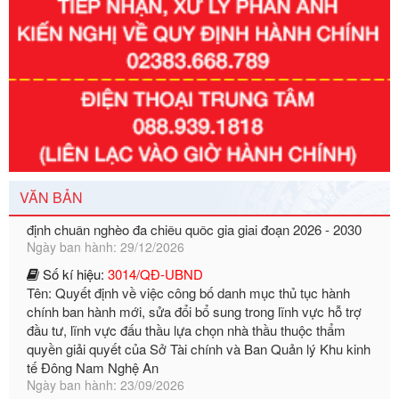
Số kí hiệu:
351/2025/NĐ-CP
Tên: Nghị định số 351/2025/NĐ-CP của Chính phủ: Quy
định chuẩn nghèo đa chiều quốc gia giai đoạn 2026 - 2030
VĂN BẢN
Ngày ban hành: 29/12/2026
Số kí hiệu:
3014/QĐ-UBND
Tên: Quyết định về việc công bố danh mục thủ tục hành
chính ban hành mới, sửa đổi bổ sung trong lĩnh vực hỗ trợ
đầu tư, lĩnh vực đấu thầu lựa chọn nhà thầu thuộc thẩm
quyền giải quyết của Sở Tài chính và Ban Quản lý Khu kinh
tế Đông Nam Nghệ An
Ngày ban hành: 23/09/2026
Số kí hiệu:
292/2026/NĐ-CP
Tên: Nghị định số 292/2026/NĐ-CP của Chính phủ: Quy