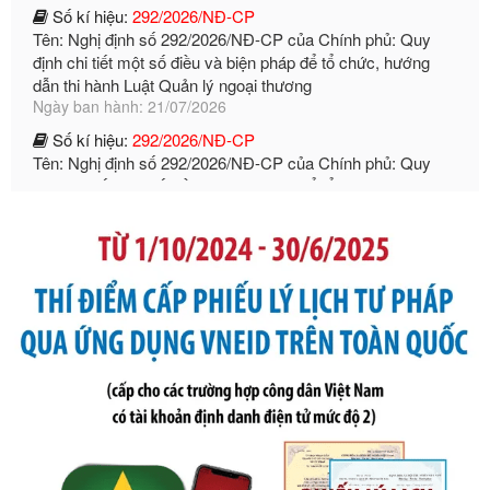
định chi tiết một số điều và biện pháp để tổ chức, hướng
dẫn thi hành Luật Quản lý ngoại thương
Ngày ban hành: 21/07/2026
Số kí hiệu:
292/2026/NĐ-CP
Tên: Nghị định số 292/2026/NĐ-CP của Chính phủ: Quy
định chi tiết một số điều và biện pháp để tổ chức, hướng
dẫn thi hành Luật Quản lý ngoại thương
Ngày ban hành: 21/07/2026
Số kí hiệu:
105/2026/TT-BTC
Tên: Thông tư số 105/2026/TT-BTC của Bộ Tài chính: Bãi
bỏ Thông tư số 87/2019/TT- BТC ngày 19 tháng 12 năm
2019 của Bộ trưởng Bộ Tài chính hướng dẫn thực hiện xử
phạt vi phạm hành chính trong lĩnh vực kho bạc nhà nước
Ngày ban hành: 21/07/2026
Số kí hiệu:
291/2026/NĐ-CP
Tên: Nghị định số 291/2026/NĐ-CP của Chính phủ: Sửa
đổi, bổ sung một số điều của Nghị định số 125/2020/NĐ-СР
ngày 19 tháng 10 năm 2020 của Chính phủ quy định xử
phạt vi phạm hành chính về thuế, hóa đơn được sửa đổi, bổ
sung bởi Nghị định số 102/2021/NĐ-CP