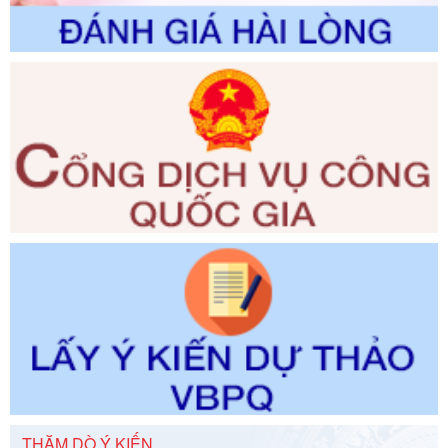
trường
Ngày ban hành: 01/06/2026
Số kí hiệu:
2300/QĐ-UBND
Tên: V/v công bố danh mục thủ tục hành chính được sửa
đổi, bổ sung và phê duyệt quy trình nội bộ, quy trình điện tử
giải quyết thủ tục hành chính trong lĩnh vực Luật sư thuộc
phạm vi chức năng quản lý của Sở Tư pháp
Ngày ban hành: 01/06/2026
Số kí hiệu:
351/2025/NĐ-CP
Tên: Nghị định số 351/2025/NĐ-CP của Chính phủ: Quy
định chuẩn nghèo đa chiều quốc gia giai đoạn 2026 - 2030
Ngày ban hành: 29/12/2026
Số kí hiệu:
3014/QĐ-UBND
Tên: Quyết định về việc công bố danh mục thủ tục hành
chính ban hành mới, sửa đổi bổ sung trong lĩnh vực hỗ trợ
đầu tư, lĩnh vực đấu thầu lựa chọn nhà thầu thuộc thẩm
quyền giải quyết của Sở Tài chính và Ban Quản lý Khu kinh
tế Đông Nam Nghệ An
Ngày ban hành: 23/09/2026
THĂM DÒ Ý KIẾN