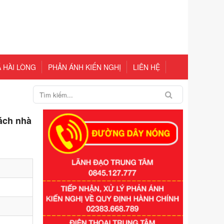
 HÀI LÒNG
PHẢN ÁNH KIẾN NGHỊ
LIÊN HỆ
ách nhà