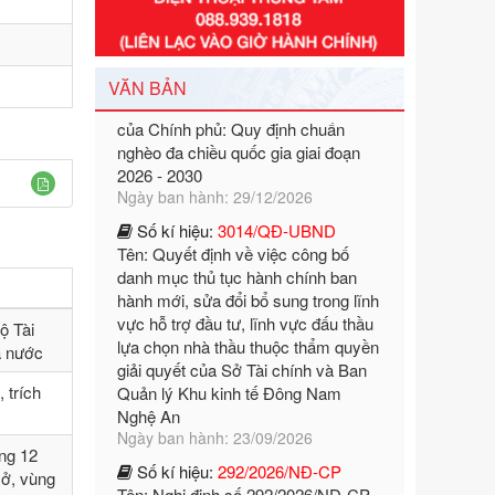
Số kí hiệu:
351/2025/NĐ-CP
Tên: Nghị định số 351/2025/NĐ-CP
của Chính phủ: Quy định chuẩn
VĂN BẢN
nghèo đa chiều quốc gia giai đoạn
2026 - 2030
Ngày ban hành: 29/12/2026
Số kí hiệu:
3014/QĐ-UBND
Tên: Quyết định về việc công bố
danh mục thủ tục hành chính ban
hành mới, sửa đổi bổ sung trong lĩnh
vực hỗ trợ đầu tư, lĩnh vực đấu thầu
lựa chọn nhà thầu thuộc thẩm quyền
giải quyết của Sở Tài chính và Ban
ộ Tài
Quản lý Khu kinh tế Đông Nam
à nước
Nghệ An
Ngày ban hành: 23/09/2026
 trích
Số kí hiệu:
292/2026/NĐ-CP
Tên: Nghị định số 292/2026/NĐ-CP
ng 12
của Chính phủ: Quy định chi tiết một
sở, vùng
số điều và biện pháp để tổ chức,