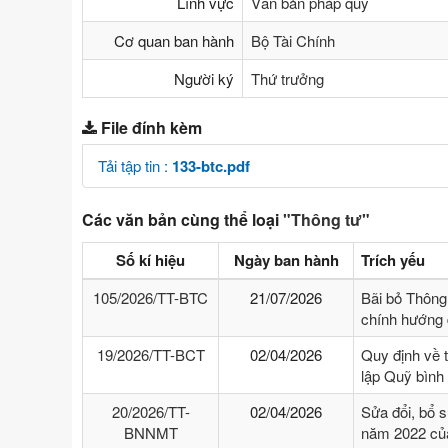
Lĩnh vực
Văn bản pháp quy
Cơ quan ban hành
Bộ Tài Chính
Người ký
Thứ trưởng
File đính kèm
Tải tập tin :
133-btc.pdf
Các văn bản cùng thể loại
"Thông tư"
Số kí hiệu
Ngày ban hành
Trích yếu
105/2026/TT-BTC
21/07/2026
Bãi bỏ Thông
chính hướng 
19/2026/TT-BCT
02/04/2026
Quy định về 
lập Quỹ bình
20/2026/TT-
02/04/2026
Sửa đổi, bổ 
BNNMT
năm 2022 của