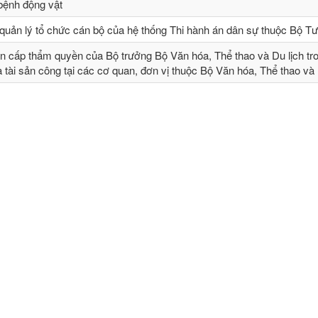
 bệnh động vật
quản lý tổ chức cán bộ của hệ thống Thi hành án dân sự thuộc Bộ T
n cấp thẩm quyền của Bộ trưởng Bộ Văn hóa, Thể thao và Du lịch tr
và tài sản công tại các cơ quan, đơn vị thuộc Bộ Văn hóa, Thể thao và 