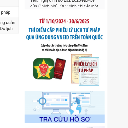
hướng dẫn thi hành Luật Quản lý
ngoại thương
ư pháp
Ngày ban hành: 21/07/2026
ong quản
Số kí hiệu:
292/2026/NĐ-CP
Du lịch
Tên: Nghị định số 292/2026/NĐ-CP
của Chính phủ: Quy định chi tiết một
số điều và biện pháp để tổ chức,
hướng dẫn thi hành Luật Quản lý
ngoại thương
Ngày ban hành: 21/07/2026
Số kí hiệu:
105/2026/TT-BTC
Tên: Thông tư số 105/2026/TT-BTC
của Bộ Tài chính: Bãi bỏ Thông tư số
87/2019/TT- BТC ngày 19 tháng 12
năm 2019 của Bộ trưởng Bộ Tài
chính hướng dẫn thực hiện xử phạt
vi phạm hành chính trong lĩnh vực
kho bạc nhà nước
Ngày ban hành: 21/07/2026
Số kí hiệu:
291/2026/NĐ-CP