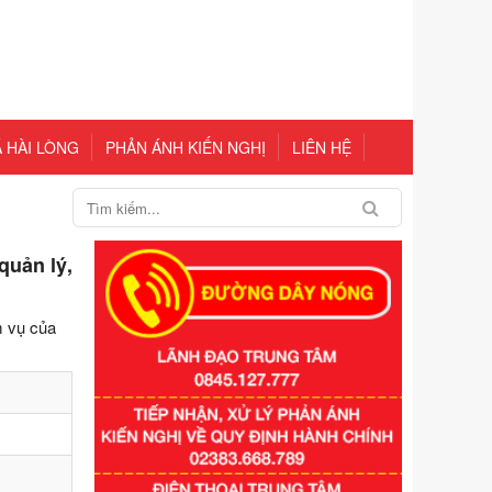
 HÀI LÒNG
PHẢN ÁNH KIẾN NGHỊ
LIÊN HỆ
quản lý,
m vụ của
Số kí hiệu:
351/2025/NĐ-CP