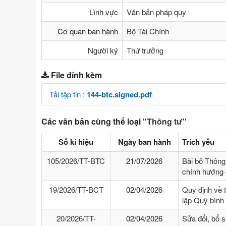
Lĩnh vực
Văn bản pháp quy
Cơ quan ban hành
Bộ Tài Chính
Người ký
Thứ trưởng
File đính kèm
Tải tập tin :
144-btc.signed.pdf
Các văn bản cùng thể loại
"Thông tư"
Số kí hiệu
Ngày ban hành
Trích yếu
105/2026/TT-BTC
21/07/2026
Bãi bỏ Thông
chính hướng 
19/2026/TT-BCT
02/04/2026
Quy định về 
lập Quỹ bình
20/2026/TT-
02/04/2026
Sửa đổi, bổ 