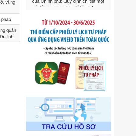
sở, vùng
ngoại thương
Ngày ban hành: 21/07/2026
Số kí hiệu:
292/2026/NĐ-CP
ư pháp
Tên: Nghị định số 292/2026/NĐ-CP
ong quản
của Chính phủ: Quy định chi tiết một
Du lịch
số điều và biện pháp để tổ chức,
hướng dẫn thi hành Luật Quản lý
ngoại thương
Ngày ban hành: 21/07/2026
Số kí hiệu:
105/2026/TT-BTC
Tên: Thông tư số 105/2026/TT-BTC
của Bộ Tài chính: Bãi bỏ Thông tư số
87/2019/TT- BТC ngày 19 tháng 12
năm 2019 của Bộ trưởng Bộ Tài
chính hướng dẫn thực hiện xử phạt
vi phạm hành chính trong lĩnh vực
kho bạc nhà nước
Ngày ban hành: 21/07/2026
Số kí hiệu:
291/2026/NĐ-CP
Tên: Nghị định số 291/2026/NĐ-CP