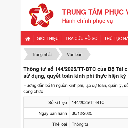
TRUNG TÂM PHỤC 
Hành chính phục vụ
GIỚI THIỆU
TRA CỨU HỒ SƠ
THỦ TỤC H
Trang nhất
Văn bản
Thông tư số 144/2025/TT-BTC của Bộ Tài ch
sử dụng, quyết toán kinh phí thực hiện k
Hướng dẫn bố trí nguồn kinh phí, lập dự toán, quản lý, 
công chức
Số kí hiệu
144/2025/TT-BTC
Ngày ban hành
30/12/2025
Thể loại
Thông tư