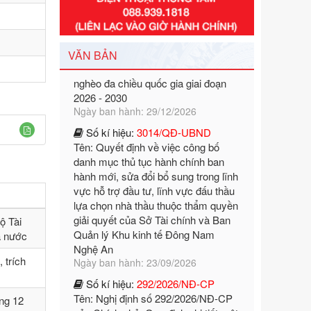
Tên: Nghị định số 351/2025/NĐ-CP
của Chính phủ: Quy định chuẩn
nghèo đa chiều quốc gia giai đoạn
VĂN BẢN
2026 - 2030
Ngày ban hành: 29/12/2026
Số kí hiệu:
3014/QĐ-UBND
Tên: Quyết định về việc công bố
danh mục thủ tục hành chính ban
hành mới, sửa đổi bổ sung trong lĩnh
vực hỗ trợ đầu tư, lĩnh vực đấu thầu
lựa chọn nhà thầu thuộc thẩm quyền
giải quyết của Sở Tài chính và Ban
Quản lý Khu kinh tế Đông Nam
Nghệ An
ộ Tài
Ngày ban hành: 23/09/2026
à nước
Số kí hiệu:
292/2026/NĐ-CP
Tên: Nghị định số 292/2026/NĐ-CP
 trích
của Chính phủ: Quy định chi tiết một
số điều và biện pháp để tổ chức,
ng 12
hướng dẫn thi hành Luật Quản lý