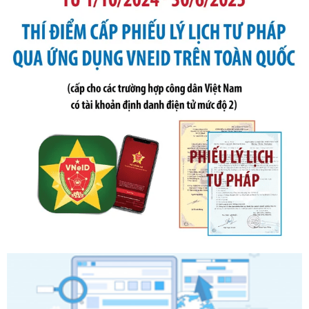
bỏ Thông tư số 87/2019/TT- BТC ngày 19 tháng 12 năm
2019 của Bộ trưởng Bộ Tài chính hướng dẫn thực hiện xử
phạt vi phạm hành chính trong lĩnh vực kho bạc nhà nước
Ngày ban hành: 21/07/2026
Số kí hiệu:
291/2026/NĐ-CP
Tên: Nghị định số 291/2026/NĐ-CP của Chính phủ: Sửa
đổi, bổ sung một số điều của Nghị định số 125/2020/NĐ-СР
ngày 19 tháng 10 năm 2020 của Chính phủ quy định xử
phạt vi phạm hành chính về thuế, hóa đơn được sửa đổi, bổ
sung bởi Nghị định số 102/2021/NĐ-CP
Ngày ban hành: 20/07/2026
Số kí hiệu:
2303/QĐ-UBND
Tên: Quyết định công bố Danh mục thủ tục hành chính mới
ban hành, được sửa đổi, bổ sung, bị bãi bỏ và phê duyệt
Quy trình nội bộ, quy trình điện tử giải quyết thủ tục hành
chính trong một số lĩnh vực thuộc phạm vi chức năng quản
lý của Sở Văn hóa, Thể tha
Ngày ban hành: 01/06/2026
Số kí hiệu:
2304/QĐ-UBND
Tên: Quyết định công bố Danh mục thủ tục hành chính
được sửa đổi, bổ sung và phê duyệt Quy trình nội bộ, quy