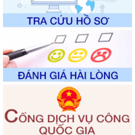
trình điện tử giải quyết thủ tục hành chính trong lĩnh vực Du
lịch thuộc phạm vi chức năng quản lý của Sở Văn hóa, Thể
thao và Du lịch
Ngày ban hành: 01/06/2026
Số kí hiệu:
2310/QĐ-UBND
Tên: Về việc công bố Danh mục thủ tục hành chính sửa
đổi, bổ sung và phê duyệt Quy trình nội bộ, quy trình điện tử
trong giải quyết thủtục hành chính lĩnh vực biến đổi khí hậu
thuộc phạm vi giải quyết của Sở Nông nghiệp và Môi
trường
Ngày ban hành: 01/06/2026
Số kí hiệu:
2300/QĐ-UBND
Tên: V/v công bố danh mục thủ tục hành chính được sửa
đổi, bổ sung và phê duyệt quy trình nội bộ, quy trình điện tử
giải quyết thủ tục hành chính trong lĩnh vực Luật sư thuộc
phạm vi chức năng quản lý của Sở Tư pháp
Ngày ban hành: 01/06/2026
Số kí hiệu:
351/2025/NĐ-CP
Tên: Nghị định số 351/2025/NĐ-CP của Chính phủ: Quy