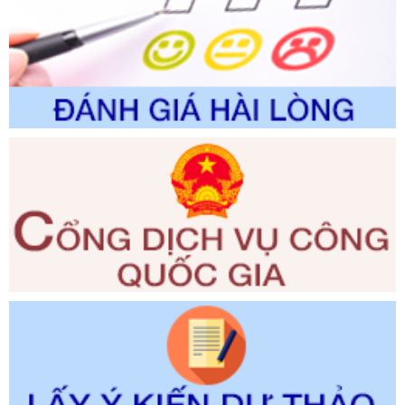
Tên: Về việc công bố Danh mục thủ tục hành chính sửa
đổi, bổ sung và phê duyệt Quy trình nội bộ, quy trình điện tử
trong giải quyết thủtục hành chính lĩnh vực biến đổi khí hậu
thuộc phạm vi giải quyết của Sở Nông nghiệp và Môi
trường
Ngày ban hành: 01/06/2026
Số kí hiệu:
2300/QĐ-UBND
Tên: V/v công bố danh mục thủ tục hành chính được sửa
đổi, bổ sung và phê duyệt quy trình nội bộ, quy trình điện tử
giải quyết thủ tục hành chính trong lĩnh vực Luật sư thuộc
phạm vi chức năng quản lý của Sở Tư pháp
Ngày ban hành: 01/06/2026
Số kí hiệu:
351/2025/NĐ-CP
Tên: Nghị định số 351/2025/NĐ-CP của Chính phủ: Quy
định chuẩn nghèo đa chiều quốc gia giai đoạn 2026 - 2030
Ngày ban hành: 29/12/2026
Số kí hiệu:
3014/QĐ-UBND
Tên: Quyết định về việc công bố danh mục thủ tục hành
chính ban hành mới, sửa đổi bổ sung trong lĩnh vực hỗ trợ
đầu tư, lĩnh vực đấu thầu lựa chọn nhà thầu thuộc thẩm