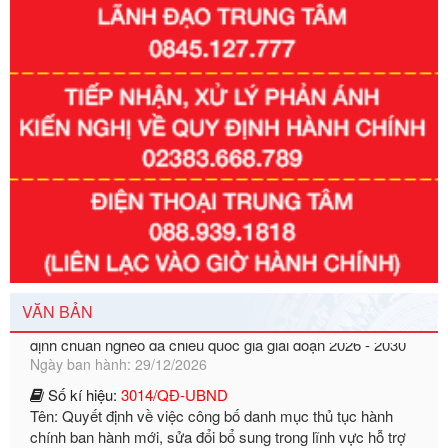
Số kí hiệu:
351/2025/NĐ-CP
Tên: Nghị định số 351/2025/NĐ-CP của Chính phủ: Quy
định chuẩn nghèo đa chiều quốc gia giai đoạn 2026 - 2030
VĂN BẢN
Ngày ban hành: 29/12/2026
Số kí hiệu:
3014/QĐ-UBND
Tên: Quyết định về việc công bố danh mục thủ tục hành
chính ban hành mới, sửa đổi bổ sung trong lĩnh vực hỗ trợ
đầu tư, lĩnh vực đấu thầu lựa chọn nhà thầu thuộc thẩm
quyền giải quyết của Sở Tài chính và Ban Quản lý Khu kinh