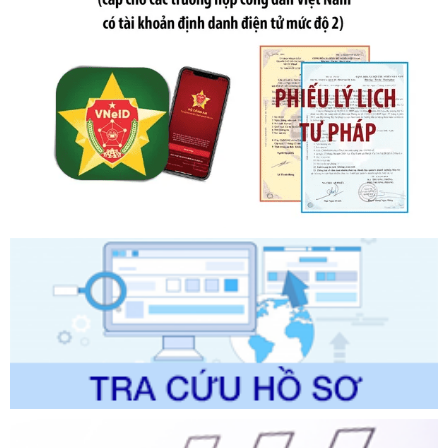
đổi, bổ sung một số điều của Nghị định số 125/2020/NĐ-СР
ngày 19 tháng 10 năm 2020 của Chính phủ quy định xử
phạt vi phạm hành chính về thuế, hóa đơn được sửa đổi, bổ
sung bởi Nghị định số 102/2021/NĐ-CP
Ngày ban hành: 20/07/2026
Số kí hiệu:
2303/QĐ-UBND
Tên: Quyết định công bố Danh mục thủ tục hành chính mới
ban hành, được sửa đổi, bổ sung, bị bãi bỏ và phê duyệt
Quy trình nội bộ, quy trình điện tử giải quyết thủ tục hành
chính trong một số lĩnh vực thuộc phạm vi chức năng quản
lý của Sở Văn hóa, Thể tha
Ngày ban hành: 01/06/2026
Số kí hiệu:
2304/QĐ-UBND
Tên: Quyết định công bố Danh mục thủ tục hành chính
được sửa đổi, bổ sung và phê duyệt Quy trình nội bộ, quy
trình điện tử giải quyết thủ tục hành chính trong lĩnh vực Du
lịch thuộc phạm vi chức năng quản lý của Sở Văn hóa, Thể
thao và Du lịch
Ngày ban hành: 01/06/2026
Số kí hiệu:
2310/QĐ-UBND