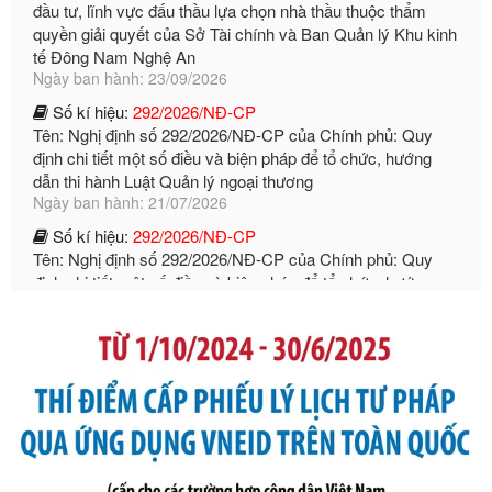
tế Đông Nam Nghệ An
Ngày ban hành: 23/09/2026
Số kí hiệu:
292/2026/NĐ-CP
Tên: Nghị định số 292/2026/NĐ-CP của Chính phủ: Quy
định chi tiết một số điều và biện pháp để tổ chức, hướng
dẫn thi hành Luật Quản lý ngoại thương
Ngày ban hành: 21/07/2026
Số kí hiệu:
292/2026/NĐ-CP
Tên: Nghị định số 292/2026/NĐ-CP của Chính phủ: Quy
định chi tiết một số điều và biện pháp để tổ chức, hướng
dẫn thi hành Luật Quản lý ngoại thương
Ngày ban hành: 21/07/2026
Số kí hiệu:
105/2026/TT-BTC
Tên: Thông tư số 105/2026/TT-BTC của Bộ Tài chính: Bãi
bỏ Thông tư số 87/2019/TT- BТC ngày 19 tháng 12 năm
2019 của Bộ trưởng Bộ Tài chính hướng dẫn thực hiện xử
phạt vi phạm hành chính trong lĩnh vực kho bạc nhà nước
Ngày ban hành: 21/07/2026
Số kí hiệu:
291/2026/NĐ-CP
Tên: Nghị định số 291/2026/NĐ-CP của Chính phủ: Sửa