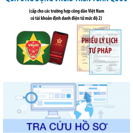
Số kí hiệu:
291/2026/NĐ-CP
Tên: Nghị định số 291/2026/NĐ-CP của Chính phủ: Sửa
đổi, bổ sung một số điều của Nghị định số 125/2020/NĐ-СР
ngày 19 tháng 10 năm 2020 của Chính phủ quy định xử
phạt vi phạm hành chính về thuế, hóa đơn được sửa đổi, bổ
sung bởi Nghị định số 102/2021/NĐ-CP
Ngày ban hành: 20/07/2026
Số kí hiệu:
2303/QĐ-UBND
Tên: Quyết định công bố Danh mục thủ tục hành chính mới
ban hành, được sửa đổi, bổ sung, bị bãi bỏ và phê duyệt
Quy trình nội bộ, quy trình điện tử giải quyết thủ tục hành
chính trong một số lĩnh vực thuộc phạm vi chức năng quản
lý của Sở Văn hóa, Thể tha
Ngày ban hành: 01/06/2026
Số kí hiệu:
2304/QĐ-UBND
Tên: Quyết định công bố Danh mục thủ tục hành chính
được sửa đổi, bổ sung và phê duyệt Quy trình nội bộ, quy
trình điện tử giải quyết thủ tục hành chính trong lĩnh vực Du
lịch thuộc phạm vi chức năng quản lý của Sở Văn hóa, Thể
thao và Du lịch
Ngày ban hành: 01/06/2026