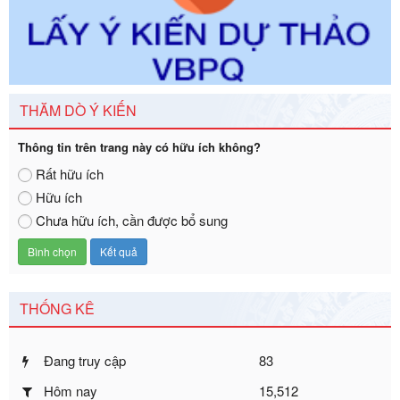
chính ban hành mới, sửa đổi bổ sung trong lĩnh vực hỗ trợ
đầu tư, lĩnh vực đấu thầu lựa chọn nhà thầu thuộc thẩm
quyền giải quyết của Sở Tài chính và Ban Quản lý Khu kinh
tế Đông Nam Nghệ An
Ngày ban hành: 23/09/2026
THĂM DÒ Ý KIẾN
Số kí hiệu:
292/2026/NĐ-CP
Tên: Nghị định số 292/2026/NĐ-CP của Chính phủ: Quy
Thông tin trên trang này có hữu ích không?
định chi tiết một số điều và biện pháp để tổ chức, hướng
dẫn thi hành Luật Quản lý ngoại thương
Rất hữu ích
Ngày ban hành: 21/07/2026
Hữu ích
Số kí hiệu:
292/2026/NĐ-CP
Chưa hữu ích, cần được bổ sung
Tên: Nghị định số 292/2026/NĐ-CP của Chính phủ: Quy
định chi tiết một số điều và biện pháp để tổ chức, hướng
dẫn thi hành Luật Quản lý ngoại thương
Ngày ban hành: 21/07/2026
THỐNG KÊ
Số kí hiệu:
105/2026/TT-BTC
Tên: Thông tư số 105/2026/TT-BTC của Bộ Tài chính: Bãi
bỏ Thông tư số 87/2019/TT- BТC ngày 19 tháng 12 năm
Đang truy cập
83
2019 của Bộ trưởng Bộ Tài chính hướng dẫn thực hiện xử
phạt vi phạm hành chính trong lĩnh vực kho bạc nhà nước
Hôm nay
15,512