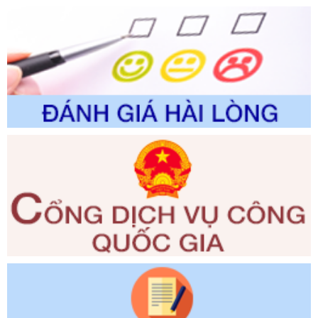
Số kí hiệu:
2310/QĐ-UBND
Tên: Về việc công bố Danh mục thủ tục hành chính sửa
đổi, bổ sung và phê duyệt Quy trình nội bộ, quy trình điện tử
trong giải quyết thủtục hành chính lĩnh vực biến đổi khí hậu
thuộc phạm vi giải quyết của Sở Nông nghiệp và Môi
trường
Ngày ban hành: 01/06/2026
Số kí hiệu:
2300/QĐ-UBND
Tên: V/v công bố danh mục thủ tục hành chính được sửa
đổi, bổ sung và phê duyệt quy trình nội bộ, quy trình điện tử
giải quyết thủ tục hành chính trong lĩnh vực Luật sư thuộc
phạm vi chức năng quản lý của Sở Tư pháp
Ngày ban hành: 01/06/2026
Số kí hiệu:
351/2025/NĐ-CP
Tên: Nghị định số 351/2025/NĐ-CP của Chính phủ: Quy
định chuẩn nghèo đa chiều quốc gia giai đoạn 2026 - 2030
Ngày ban hành: 29/12/2026
Số kí hiệu:
3014/QĐ-UBND
Tên: Quyết định về việc công bố danh mục thủ tục hành