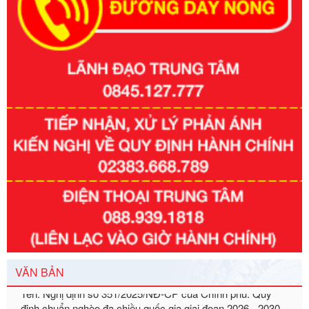
Số kí hiệu:
351/2025/NĐ-CP
Tên: Nghị định số 351/2025/NĐ-CP của Chính phủ: Quy
VĂN BẢN
định chuẩn nghèo đa chiều quốc gia giai đoạn 2026 - 2030
Ngày ban hành: 29/12/2026