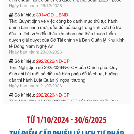
Số kí hiệu:
3014/QĐ-UBND
Tên: Quyết định về việc công bố danh mục thủ tục hành
chính ban hành mới, sửa đổi bổ sung trong lĩnh vực hỗ trợ
đầu tư, lĩnh vực đấu thầu lựa chọn nhà thầu thuộc thẩm
quyền giải quyết của Sở Tài chính và Ban Quản lý Khu kinh
tế Đông Nam Nghệ An
Ngày ban hành: 23/09/2026
Số kí hiệu:
292/2026/NĐ-CP
Tên: Nghị định số 292/2026/NĐ-CP của Chính phủ: Quy
định chi tiết một số điều và biện pháp để tổ chức, hướng
dẫn thi hành Luật Quản lý ngoại thương
Ngày ban hành: 21/07/2026
Số kí hiệu:
292/2026/NĐ-CP
Tên: Nghị định số 292/2026/NĐ-CP của Chính phủ: Quy
định chi tiết một số điều và biện pháp để tổ chức, hướng
dẫn thi hành Luật Quản lý ngoại thương
Ngày ban hành: 21/07/2026
Số kí hiệu:
105/2026/TT-BTC
Tên: Thông tư số 105/2026/TT-BTC của Bộ Tài chính: Bãi
bỏ Thông tư số 87/2019/TT- BТC ngày 19 tháng 12 năm