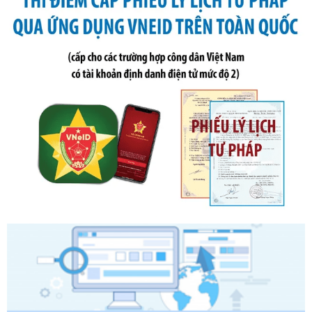
2019 của Bộ trưởng Bộ Tài chính hướng dẫn thực hiện xử
phạt vi phạm hành chính trong lĩnh vực kho bạc nhà nước
Ngày ban hành: 21/07/2026
Số kí hiệu:
291/2026/NĐ-CP
Tên: Nghị định số 291/2026/NĐ-CP của Chính phủ: Sửa
đổi, bổ sung một số điều của Nghị định số 125/2020/NĐ-СР
ngày 19 tháng 10 năm 2020 của Chính phủ quy định xử
phạt vi phạm hành chính về thuế, hóa đơn được sửa đổi, bổ
sung bởi Nghị định số 102/2021/NĐ-CP
Ngày ban hành: 20/07/2026
Số kí hiệu:
2303/QĐ-UBND
Tên: Quyết định công bố Danh mục thủ tục hành chính mới
ban hành, được sửa đổi, bổ sung, bị bãi bỏ và phê duyệt
Quy trình nội bộ, quy trình điện tử giải quyết thủ tục hành
chính trong một số lĩnh vực thuộc phạm vi chức năng quản
lý của Sở Văn hóa, Thể tha
Ngày ban hành: 01/06/2026
Số kí hiệu:
2304/QĐ-UBND
Tên: Quyết định công bố Danh mục thủ tục hành chính
được sửa đổi, bổ sung và phê duyệt Quy trình nội bộ, quy