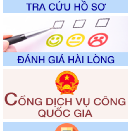
trình điện tử giải quyết thủ tục hành chính trong lĩnh vực Du
lịch thuộc phạm vi chức năng quản lý của Sở Văn hóa, Thể
thao và Du lịch
Ngày ban hành: 01/06/2026
Số kí hiệu:
2310/QĐ-UBND
Tên: Về việc công bố Danh mục thủ tục hành chính sửa
đổi, bổ sung và phê duyệt Quy trình nội bộ, quy trình điện tử
trong giải quyết thủtục hành chính lĩnh vực biến đổi khí hậu
thuộc phạm vi giải quyết của Sở Nông nghiệp và Môi
trường
Ngày ban hành: 01/06/2026
Số kí hiệu:
2300/QĐ-UBND
Tên: V/v công bố danh mục thủ tục hành chính được sửa
đổi, bổ sung và phê duyệt quy trình nội bộ, quy trình điện tử
giải quyết thủ tục hành chính trong lĩnh vực Luật sư thuộc
phạm vi chức năng quản lý của Sở Tư pháp
Ngày ban hành: 01/06/2026
Số kí hiệu:
351/2025/NĐ-CP
Tên: Nghị định số 351/2025/NĐ-CP của Chính phủ: Quy
định chuẩn nghèo đa chiều quốc gia giai đoạn 2026 - 2030