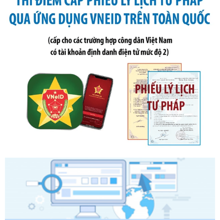
phạt vi phạm hành chính trong lĩnh vực kho bạc nhà nước
Ngày ban hành: 21/07/2026
Số kí hiệu:
291/2026/NĐ-CP
Tên: Nghị định số 291/2026/NĐ-CP của Chính phủ: Sửa
đổi, bổ sung một số điều của Nghị định số 125/2020/NĐ-СР
ngày 19 tháng 10 năm 2020 của Chính phủ quy định xử
phạt vi phạm hành chính về thuế, hóa đơn được sửa đổi, bổ
sung bởi Nghị định số 102/2021/NĐ-CP
Ngày ban hành: 20/07/2026
Số kí hiệu:
2303/QĐ-UBND
Tên: Quyết định công bố Danh mục thủ tục hành chính mới
ban hành, được sửa đổi, bổ sung, bị bãi bỏ và phê duyệt
Quy trình nội bộ, quy trình điện tử giải quyết thủ tục hành
chính trong một số lĩnh vực thuộc phạm vi chức năng quản
lý của Sở Văn hóa, Thể tha
Ngày ban hành: 01/06/2026
Số kí hiệu:
2304/QĐ-UBND
Tên: Quyết định công bố Danh mục thủ tục hành chính
được sửa đổi, bổ sung và phê duyệt Quy trình nội bộ, quy
trình điện tử giải quyết thủ tục hành chính trong lĩnh vực Du
lịch thuộc phạm vi chức năng quản lý của Sở Văn hóa, Thể