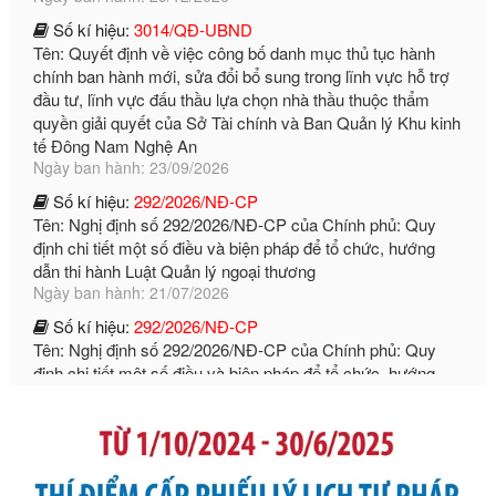
Tên: Quyết định về việc công bố danh mục thủ tục hành
chính ban hành mới, sửa đổi bổ sung trong lĩnh vực hỗ trợ
đầu tư, lĩnh vực đấu thầu lựa chọn nhà thầu thuộc thẩm
quyền giải quyết của Sở Tài chính và Ban Quản lý Khu kinh
tế Đông Nam Nghệ An
Ngày ban hành: 23/09/2026
Số kí hiệu:
292/2026/NĐ-CP
Tên: Nghị định số 292/2026/NĐ-CP của Chính phủ: Quy
định chi tiết một số điều và biện pháp để tổ chức, hướng
dẫn thi hành Luật Quản lý ngoại thương
Ngày ban hành: 21/07/2026
Số kí hiệu:
292/2026/NĐ-CP
Tên: Nghị định số 292/2026/NĐ-CP của Chính phủ: Quy
định chi tiết một số điều và biện pháp để tổ chức, hướng
dẫn thi hành Luật Quản lý ngoại thương
Ngày ban hành: 21/07/2026
Số kí hiệu:
105/2026/TT-BTC
Tên: Thông tư số 105/2026/TT-BTC của Bộ Tài chính: Bãi
bỏ Thông tư số 87/2019/TT- BТC ngày 19 tháng 12 năm
2019 của Bộ trưởng Bộ Tài chính hướng dẫn thực hiện xử