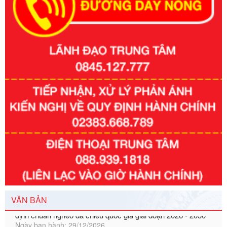
Số kí hiệu:
351/2025/NĐ-CP
Tên: Nghị định số 351/2025/NĐ-CP của Chính phủ: Quy
định chuẩn nghèo đa chiều quốc gia giai đoạn 2026 - 2030
VĂN BẢN
Ngày ban hành: 29/12/2026
Số kí hiệu:
3014/QĐ-UBND