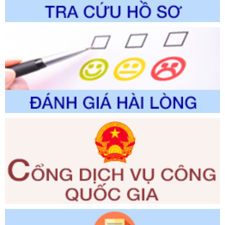
thao và Du lịch
Ngày ban hành: 01/06/2026
Số kí hiệu:
2310/QĐ-UBND
Tên: Về việc công bố Danh mục thủ tục hành chính sửa
đổi, bổ sung và phê duyệt Quy trình nội bộ, quy trình điện tử
trong giải quyết thủtục hành chính lĩnh vực biến đổi khí hậu
thuộc phạm vi giải quyết của Sở Nông nghiệp và Môi
trường
Ngày ban hành: 01/06/2026
Số kí hiệu:
2300/QĐ-UBND
Tên: V/v công bố danh mục thủ tục hành chính được sửa
đổi, bổ sung và phê duyệt quy trình nội bộ, quy trình điện tử
giải quyết thủ tục hành chính trong lĩnh vực Luật sư thuộc
phạm vi chức năng quản lý của Sở Tư pháp
Ngày ban hành: 01/06/2026
Số kí hiệu:
351/2025/NĐ-CP
Tên: Nghị định số 351/2025/NĐ-CP của Chính phủ: Quy
định chuẩn nghèo đa chiều quốc gia giai đoạn 2026 - 2030
Ngày ban hành: 29/12/2026