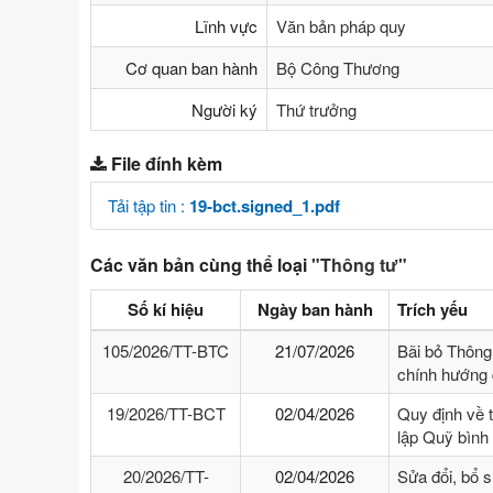
Lĩnh vực
Văn bản pháp quy
Cơ quan ban hành
Bộ Công Thương
Người ký
Thứ trưởng
File đính kèm
Tải tập tin :
19-bct.signed_1.pdf
Các văn bản cùng thể loại
"Thông tư"
Số kí hiệu
Ngày ban hành
Trích yếu
105/2026/TT-BTC
21/07/2026
Bãi bỏ Thông
chính hướng 
19/2026/TT-BCT
02/04/2026
Quy định về 
lập Quỹ bình
20/2026/TT-
02/04/2026
Sửa đổi, bổ 