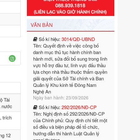
2026 - 2030
Ngày ban hành: 29/12/2026
Số kí hiệu:
3014/QĐ-UBND
VĂN BẢN
Tên: Quyết định về việc công bố
danh mục thủ tục hành chính ban
hành mới, sửa đổi bổ sung trong lĩnh
vực hỗ trợ đầu tư, lĩnh vực đấu thầu
lựa chọn nhà thầu thuộc thẩm quyền
giải quyết của Sở Tài chính và Ban
Quản lý Khu kinh tế Đông Nam
Nghệ An
Ngày ban hành: 23/09/2026
Số kí hiệu:
292/2026/NĐ-CP
Tên: Nghị định số 292/2026/NĐ-CP
ộ Tài
của Chính phủ: Quy định chi tiết một
à nước
số điều và biện pháp để tổ chức,
hướng dẫn thi hành Luật Quản lý
 trích
ngoại thương
Ngày ban hành: 21/07/2026
ng 12
Số kí hiệu:
292/2026/NĐ-CP