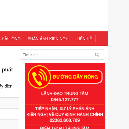
 HÀI LÒNG
PHẢN ÁNH KIẾN NGHỊ
LIÊN HỆ
 phát
áy điện
Số kí hiệu:
351/2025/NĐ-CP
Tên: Nghị định số 351/2025/NĐ-CP
của Chính phủ: Quy định chuẩn
nghèo đa chiều quốc gia giai đoạn