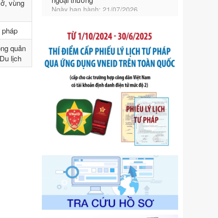
sở, vùng
Tên: Nghị định số 292/2026/NĐ-CP
của Chính phủ: Quy định chi tiết một
số điều và biện pháp để tổ chức,
ư pháp
hướng dẫn thi hành Luật Quản lý
ngoại thương
ong quản
Ngày ban hành: 21/07/2026
Du lịch
Số kí hiệu:
105/2026/TT-BTC
Tên: Thông tư số 105/2026/TT-BTC
của Bộ Tài chính: Bãi bỏ Thông tư số
87/2019/TT- BТC ngày 19 tháng 12
năm 2019 của Bộ trưởng Bộ Tài
chính hướng dẫn thực hiện xử phạt
vi phạm hành chính trong lĩnh vực
kho bạc nhà nước
Ngày ban hành: 21/07/2026
Số kí hiệu:
291/2026/NĐ-CP
Tên: Nghị định số 291/2026/NĐ-CP
của Chính phủ: Sửa đổi, bổ sung
một số điều của Nghị định số
125/2020/NĐ-СР ngày 19 tháng 10
năm 2020 của Chính phủ quy định