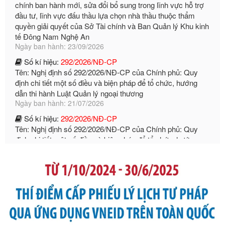
quyền giải quyết của Sở Tài chính và Ban Quản lý Khu kinh
tế Đông Nam Nghệ An
Ngày ban hành: 23/09/2026
Số kí hiệu:
292/2026/NĐ-CP
Tên: Nghị định số 292/2026/NĐ-CP của Chính phủ: Quy
định chi tiết một số điều và biện pháp để tổ chức, hướng
dẫn thi hành Luật Quản lý ngoại thương
Ngày ban hành: 21/07/2026
Số kí hiệu:
292/2026/NĐ-CP
Tên: Nghị định số 292/2026/NĐ-CP của Chính phủ: Quy
định chi tiết một số điều và biện pháp để tổ chức, hướng
dẫn thi hành Luật Quản lý ngoại thương
Ngày ban hành: 21/07/2026
Số kí hiệu:
105/2026/TT-BTC
Tên: Thông tư số 105/2026/TT-BTC của Bộ Tài chính: Bãi
bỏ Thông tư số 87/2019/TT- BТC ngày 19 tháng 12 năm
2019 của Bộ trưởng Bộ Tài chính hướng dẫn thực hiện xử
phạt vi phạm hành chính trong lĩnh vực kho bạc nhà nước
Ngày ban hành: 21/07/2026
Số kí hiệu:
291/2026/NĐ-CP