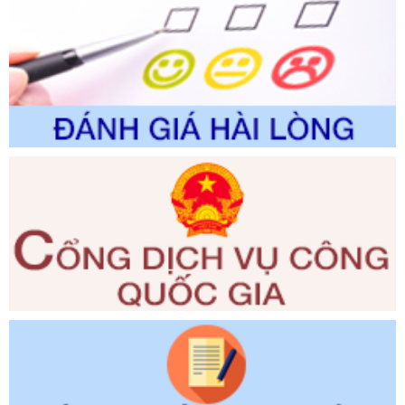
Số kí hiệu:
2310/QĐ-UBND
Tên: Về việc công bố Danh mục thủ tục hành chính sửa
đổi, bổ sung và phê duyệt Quy trình nội bộ, quy trình điện tử
trong giải quyết thủtục hành chính lĩnh vực biến đổi khí hậu
thuộc phạm vi giải quyết của Sở Nông nghiệp và Môi
trường
Ngày ban hành: 01/06/2026
Số kí hiệu:
2300/QĐ-UBND
Tên: V/v công bố danh mục thủ tục hành chính được sửa
đổi, bổ sung và phê duyệt quy trình nội bộ, quy trình điện tử
giải quyết thủ tục hành chính trong lĩnh vực Luật sư thuộc
phạm vi chức năng quản lý của Sở Tư pháp
Ngày ban hành: 01/06/2026
Số kí hiệu:
351/2025/NĐ-CP
Tên: Nghị định số 351/2025/NĐ-CP của Chính phủ: Quy
định chuẩn nghèo đa chiều quốc gia giai đoạn 2026 - 2030
Ngày ban hành: 29/12/2026
Số kí hiệu:
3014/QĐ-UBND
Tên: Quyết định về việc công bố danh mục thủ tục hành