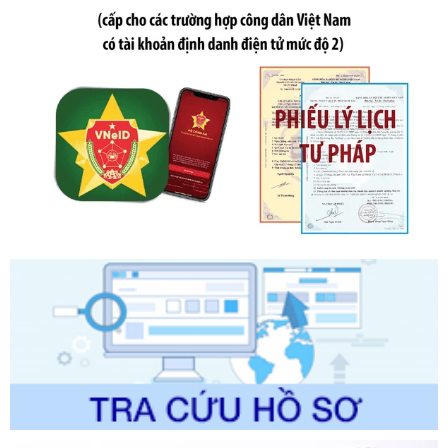
Tên: Nghị định số 291/2026/NĐ-CP của Chính phủ: Sửa
đổi, bổ sung một số điều của Nghị định số 125/2020/NĐ-СР
ngày 19 tháng 10 năm 2020 của Chính phủ quy định xử
phạt vi phạm hành chính về thuế, hóa đơn được sửa đổi, bổ
sung bởi Nghị định số 102/2021/NĐ-CP
Ngày ban hành: 20/07/2026
Số kí hiệu:
2303/QĐ-UBND
Tên: Quyết định công bố Danh mục thủ tục hành chính mới
ban hành, được sửa đổi, bổ sung, bị bãi bỏ và phê duyệt
Quy trình nội bộ, quy trình điện tử giải quyết thủ tục hành
chính trong một số lĩnh vực thuộc phạm vi chức năng quản
lý của Sở Văn hóa, Thể tha
Ngày ban hành: 01/06/2026
Số kí hiệu:
2304/QĐ-UBND
Tên: Quyết định công bố Danh mục thủ tục hành chính
được sửa đổi, bổ sung và phê duyệt Quy trình nội bộ, quy
trình điện tử giải quyết thủ tục hành chính trong lĩnh vực Du
lịch thuộc phạm vi chức năng quản lý của Sở Văn hóa, Thể
thao và Du lịch
Ngày ban hành: 01/06/2026