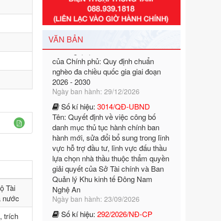
Số kí hiệu:
351/2025/NĐ-CP
Tên: Nghị định số 351/2025/NĐ-CP
của Chính phủ: Quy định chuẩn
VĂN BẢN
nghèo đa chiều quốc gia giai đoạn
2026 - 2030
Ngày ban hành: 29/12/2026
Số kí hiệu:
3014/QĐ-UBND
Tên: Quyết định về việc công bố
danh mục thủ tục hành chính ban
hành mới, sửa đổi bổ sung trong lĩnh
vực hỗ trợ đầu tư, lĩnh vực đấu thầu
lựa chọn nhà thầu thuộc thẩm quyền
giải quyết của Sở Tài chính và Ban
Quản lý Khu kinh tế Đông Nam
Nghệ An
Ngày ban hành: 23/09/2026
Số kí hiệu:
292/2026/NĐ-CP
ộ Tài
Tên: Nghị định số 292/2026/NĐ-CP
à nước
của Chính phủ: Quy định chi tiết một
 trích
số điều và biện pháp để tổ chức,