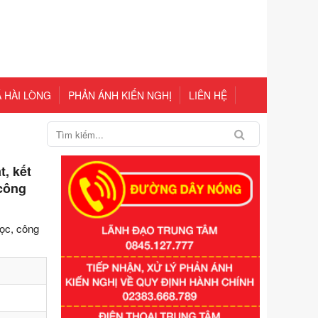
 HÀI LÒNG
PHẢN ÁNH KIẾN NGHỊ
LIÊN HỆ
, kết
 công
học, công