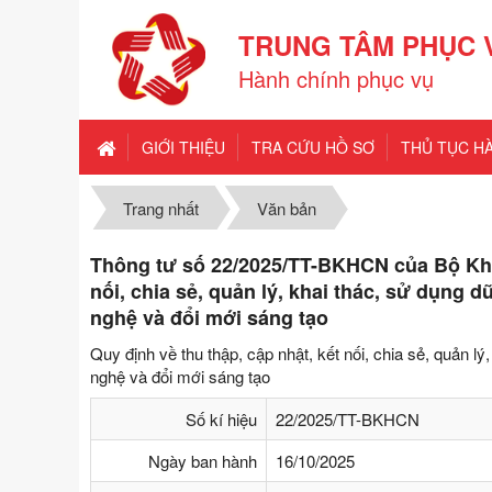
TRUNG TÂM PHỤC 
Hành chính phục vụ
GIỚI THIỆU
TRA CỨU HỒ SƠ
THỦ TỤC H
Trang nhất
Văn bản
Thông tư số 22/2025/TT-BKHCN của Bộ Khoa
nối, chia sẻ, quản lý, khai thác, sử dụng d
nghệ và đổi mới sáng tạo
Quy định về thu thập, cập nhật, kết nối, chia sẻ, quản lý
nghệ và đổi mới sáng tạo
Số kí hiệu
22/2025/TT-BKHCN
Ngày ban hành
16/10/2025