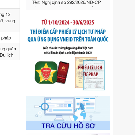
hướng dẫn thi hành Luật Quản lý
ngoại thương
ng 12
Ngày ban hành: 21/07/2026
sở, vùng
Số kí hiệu:
292/2026/NĐ-CP
Tên: Nghị định số 292/2026/NĐ-CP
ư pháp
của Chính phủ: Quy định chi tiết một
số điều và biện pháp để tổ chức,
ong quản
hướng dẫn thi hành Luật Quản lý
Du lịch
ngoại thương
Ngày ban hành: 21/07/2026
Số kí hiệu:
105/2026/TT-BTC
Tên: Thông tư số 105/2026/TT-BTC
của Bộ Tài chính: Bãi bỏ Thông tư số
87/2019/TT- BТC ngày 19 tháng 12
năm 2019 của Bộ trưởng Bộ Tài
chính hướng dẫn thực hiện xử phạt
vi phạm hành chính trong lĩnh vực
kho bạc nhà nước
Ngày ban hành: 21/07/2026
Số kí hiệu:
291/2026/NĐ-CP