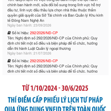
đầu tư, lĩnh vực đấu thầu lựa chọn nhà thầu thuộc thẩm
quyền giải quyết của Sở Tài chính và Ban Quản lý Khu kinh
tế Đông Nam Nghệ An
Ngày ban hành: 23/09/2026
Số kí hiệu:
292/2026/NĐ-CP
Tên: Nghị định số 292/2026/NĐ-CP của Chính phủ: Quy
định chi tiết một số điều và biện pháp để tổ chức, hướng
dẫn thi hành Luật Quản lý ngoại thương
Ngày ban hành: 21/07/2026
Số kí hiệu:
292/2026/NĐ-CP
Tên: Nghị định số 292/2026/NĐ-CP của Chính phủ: Quy
định chi tiết một số điều và biện pháp để tổ chức, hướng
dẫn thi hành Luật Quản lý ngoại thương
Ngày ban hành: 21/07/2026
Số kí hiệu:
105/2026/TT-BTC
Tên: Thông tư số 105/2026/TT-BTC của Bộ Tài chính: Bãi
bỏ Thông tư số 87/2019/TT- BТC ngày 19 tháng 12 năm
2019 của Bộ trưởng Bộ Tài chính hướng dẫn thực hiện xử
phạt vi phạm hành chính trong lĩnh vực kho bạc nhà nước
Ngày ban hành: 21/07/2026