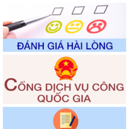
Số kí hiệu:
2310/QĐ-UBND
Tên: Về việc công bố Danh mục thủ tục hành chính sửa
đổi, bổ sung và phê duyệt Quy trình nội bộ, quy trình điện tử
trong giải quyết thủtục hành chính lĩnh vực biến đổi khí hậu
thuộc phạm vi giải quyết của Sở Nông nghiệp và Môi
trường
Ngày ban hành: 01/06/2026
Số kí hiệu:
2300/QĐ-UBND
Tên: V/v công bố danh mục thủ tục hành chính được sửa
đổi, bổ sung và phê duyệt quy trình nội bộ, quy trình điện tử
giải quyết thủ tục hành chính trong lĩnh vực Luật sư thuộc
phạm vi chức năng quản lý của Sở Tư pháp
Ngày ban hành: 01/06/2026
Số kí hiệu:
351/2025/NĐ-CP
Tên: Nghị định số 351/2025/NĐ-CP của Chính phủ: Quy
định chuẩn nghèo đa chiều quốc gia giai đoạn 2026 - 2030
Ngày ban hành: 29/12/2026
Số kí hiệu:
3014/QĐ-UBND
Tên: Quyết định về việc công bố danh mục thủ tục hành