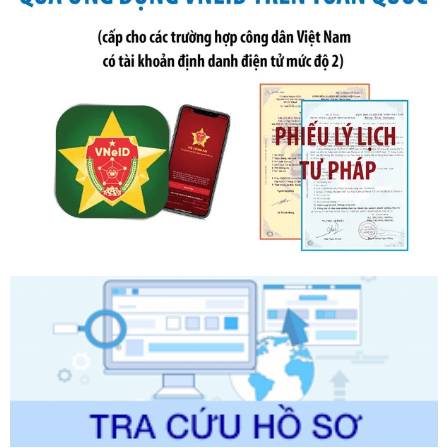
Số kí hiệu:
291/2026/NĐ-CP
Tên: Nghị định số 291/2026/NĐ-CP của Chính phủ: Sửa
đổi, bổ sung một số điều của Nghị định số 125/2020/NĐ-СР
ngày 19 tháng 10 năm 2020 của Chính phủ quy định xử
phạt vi phạm hành chính về thuế, hóa đơn được sửa đổi, bổ
sung bởi Nghị định số 102/2021/NĐ-CP
Ngày ban hành: 20/07/2026
Số kí hiệu:
2303/QĐ-UBND
Tên: Quyết định công bố Danh mục thủ tục hành chính mới
ban hành, được sửa đổi, bổ sung, bị bãi bỏ và phê duyệt
Quy trình nội bộ, quy trình điện tử giải quyết thủ tục hành
chính trong một số lĩnh vực thuộc phạm vi chức năng quản
lý của Sở Văn hóa, Thể tha
Ngày ban hành: 01/06/2026
Số kí hiệu:
2304/QĐ-UBND
Tên: Quyết định công bố Danh mục thủ tục hành chính
được sửa đổi, bổ sung và phê duyệt Quy trình nội bộ, quy
trình điện tử giải quyết thủ tục hành chính trong lĩnh vực Du
lịch thuộc phạm vi chức năng quản lý của Sở Văn hóa, Thể
thao và Du lịch
Ngày ban hành: 01/06/2026