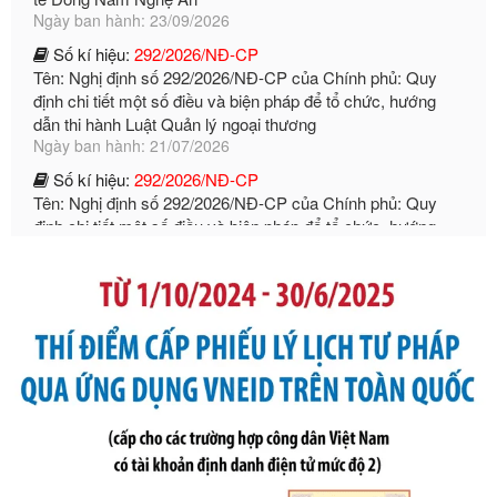
Số kí hiệu:
292/2026/NĐ-CP
Tên: Nghị định số 292/2026/NĐ-CP của Chính phủ: Quy
định chi tiết một số điều và biện pháp để tổ chức, hướng
dẫn thi hành Luật Quản lý ngoại thương
Ngày ban hành: 21/07/2026
Số kí hiệu:
292/2026/NĐ-CP
Tên: Nghị định số 292/2026/NĐ-CP của Chính phủ: Quy
định chi tiết một số điều và biện pháp để tổ chức, hướng
dẫn thi hành Luật Quản lý ngoại thương
Ngày ban hành: 21/07/2026
Số kí hiệu:
105/2026/TT-BTC
Tên: Thông tư số 105/2026/TT-BTC của Bộ Tài chính: Bãi
bỏ Thông tư số 87/2019/TT- BТC ngày 19 tháng 12 năm
2019 của Bộ trưởng Bộ Tài chính hướng dẫn thực hiện xử
phạt vi phạm hành chính trong lĩnh vực kho bạc nhà nước
Ngày ban hành: 21/07/2026
Số kí hiệu:
291/2026/NĐ-CP
Tên: Nghị định số 291/2026/NĐ-CP của Chính phủ: Sửa
đổi, bổ sung một số điều của Nghị định số 125/2020/NĐ-СР
ngày 19 tháng 10 năm 2020 của Chính phủ quy định xử