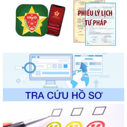
phạt vi phạm hành chính về thuế, hóa đơn được sửa đổi, bổ
sung bởi Nghị định số 102/2021/NĐ-CP
Ngày ban hành: 20/07/2026
Số kí hiệu:
2303/QĐ-UBND
Tên: Quyết định công bố Danh mục thủ tục hành chính mới
ban hành, được sửa đổi, bổ sung, bị bãi bỏ và phê duyệt
Quy trình nội bộ, quy trình điện tử giải quyết thủ tục hành
chính trong một số lĩnh vực thuộc phạm vi chức năng quản
lý của Sở Văn hóa, Thể tha
Ngày ban hành: 01/06/2026
Số kí hiệu:
2304/QĐ-UBND
Tên: Quyết định công bố Danh mục thủ tục hành chính
được sửa đổi, bổ sung và phê duyệt Quy trình nội bộ, quy
trình điện tử giải quyết thủ tục hành chính trong lĩnh vực Du
lịch thuộc phạm vi chức năng quản lý của Sở Văn hóa, Thể
thao và Du lịch
Ngày ban hành: 01/06/2026
Số kí hiệu:
2310/QĐ-UBND
Tên: Về việc công bố Danh mục thủ tục hành chính sửa
đổi, bổ sung và phê duyệt Quy trình nội bộ, quy trình điện tử