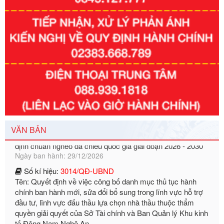
Số kí hiệu:
351/2025/NĐ-CP
Tên: Nghị định số 351/2025/NĐ-CP của Chính phủ: Quy
định chuẩn nghèo đa chiều quốc gia giai đoạn 2026 - 2030
VĂN BẢN
Ngày ban hành: 29/12/2026
Số kí hiệu:
3014/QĐ-UBND
Tên: Quyết định về việc công bố danh mục thủ tục hành
chính ban hành mới, sửa đổi bổ sung trong lĩnh vực hỗ trợ
đầu tư, lĩnh vực đấu thầu lựa chọn nhà thầu thuộc thẩm
quyền giải quyết của Sở Tài chính và Ban Quản lý Khu kinh
tế Đông Nam Nghệ An
Ngày ban hành: 23/09/2026