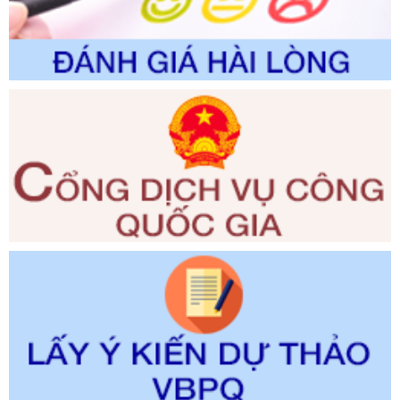
trong giải quyết thủtục hành chính lĩnh vực biến đổi khí hậu
thuộc phạm vi giải quyết của Sở Nông nghiệp và Môi
trường
Ngày ban hành: 01/06/2026
Số kí hiệu:
2300/QĐ-UBND
Tên: V/v công bố danh mục thủ tục hành chính được sửa
đổi, bổ sung và phê duyệt quy trình nội bộ, quy trình điện tử
giải quyết thủ tục hành chính trong lĩnh vực Luật sư thuộc
phạm vi chức năng quản lý của Sở Tư pháp
Ngày ban hành: 01/06/2026
Số kí hiệu:
351/2025/NĐ-CP
Tên: Nghị định số 351/2025/NĐ-CP của Chính phủ: Quy
định chuẩn nghèo đa chiều quốc gia giai đoạn 2026 - 2030
Ngày ban hành: 29/12/2026
Số kí hiệu:
3014/QĐ-UBND
Tên: Quyết định về việc công bố danh mục thủ tục hành
chính ban hành mới, sửa đổi bổ sung trong lĩnh vực hỗ trợ
đầu tư, lĩnh vực đấu thầu lựa chọn nhà thầu thuộc thẩm
quyền giải quyết của Sở Tài chính và Ban Quản lý Khu kinh
tế Đông Nam Nghệ An