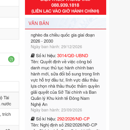
Số kí hiệu:
351/2025/NĐ-CP
Tên: Nghị định số 351/2025/NĐ-CP
của Chính phủ: Quy định chuẩn
nghèo đa chiều quốc gia giai đoạn
VĂN BẢN
2026 - 2030
Ngày ban hành: 29/12/2026
Số kí hiệu:
3014/QĐ-UBND
Tên: Quyết định về việc công bố
danh mục thủ tục hành chính ban
hành mới, sửa đổi bổ sung trong lĩnh
vực hỗ trợ đầu tư, lĩnh vực đấu thầu
lựa chọn nhà thầu thuộc thẩm quyền
giải quyết của Sở Tài chính và Ban
Quản lý Khu kinh tế Đông Nam
Nghệ An
Ngày ban hành: 23/09/2026
ộ Tài
Số kí hiệu:
292/2026/NĐ-CP
à nước
Tên: Nghị định số 292/2026/NĐ-CP
 trích
của Chính phủ: Quy định chi tiết một
số điều và biện pháp để tổ chức,
hướng dẫn thi hành Luật Quản lý