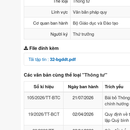
Thể loại
Thông tư
Lĩnh vực
Văn bản pháp quy
Cơ quan ban hành
Bộ Giáo dục và Đào tạo
Người ký
Thứ trưởng
File đính kèm
Tải tập tin :
32-bgddt.pdf
Các văn bản cùng thể loại
"Thông tư"
Số kí hiệu
Ngày ban hành
Trích yếu
105/2026/TT-BTC
21/07/2026
Bãi bỏ Thông
chính hướng 
19/2026/TT-BCT
02/04/2026
Quy định về 
lập Quỹ bình