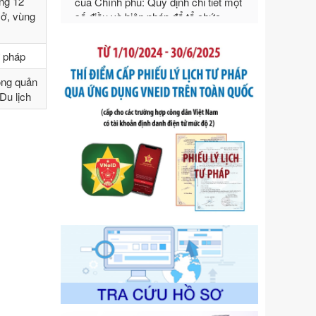
ng 12
ngoại thương
sở, vùng
Ngày ban hành: 21/07/2026
Số kí hiệu:
292/2026/NĐ-CP
ư pháp
Tên: Nghị định số 292/2026/NĐ-CP
của Chính phủ: Quy định chi tiết một
ong quản
số điều và biện pháp để tổ chức,
Du lịch
hướng dẫn thi hành Luật Quản lý
ngoại thương
Ngày ban hành: 21/07/2026
Số kí hiệu:
105/2026/TT-BTC
Tên: Thông tư số 105/2026/TT-BTC
của Bộ Tài chính: Bãi bỏ Thông tư số
87/2019/TT- BТC ngày 19 tháng 12
năm 2019 của Bộ trưởng Bộ Tài
chính hướng dẫn thực hiện xử phạt
vi phạm hành chính trong lĩnh vực
kho bạc nhà nước
Ngày ban hành: 21/07/2026
Số kí hiệu:
291/2026/NĐ-CP
Tên: Nghị định số 291/2026/NĐ-CP