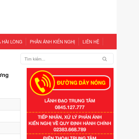
 HÀI LÒNG
PHẢN ÁNH KIẾN NGHỊ
LIÊN HỆ
ương