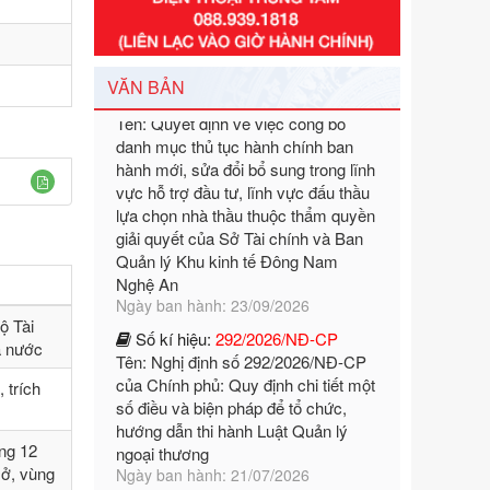
Ngày ban hành: 29/12/2026
Số kí hiệu:
3014/QĐ-UBND
Tên: Quyết định về việc công bố
danh mục thủ tục hành chính ban
VĂN BẢN
hành mới, sửa đổi bổ sung trong lĩnh
vực hỗ trợ đầu tư, lĩnh vực đấu thầu
lựa chọn nhà thầu thuộc thẩm quyền
giải quyết của Sở Tài chính và Ban
Quản lý Khu kinh tế Đông Nam
Nghệ An
Ngày ban hành: 23/09/2026
Số kí hiệu:
292/2026/NĐ-CP
Tên: Nghị định số 292/2026/NĐ-CP
của Chính phủ: Quy định chi tiết một
ộ Tài
số điều và biện pháp để tổ chức,
à nước
hướng dẫn thi hành Luật Quản lý
 trích
ngoại thương
Ngày ban hành: 21/07/2026
Số kí hiệu:
292/2026/NĐ-CP
ng 12
Tên: Nghị định số 292/2026/NĐ-CP
sở, vùng