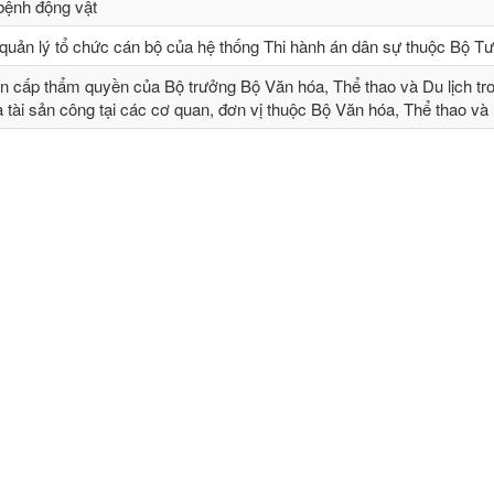
 bệnh động vật
quản lý tổ chức cán bộ của hệ thống Thi hành án dân sự thuộc Bộ T
n cấp thẩm quyền của Bộ trưởng Bộ Văn hóa, Thể thao và Du lịch tr
và tài sản công tại các cơ quan, đơn vị thuộc Bộ Văn hóa, Thể thao và 