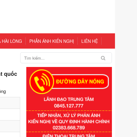
 HÀI LÒNG
PHẢN ÁNH KIẾN NGHỊ
LIÊN HỆ
t quốc
ộng
Số kí hiệu:
351/2025/NĐ-CP
Tên: Nghị định số 351/2025/NĐ-CP
của Chính phủ: Quy định chuẩn
nghèo đa chiều quốc gia giai đoạn
2026 - 2030