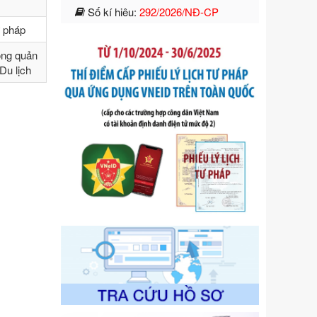
của Chính phủ: Quy định chi tiết một
số điều và biện pháp để tổ chức,
ư pháp
hướng dẫn thi hành Luật Quản lý
ngoại thương
ong quản
Ngày ban hành: 21/07/2026
Du lịch
Số kí hiệu:
105/2026/TT-BTC
Tên: Thông tư số 105/2026/TT-BTC
của Bộ Tài chính: Bãi bỏ Thông tư số
87/2019/TT- BТC ngày 19 tháng 12
năm 2019 của Bộ trưởng Bộ Tài
chính hướng dẫn thực hiện xử phạt
vi phạm hành chính trong lĩnh vực
kho bạc nhà nước
Ngày ban hành: 21/07/2026
Số kí hiệu:
291/2026/NĐ-CP
Tên: Nghị định số 291/2026/NĐ-CP
của Chính phủ: Sửa đổi, bổ sung
một số điều của Nghị định số
125/2020/NĐ-СР ngày 19 tháng 10
năm 2020 của Chính phủ quy định
xử phạt vi phạm hành chính về thuế,