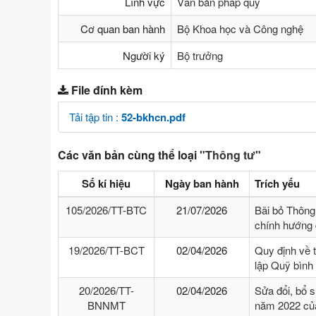
Lĩnh vực
Văn bản pháp quy
Cơ quan ban hành
Bộ Khoa học và Công nghệ
Người ký
Bộ trưởng
File đính kèm
Tải tập tin :
52-bkhcn.pdf
Các văn bản cùng thể loại
"Thông tư"
Số kí hiệu
Ngày ban hành
Trích yếu
105/2026/TT-BTC
21/07/2026
Bãi bỏ Thông
chính hướng 
19/2026/TT-BCT
02/04/2026
Quy định về 
lập Quỹ bình
20/2026/TT-
02/04/2026
Sửa đổi, bổ 
BNNMT
năm 2022 của