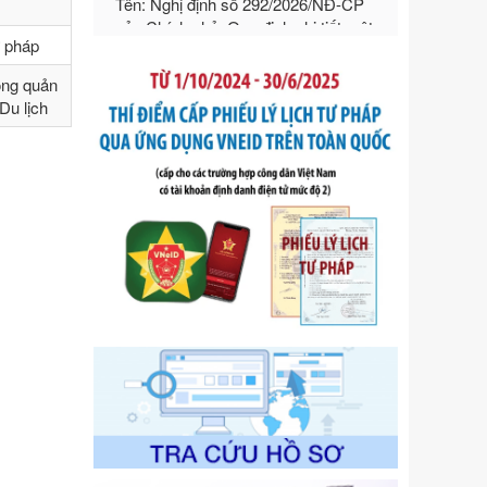
hướng dẫn thi hành Luật Quản lý
ngoại thương
ư pháp
Ngày ban hành: 21/07/2026
ong quản
Số kí hiệu:
292/2026/NĐ-CP
Du lịch
Tên: Nghị định số 292/2026/NĐ-CP
của Chính phủ: Quy định chi tiết một
số điều và biện pháp để tổ chức,
hướng dẫn thi hành Luật Quản lý
ngoại thương
Ngày ban hành: 21/07/2026
Số kí hiệu:
105/2026/TT-BTC
Tên: Thông tư số 105/2026/TT-BTC
của Bộ Tài chính: Bãi bỏ Thông tư số
87/2019/TT- BТC ngày 19 tháng 12
năm 2019 của Bộ trưởng Bộ Tài
chính hướng dẫn thực hiện xử phạt
vi phạm hành chính trong lĩnh vực
kho bạc nhà nước
Ngày ban hành: 21/07/2026
Số kí hiệu:
291/2026/NĐ-CP