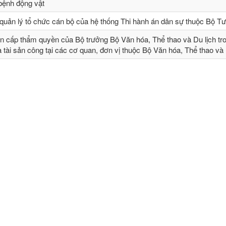
 bệnh động vật
quản lý tổ chức cán bộ của hệ thống Thi hành án dân sự thuộc Bộ T
n cấp thẩm quyền của Bộ trưởng Bộ Văn hóa, Thể thao và Du lịch tr
và tài sản công tại các cơ quan, đơn vị thuộc Bộ Văn hóa, Thể thao và 