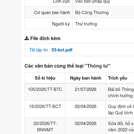
Lĩnh vực
Văn bản pháp quy
Cơ quan ban hành
Bộ Công Thương
Người ký
Thứ trưởng
File đính kèm
Tải tập tin :
53-bct.pdf
Các văn bản cùng thể loại
"Thông tư"
Số kí hiệu
Ngày ban hành
Trích yếu
105/2026/TT-BTC
21/07/2026
Bãi bỏ Thông
chính hướng 
19/2026/TT-BCT
02/04/2026
Quy định về 
lập Quỹ bình
20/2026/TT-
02/04/2026
Sửa đổi, bổ 
BNNMT
năm 2022 của