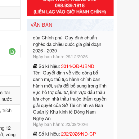
Số kí hiệu:
351/2025/NĐ-CP
Tên: Nghị định số 351/2025/NĐ-CP
của Chính phủ: Quy định chuẩn
VĂN BẢN
nghèo đa chiều quốc gia giai đoạn
2026 - 2030
Ngày ban hành: 29/12/2026
Số kí hiệu:
3014/QĐ-UBND
Tên: Quyết định về việc công bố
danh mục thủ tục hành chính ban
hành mới, sửa đổi bổ sung trong lĩnh
vực hỗ trợ đầu tư, lĩnh vực đấu thầu
lựa chọn nhà thầu thuộc thẩm quyền
giải quyết của Sở Tài chính và Ban
ộ Tài
Quản lý Khu kinh tế Đông Nam
à nước
Nghệ An
Ngày ban hành: 23/09/2026
 trích
Số kí hiệu:
292/2026/NĐ-CP
Tên: Nghị định số 292/2026/NĐ-CP
ng 12
của Chính phủ: Quy định chi tiết một
sở, vùng
số điều và biện pháp để tổ chức,