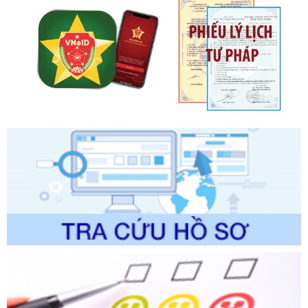
phạt vi phạm hành chính về thuế, hóa đơn được sửa đổi, bổ
sung bởi Nghị định số 102/2021/NĐ-CP
Ngày ban hành: 20/07/2026
Số kí hiệu:
2303/QĐ-UBND
Tên: Quyết định công bố Danh mục thủ tục hành chính mới
ban hành, được sửa đổi, bổ sung, bị bãi bỏ và phê duyệt
Quy trình nội bộ, quy trình điện tử giải quyết thủ tục hành
chính trong một số lĩnh vực thuộc phạm vi chức năng quản
lý của Sở Văn hóa, Thể tha
Ngày ban hành: 01/06/2026
Số kí hiệu:
2304/QĐ-UBND
Tên: Quyết định công bố Danh mục thủ tục hành chính
được sửa đổi, bổ sung và phê duyệt Quy trình nội bộ, quy
trình điện tử giải quyết thủ tục hành chính trong lĩnh vực Du
lịch thuộc phạm vi chức năng quản lý của Sở Văn hóa, Thể
thao và Du lịch
Ngày ban hành: 01/06/2026
Số kí hiệu:
2310/QĐ-UBND
Tên: Về việc công bố Danh mục thủ tục hành chính sửa
đổi, bổ sung và phê duyệt Quy trình nội bộ, quy trình điện tử