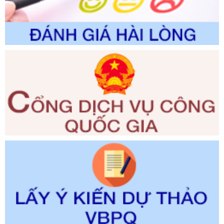
trong giải quyết thủtục hành chính lĩnh vực biến đổi khí hậu
thuộc phạm vi giải quyết của Sở Nông nghiệp và Môi
trường
Ngày ban hành: 01/06/2026
Số kí hiệu:
2300/QĐ-UBND
Tên: V/v công bố danh mục thủ tục hành chính được sửa
đổi, bổ sung và phê duyệt quy trình nội bộ, quy trình điện tử
giải quyết thủ tục hành chính trong lĩnh vực Luật sư thuộc
phạm vi chức năng quản lý của Sở Tư pháp
Ngày ban hành: 01/06/2026
Số kí hiệu:
351/2025/NĐ-CP
Tên: Nghị định số 351/2025/NĐ-CP của Chính phủ: Quy
định chuẩn nghèo đa chiều quốc gia giai đoạn 2026 - 2030
Ngày ban hành: 29/12/2026
Số kí hiệu:
3014/QĐ-UBND
Tên: Quyết định về việc công bố danh mục thủ tục hành
chính ban hành mới, sửa đổi bổ sung trong lĩnh vực hỗ trợ
đầu tư, lĩnh vực đấu thầu lựa chọn nhà thầu thuộc thẩm
quyền giải quyết của Sở Tài chính và Ban Quản lý Khu kinh
tế Đông Nam Nghệ An