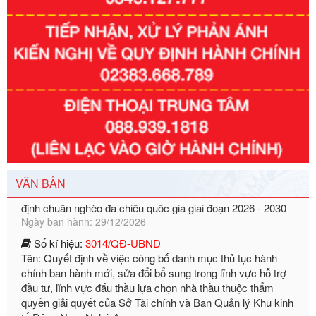
Số kí hiệu:
351/2025/NĐ-CP
Tên: Nghị định số 351/2025/NĐ-CP của Chính phủ: Quy
định chuẩn nghèo đa chiều quốc gia giai đoạn 2026 - 2030
VĂN BẢN
Ngày ban hành: 29/12/2026
Số kí hiệu:
3014/QĐ-UBND
Tên: Quyết định về việc công bố danh mục thủ tục hành
chính ban hành mới, sửa đổi bổ sung trong lĩnh vực hỗ trợ
đầu tư, lĩnh vực đấu thầu lựa chọn nhà thầu thuộc thẩm
quyền giải quyết của Sở Tài chính và Ban Quản lý Khu kinh
tế Đông Nam Nghệ An
Ngày ban hành: 23/09/2026