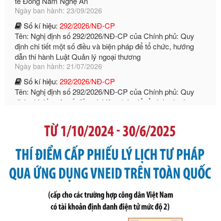
Số kí hiệu:
292/2026/NĐ-CP
Tên: Nghị định số 292/2026/NĐ-CP của Chính phủ: Quy
định chi tiết một số điều và biện pháp để tổ chức, hướng
dẫn thi hành Luật Quản lý ngoại thương
Ngày ban hành: 21/07/2026
Số kí hiệu:
292/2026/NĐ-CP
Tên: Nghị định số 292/2026/NĐ-CP của Chính phủ: Quy
định chi tiết một số điều và biện pháp để tổ chức, hướng
dẫn thi hành Luật Quản lý ngoại thương
Ngày ban hành: 21/07/2026
Số kí hiệu:
105/2026/TT-BTC
Tên: Thông tư số 105/2026/TT-BTC của Bộ Tài chính: Bãi
bỏ Thông tư số 87/2019/TT- BТC ngày 19 tháng 12 năm
2019 của Bộ trưởng Bộ Tài chính hướng dẫn thực hiện xử
phạt vi phạm hành chính trong lĩnh vực kho bạc nhà nước
Ngày ban hành: 21/07/2026
Số kí hiệu:
291/2026/NĐ-CP
Tên: Nghị định số 291/2026/NĐ-CP của Chính phủ: Sửa
đổi, bổ sung một số điều của Nghị định số 125/2020/NĐ-СР
ngày 19 tháng 10 năm 2020 của Chính phủ quy định xử