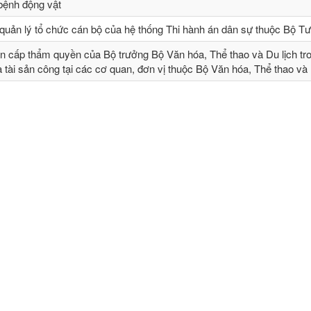
 bệnh động vật
quản lý tổ chức cán bộ của hệ thống Thi hành án dân sự thuộc Bộ T
n cấp thẩm quyền của Bộ trưởng Bộ Văn hóa, Thể thao và Du lịch tr
và tài sản công tại các cơ quan, đơn vị thuộc Bộ Văn hóa, Thể thao và 