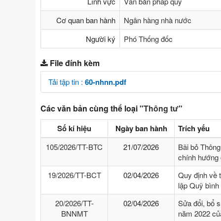
Lĩnh vực
Văn bản pháp quy
Cơ quan ban hành
Ngân hàng nhà nước
Người ký
Phó Thống đốc
File đính kèm
Tải tập tin :
60-nhnn.pdf
Các văn bản cùng thể loại
"Thông tư"
Số kí hiệu
Ngày ban hành
Trích yếu
105/2026/TT-BTC
21/07/2026
Bãi bỏ Thông
chính hướng 
19/2026/TT-BCT
02/04/2026
Quy định về 
lập Quỹ bình
20/2026/TT-
02/04/2026
Sửa đổi, bổ 
BNNMT
năm 2022 của