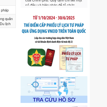
ngoại thương
Ngày ban hành: 21/07/2026
ư pháp
Số kí hiệu:
292/2026/NĐ-CP
Tên: Nghị định số 292/2026/NĐ-CP
ong quản
của Chính phủ: Quy định chi tiết một
Du lịch
số điều và biện pháp để tổ chức,
hướng dẫn thi hành Luật Quản lý
ngoại thương
Ngày ban hành: 21/07/2026
Số kí hiệu:
105/2026/TT-BTC
Tên: Thông tư số 105/2026/TT-BTC
của Bộ Tài chính: Bãi bỏ Thông tư số
87/2019/TT- BТC ngày 19 tháng 12
năm 2019 của Bộ trưởng Bộ Tài
chính hướng dẫn thực hiện xử phạt
vi phạm hành chính trong lĩnh vực
kho bạc nhà nước
Ngày ban hành: 21/07/2026
Số kí hiệu:
291/2026/NĐ-CP
Tên: Nghị định số 291/2026/NĐ-CP