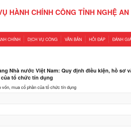
VỤ HÀNH CHÍNH CÔNG TỈNH NGHỆ AN
ÀNH CHÍNH
DỊCH VỤ CÔNG
VĂN BẢN
HỎI ĐÁP
ĐÁNH GIÁ
ng Nhà nước Việt Nam: Quy định điều kiện, hồ sơ v
 của tổ chức tín dụng
óp vốn, mua cổ phần của tổ chức tín dụng