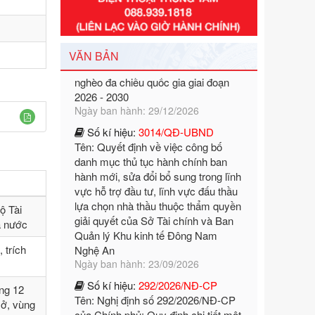
Tên: Nghị định số 351/2025/NĐ-CP
của Chính phủ: Quy định chuẩn
nghèo đa chiều quốc gia giai đoạn
VĂN BẢN
2026 - 2030
Ngày ban hành: 29/12/2026
Số kí hiệu:
3014/QĐ-UBND
Tên: Quyết định về việc công bố
danh mục thủ tục hành chính ban
hành mới, sửa đổi bổ sung trong lĩnh
vực hỗ trợ đầu tư, lĩnh vực đấu thầu
lựa chọn nhà thầu thuộc thẩm quyền
giải quyết của Sở Tài chính và Ban
Quản lý Khu kinh tế Đông Nam
ộ Tài
Nghệ An
à nước
Ngày ban hành: 23/09/2026
Số kí hiệu:
292/2026/NĐ-CP
 trích
Tên: Nghị định số 292/2026/NĐ-CP
của Chính phủ: Quy định chi tiết một
ng 12
số điều và biện pháp để tổ chức,
sở, vùng
hướng dẫn thi hành Luật Quản lý