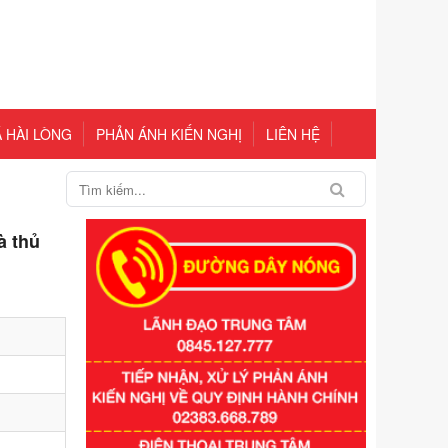
 HÀI LÒNG
PHẢN ÁNH KIẾN NGHỊ
LIÊN HỆ
à thủ
Số kí hiệu:
351/2025/NĐ-CP