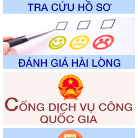
lịch thuộc phạm vi chức năng quản lý của Sở Văn hóa, Thể
thao và Du lịch
Ngày ban hành: 01/06/2026
Số kí hiệu:
2310/QĐ-UBND
Tên: Về việc công bố Danh mục thủ tục hành chính sửa
đổi, bổ sung và phê duyệt Quy trình nội bộ, quy trình điện tử
trong giải quyết thủtục hành chính lĩnh vực biến đổi khí hậu
thuộc phạm vi giải quyết của Sở Nông nghiệp và Môi
trường
Ngày ban hành: 01/06/2026
Số kí hiệu:
2300/QĐ-UBND
Tên: V/v công bố danh mục thủ tục hành chính được sửa
đổi, bổ sung và phê duyệt quy trình nội bộ, quy trình điện tử
giải quyết thủ tục hành chính trong lĩnh vực Luật sư thuộc
phạm vi chức năng quản lý của Sở Tư pháp
Ngày ban hành: 01/06/2026
Số kí hiệu:
351/2025/NĐ-CP
Tên: Nghị định số 351/2025/NĐ-CP của Chính phủ: Quy
định chuẩn nghèo đa chiều quốc gia giai đoạn 2026 - 2030
Ngày ban hành: 29/12/2026