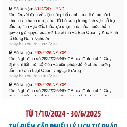
Tên: Quyết định về việc công bố danh mục thủ tục hành
chính ban hành mới, sửa đổi bổ sung trong lĩnh vực hỗ trợ
đầu tư, lĩnh vực đấu thầu lựa chọn nhà thầu thuộc thẩm
quyền giải quyết của Sở Tài chính và Ban Quản lý Khu kinh
tế Đông Nam Nghệ An
Ngày ban hành: 23/09/2026
Số kí hiệu:
292/2026/NĐ-CP
Tên: Nghị định số 292/2026/NĐ-CP của Chính phủ: Quy
định chi tiết một số điều và biện pháp để tổ chức, hướng
dẫn thi hành Luật Quản lý ngoại thương
Ngày ban hành: 21/07/2026
Số kí hiệu:
292/2026/NĐ-CP
Tên: Nghị định số 292/2026/NĐ-CP của Chính phủ: Quy
định chi tiết một số điều và biện pháp để tổ chức, hướng
dẫn thi hành Luật Quản lý ngoại thương
Ngày ban hành: 21/07/2026
Số kí hiệu:
105/2026/TT-BTC
Tên: Thông tư số 105/2026/TT-BTC của Bộ Tài chính: Bãi
bỏ Thông tư số 87/2019/TT- BТC ngày 19 tháng 12 năm
2019 của Bộ trưởng Bộ Tài chính hướng dẫn thực hiện xử