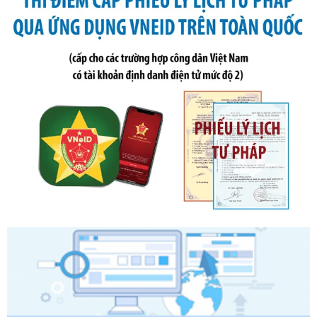
phạt vi phạm hành chính trong lĩnh vực kho bạc nhà nước
Ngày ban hành: 21/07/2026
Số kí hiệu:
291/2026/NĐ-CP
Tên: Nghị định số 291/2026/NĐ-CP của Chính phủ: Sửa
đổi, bổ sung một số điều của Nghị định số 125/2020/NĐ-СР
ngày 19 tháng 10 năm 2020 của Chính phủ quy định xử
phạt vi phạm hành chính về thuế, hóa đơn được sửa đổi, bổ
sung bởi Nghị định số 102/2021/NĐ-CP
Ngày ban hành: 20/07/2026
Số kí hiệu:
2303/QĐ-UBND
Tên: Quyết định công bố Danh mục thủ tục hành chính mới
ban hành, được sửa đổi, bổ sung, bị bãi bỏ và phê duyệt
Quy trình nội bộ, quy trình điện tử giải quyết thủ tục hành
chính trong một số lĩnh vực thuộc phạm vi chức năng quản
lý của Sở Văn hóa, Thể tha
Ngày ban hành: 01/06/2026
Số kí hiệu:
2304/QĐ-UBND
Tên: Quyết định công bố Danh mục thủ tục hành chính
được sửa đổi, bổ sung và phê duyệt Quy trình nội bộ, quy
trình điện tử giải quyết thủ tục hành chính trong lĩnh vực Du